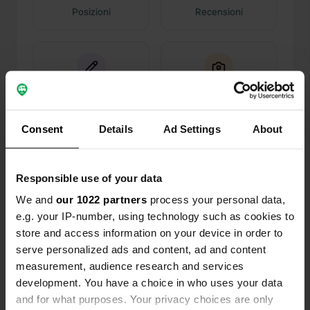
Posizioni
Recensioni
0
0
Modifiche
Foto
Consent
Details
Ad Settings
About
Cronologia delle attività
Responsible use of your data
Tutto
Posizioni
Foto
Recensioni
We and
our 1022 partners
process your personal data,
e.g. your IP-number, using technology such as cookies to
store and access information on your device in order to
Ho recensito una posizione
—
più di 4 anni fa
serve personalized ads and content, ad and content
Sitecode:
99406
measurement, audience research and services
Non è una seconda volta per noi, il rapporto
qualità prezzo non è buono, 16 euro a notte. punto
development. You have a choice in who uses your data
grigio, troppo pochi servizi igienici per fornire
and for what purposes. Your privacy choices are only