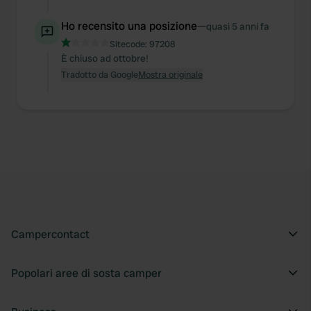
of their services.
Ho recensito una posizione
—
quasi 5 anni fa
Sitecode:
97208
È chiuso ad ottobre!
Tradotto da Google
Mostra originale
Campercontact
Popolari aree di sosta camper