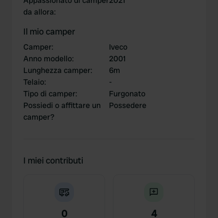
Appassionato di camper
2021
da allora
:
Il mio camper
Camper
:
Iveco
Anno modello
:
2001
Lunghezza camper
:
6m
Telaio
:
-
Tipo di camper
:
Furgonato
Possiedi o affittare un
Possedere
camper?
I miei contributi
0
4