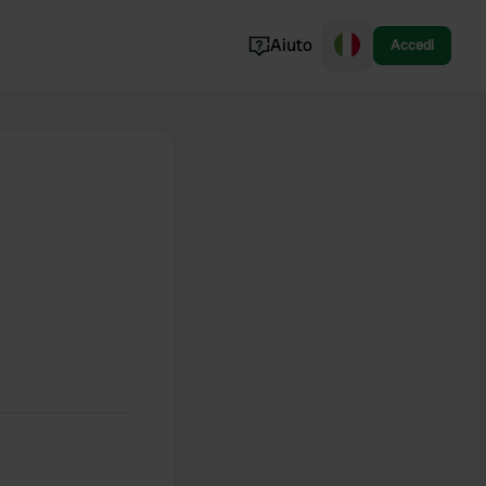
Aiuto
Accedi
Norvegia
Portogallo
Danimarca
Croazia
Mostra tutto...