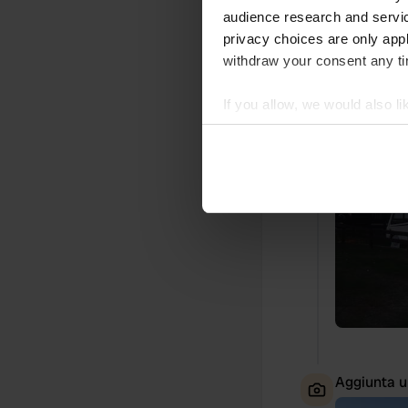
audience research and servi
privacy choices are only app
withdraw your consent any tim
Aggiunta u
If you allow, we would also lik
Collect information abou
Identify your device by ac
Find out more about how your
We use cookies to personalis
information about your use of
other information that you’ve
Aggiunta u