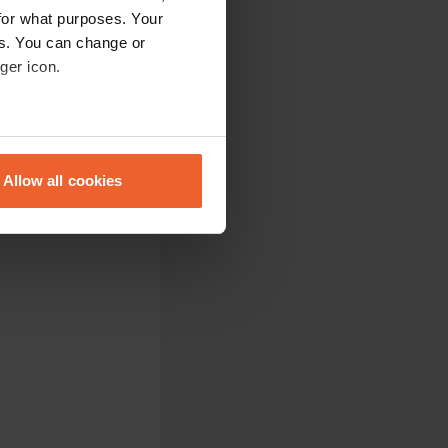
for what purposes. Your
es. You can change or
ger icon.
eral meters
Allow all cookies
ails section
.
se our traffic. We also share
ers who may combine it with
 services.