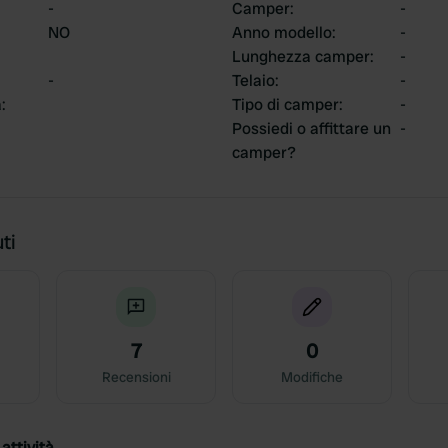
-
Camper
:
-
NO
Anno modello
:
-
Lunghezza camper
:
-
-
Telaio
:
-
a
:
Tipo di camper
:
-
Possiedi o affittare un
-
camper?
ti
7
0
Recensioni
Modifiche
attività