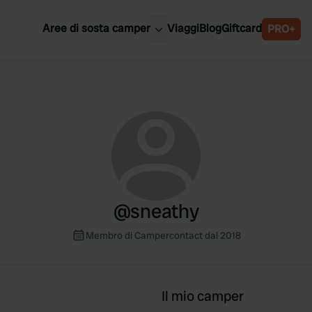
Aree di sosta camper
Viaggi
Blog
Giftcard
PRO+
ori aree di sosta camper
Belgio
Slovenia
a
Austria
a
Svezia
nia
Svizzera
Bassi
@
sneathy
Membro di Campercontact dal 2018
Il mio camper