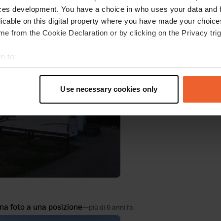
ces development. You have a choice in who uses your data and 
licable on this digital property where you have made your choic
e from the Cookie Declaration or by clicking on the Privacy trig
na foto a una posizione
—
più di 6 anni fa
e to:
t your geographical location which can be accurate to within sev
tively scanning it for specific characteristics (fingerprinting)
Use necessary cookies only
 personal data is processed and set your preferences in the
det
e content and ads, to provide social media features and to analy
 our site with our social media, advertising and analytics partn
 provided to them or that they’ve collected from your use of their
na foto a una posizione
—
più di 6 anni fa