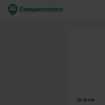
Prenota ora
Migli
Italia
Italia
Spagna
Spagn
Francia
Franci
Germania
Germa
Prenotazione sicura (EN)
Paesi 
Mostra tutto...
Su di me