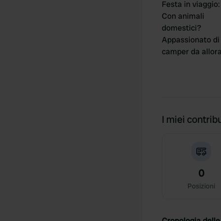
Festa in viaggio
:
Con animali
domestici?
Appassionato di
camper da allor
I miei contribu
0
Posizioni
Cronologia delle 