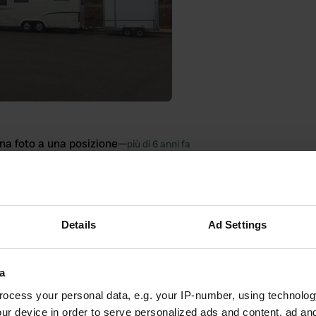
na foto a una posizione
—
più di 6 anni fa
Details
Ad Settings
a
ocess your personal data, e.g. your IP-number, using technolog
ur device in order to serve personalized ads and content, ad a