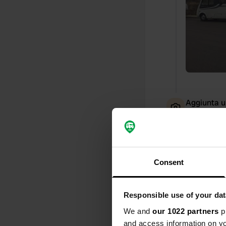
Aggiunta u
Consent
Responsible use of your dat
We and
our 1022 partners
pr
and access information on yo