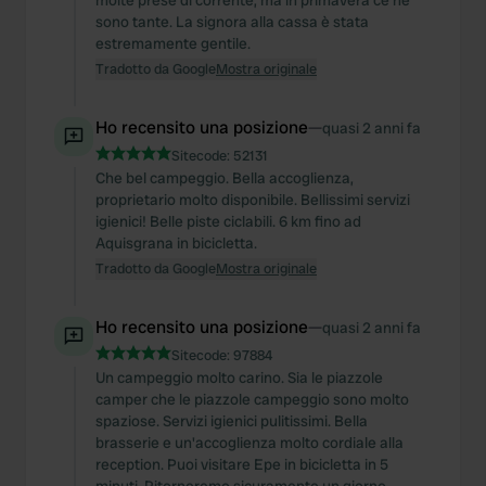
molte prese di corrente, ma in primavera ce ne
sono tante. La signora alla cassa è stata
estremamente gentile.
Tradotto da Google
Mostra originale
Ho recensito una posizione
—
quasi 2 anni fa
Sitecode:
52131
Che bel campeggio. Bella accoglienza,
proprietario molto disponibile. Bellissimi servizi
igienici! Belle piste ciclabili. 6 km fino ad
Aquisgrana in bicicletta.
Tradotto da Google
Mostra originale
Ho recensito una posizione
—
quasi 2 anni fa
Sitecode:
97884
Un campeggio molto carino. Sia le piazzole
camper che le piazzole campeggio sono molto
spaziose. Servizi igienici pulitissimi. Bella
brasserie e un'accoglienza molto cordiale alla
reception. Puoi visitare Epe in bicicletta in 5