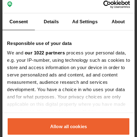
mentre il gasdotto è pronto nel nuovo sito. Paghi
10 euro per la prenotazione, check in alle 2 e
partenza alle 12 e mezza. Non proprio
accogliente. Non veniamo più.
Consent
Details
Ad Settings
About
Tradotto da Google
Mostra originale
Ho recensito una posizione
—
più di 3 anni fa
Responsible use of your data
Sitecode:
97884
We and
our 1022 partners
process your personal data,
Il campeggio ha un nuovo nome: La foresta di
e.g. your IP-number, using technology such as cookies to
Epenner. Nuovi proprietari pieni di nuove idee,
store and access information on your device in order to
persone amichevoli e disponibili.
serve personalized ads and content, ad and content
Tradotto da Google
Mostra originale
measurement, audience research and services
development. You have a choice in who uses your data
Ho recensito una posizione
—
circa 4 anni fa
and for what purposes. Your privacy choices are only
Sitecode:
97884
applicable on this digital property where you have made
De Koekamp ha nuovi proprietari. Ora ci sono
your choices. You can change or withdraw your consent
posti camper ed è stato creato uno scarico.
Accoglienza molto amichevole. Non c'è nessuno
any time from the Cookie Declaration or by clicking on
alla reception il mercoledì, ma puoi raggiungere il
the Privacy trigger icon.
Allow all cookies
campeggio chiamando. Ti verrà quindi assegnato