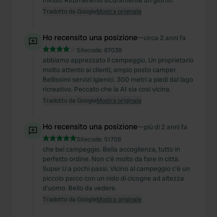
minuti. Ritorneremo sicuramente un giorno.
Tradotto da Google
Mostra originale
Ho recensito una posizione
—
circa 2 anni fa
Sitecode:
87038
abbiamo apprezzato il campeggio. Un proprietario
molto attento ai clienti, ampio posto camper.
Bellissimi servizi igienici. 300 metri a piedi dal lago
ricreativo. Peccato che la A1 sia così vicina.
Tradotto da Google
Mostra originale
Ho recensito una posizione
—
più di 2 anni fa
Sitecode:
51708
che bel campeggio. Bella accoglienza, tutto in
perfetto ordine. Non c'è molto da fare in città.
Super U a pochi passi. Vicino al campeggio c'è un
piccolo parco con un nido di cicogne ad altezza
d'uomo. Bello da vedere.
Tradotto da Google
Mostra originale