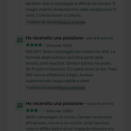
del Dom. Solo il campeggio è difficile da trovare. È
meglio inserire Rodenkirchen nella navigazione Ci
sono 2 Uferstrassen a Colonia.
Tradotto da Google
Mostra originale
Ho recensito una posizione
—
più di 8 anni fa
Sitecode:
41227
Okt.2017. Buon campeggio per visitare la città. Le
fermate degli autobus dall'altra parte della
strada. posti spaziosi. Sanitari datata ma pulito.
Wi-Fi solo in ricezione. O in piedi vicino al Ibis. Free
WiFi senza effettuare il login. Auchan
supermercato raggiungibile a piedi
Tradotto da Google
Mostra originale
Ho recensito una posizione
—
quasi 9 anni fa
Sitecode:
53821
Molto campeggio vd chiuso. Camper recensioni
all'ingresso, ma se si va sul sito. posti spaziosi.
case in affitto dietro di voi. Impianto idraulico era