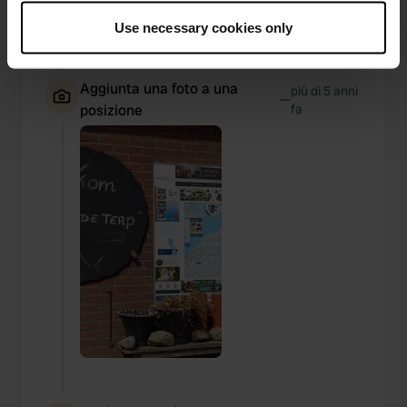
un posto. 2 notti € 35,00 poi ricevi 4 gettoni per la
If you allow, we would also like to:
doccia. In precedenza era di € 24,50 a notte.
Use necessary cookies only
Collect information about your geographical location
Tradotto da Google
Mostra originale
which can be accurate to within several meters
Identify your device by actively scanning it for
Aggiunta una foto a una
più di 5 anni
—
specific characteristics (fingerprinting)
posizione
fa
Find out more about how your personal data is processed
and set your preferences in the
details section
.
We use cookies to personalise content and ads, to
provide social media features and to analyse our traffic.
We also share information about your use of our site with
our social media, advertising and analytics partners who
may combine it with other information that you’ve
provided to them or that they’ve collected from your use
of their services.