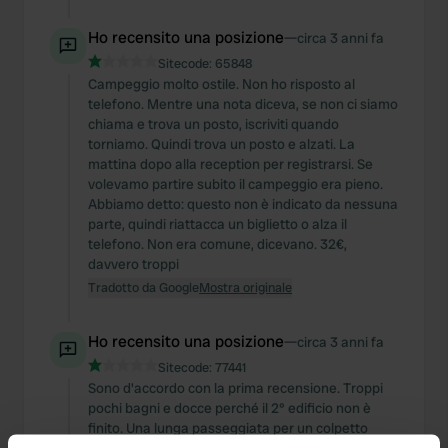
Ho recensito una posizione
—
circa 3 anni fa
Sitecode:
65848
Campeggio molto ostile. Non ho risposto al
telefono. Mentre una nota diceva, se non ci siamo
chiama e trova un posto, iscriviti quando
torniamo. Quindi trova un posto e alzati. La
mattina dopo alla reception per registrarsi. Se
volevamo partire subito il campeggio era pieno.
Abbiamo detto: questo non è indicato da nessuna
parte, quindi riattacca un biglietto o alza il
telefono. Non era comune, dicevano. 32€,
davvero troppi
Tradotto da Google
Mostra originale
Ho recensito una posizione
—
circa 3 anni fa
Sitecode:
77441
Sono d'accordo con la prima recensione. Troppi
pochi bagni e docce perché il 2° edificio non è
finito. Una lunga passeggiata per un colpetto