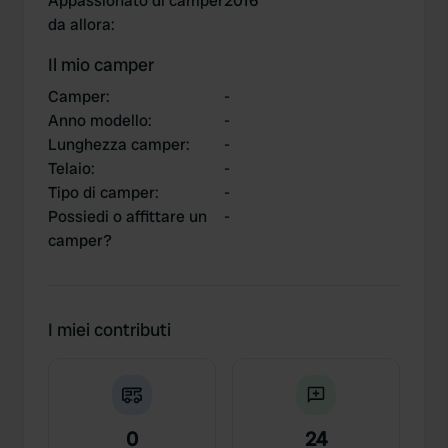
Appassionato di camper
2016
da allora
:
Il mio camper
Camper
:
-
Anno modello
:
-
Lunghezza camper
:
-
Telaio
:
-
Tipo di camper
:
-
Possiedi o affittare un
-
camper?
I miei contributi
0
24