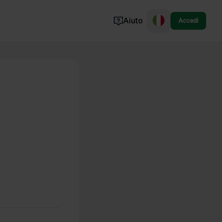
Aiuto
Accedi
Norvegia
Portogallo
Danimarca
Croazia
Mostra tutto...