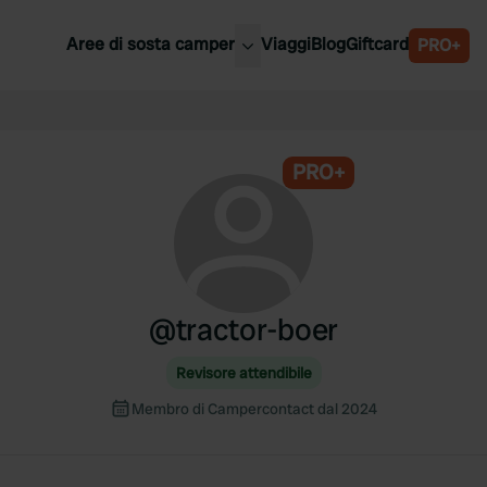
Aree di sosta camper
Viaggi
Blog
Giftcard
PRO+
ori aree di sosta camper
Belgio
Slovenia
a
PRO+
Austria
a
Svezia
nia
Svizzera
Bassi
@
tractor-boer
Revisore attendibile
Membro di Campercontact dal 2024