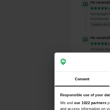
Ho recensi
S
Campeggio tra
incantevole.
Tradotto da 
Ho recensi
S
Un posto inca
Tradotto da 
Ho recensi
S
Consent
Siamo arriva
italiani del 
campeggiator
amichevole.
Responsible use of your dat
Tradotto da 
We and
our 1022 partners
pr
and access information on yo