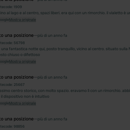
itecode:
1909
ino al lago e al centro, spazi liberi. era qui con un rimorchio. il vialetto è u
Google
Mostra originale
to una posizione
—
più di un anno fa
itecode:
56798
una fantastica notte qui, posto tranquillo, vicino al centro. situato sulla 
 resto chiuso o difettoso
Google
Mostra originale
to una posizione
—
più di un anno fa
itecode:
25667
llissimo centro storico, con molto spazio. eravamo lì con un rimorchio. a
il dispositivo non è intuitivo
Google
Mostra originale
to una posizione
—
più di un anno fa
itecode:
98856