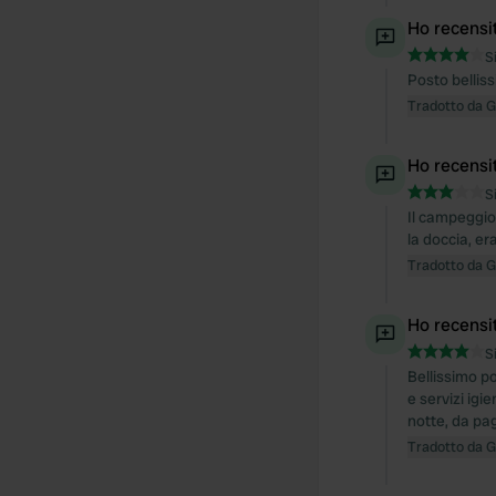
Ho recensi
S
Posto belliss
Tradotto da 
Ho recensi
S
Il campeggio
la doccia, er
Tradotto da 
Ho recensi
S
Bellissimo po
e servizi igi
notte, da pag
Tradotto da 