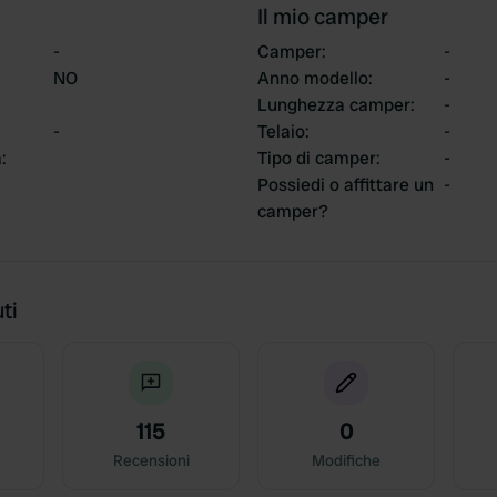
Il mio camper
-
Camper
:
-
NO
Anno modello
:
-
Lunghezza camper
:
-
-
Telaio
:
-
a
:
Tipo di camper
:
-
Possiedi o affittare un
-
camper?
ti
115
0
Recensioni
Modifiche