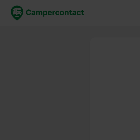
Prenota ora
Migli
Italia
Italia
Spagna
Spagn
Francia
Franci
Germania
Germa
Prenotazione sicura (EN)
Paesi 
Mostra tutto...