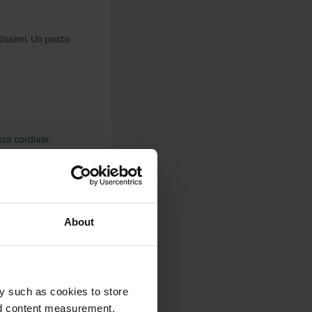
tissimi. Un posto
za cordiale.
About
 settimana con
te più di 10
, gente molto
y such as cookies to store
nd content measurement,