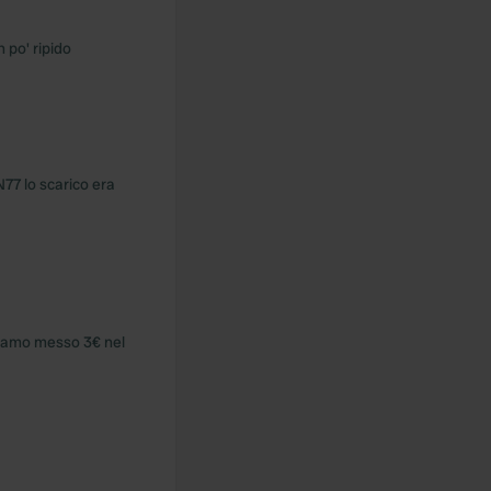
n po' ripido
N77 lo scarico era
bbiamo messo 3€ nel