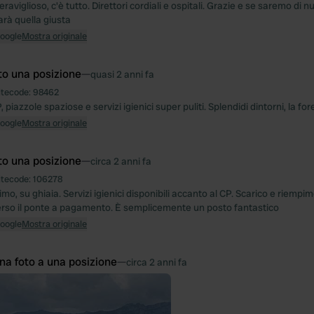
aviglioso, c'è tutto. Direttori cordiali e ospitali. Grazie e se saremo di n
arà quella giusta
Google
Mostra originale
to una posizione
—
quasi 2 anni fa
itecode:
98462
, piazzole spaziose e servizi igienici super puliti. Splendidi dintorni, la for
Google
Mostra originale
to una posizione
—
circa 2 anni fa
itecode:
106278
imo, su ghiaia. Servizi igienici disponibili accanto al CP. Scarico e riem
erso il ponte a pagamento. È semplicemente un posto fantastico
Google
Mostra originale
na foto a una posizione
—
circa 2 anni fa