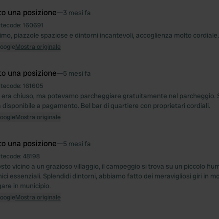
to una posizione
—
3 mesi fa
itecode:
160691
imo, piazzole spaziose e dintorni incantevoli, accoglienza molto cordiale.
Google
Mostra originale
to una posizione
—
5 mesi fa
itecode:
161605
 era chiuso, ma potevamo parcheggiare gratuitamente nel parcheggio.
a disponibile a pagamento. Bel bar di quartiere con proprietari cordiali.
Google
Mostra originale
to una posizione
—
5 mesi fa
itecode:
48198
sto vicino a un grazioso villaggio, il campeggio si trova su un piccolo fi
enici essenziali. Splendidi dintorni, abbiamo fatto dei meravigliosi giri in m
are in municipio.
Google
Mostra originale