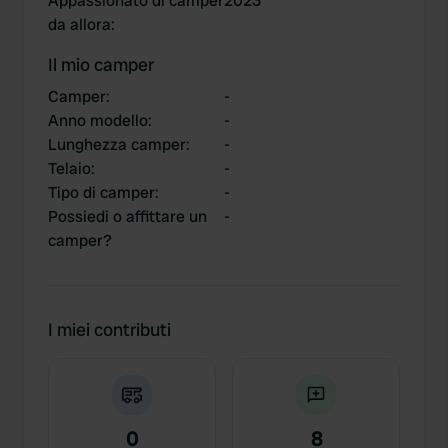
Appassionato di camper
2023
da allora
:
Il mio camper
Camper
:
-
Anno modello
:
-
Lunghezza camper
:
-
Telaio
:
-
Tipo di camper
:
-
Possiedi o affittare un
-
camper?
I miei contributi
0
8