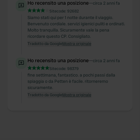
Ho recensito una posizione
—
circa 2 anni fa
Sitecode:
92682
Siamo stati qui per 1 notte durante il viaggio.
Benvenuto cordiale. servizi igienici puliti e ordinati.
Molto tranquilla. Sicuramente vale la pena
ricordare questo CP. Consigliato.
Tradotto da Google
Mostra originale
Ho recensito una posizione
—
circa 2 anni fa
Sitecode:
98379
fine settimana, fantastico. a pochi passi dalla
spiaggia o da Petten è facile. ritorneremo
sicuramente.
Tradotto da Google
Mostra originale