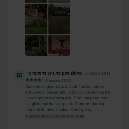
provide social media features and to analyse our traffic.
We also share information about your use of our site with
our social media, advertising and analytics partners who
may combine it with other information that you’ve
provided to them or that they’ve collected from your use
of their services.
Ho recensito una posizione
—
circa 2 anni fa
Sitecode:
13524
Abbiamo soggiornato qui per 1 notte mentre
eravamo di passaggio. Tutto ciò che serviva è lì.
La reception è aperta alle 17:00, ma potevamo
scegliere noi stessi il posto. Supermercato a
meno di 10 minuti a piedi. Consigliato.
Tradotto da Google
Mostra originale