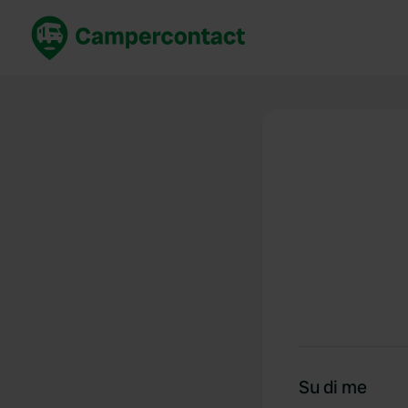
Prenota ora
Migli
Italia
Italia
Spagna
Spagn
Francia
Franci
Germania
Germa
Prenotazione sicura (EN)
Paesi 
Mostra tutto...
Su di me