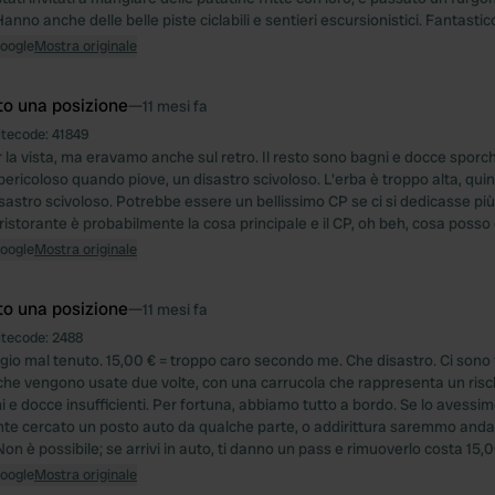
anno anche delle belle piste ciclabili e sentieri escursionistici. Fantastic
Google
Mostra originale
to una posizione
—
11 mesi fa
itecode:
41849
r la vista, ma eravamo anche sul retro. Il resto sono bagni e docce sporchi e 
pericoloso quando piove, un disastro scivoloso. L'erba è troppo alta, qu
isastro scivoloso. Potrebbe essere un bellissimo CP se ci si dedicasse pi
ristorante è probabilmente la cosa principale e il CP, oh beh, cosa posso 
Google
Mostra originale
to una posizione
—
11 mesi fa
itecode:
2488
io mal tenuto. 15,00 € = troppo caro secondo me. Che disastro. Ci sono 
iche vengono usate due volte, con una carrucola che rappresenta un risch
i e docce insufficienti. Per fortuna, abbiamo tutto a bordo. Se lo aves
e cercato un posto auto da qualche parte, o addirittura saremmo andat
on è possibile; se arrivi in auto, ti danno un pass e rimuoverlo costa 15,
Google
Mostra originale