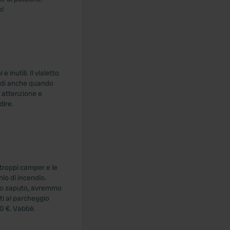
o!
inutili. Il vialetto
indi anche quando
ù attenzione e
dire.
troppi camper e le
io di incendio.
simo saputo, avremmo
i al parcheggio
00 €. Vabbè.