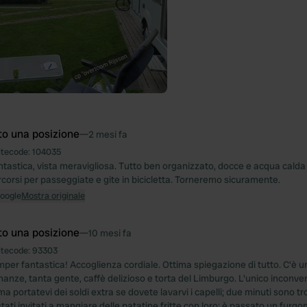
to una posizione
—
2 mesi fa
itecode:
104035
tastica, vista meravigliosa. Tutto ben organizzato, docce e acqua calda pe
rcorsi per passeggiate e gite in bicicletta. Torneremo sicuramente.
Google
Mostra originale
to una posizione
—
10 mesi fa
itecode:
93303
per fantastica! Accoglienza cordiale. Ottima spiegazione di tutto. C'è u
inanze, tanta gente, caffè delizioso e torta del Limburgo. L'unico inconve
ma portatevi dei soldi extra se dovete lavarvi i capelli; due minuti sono 
tati invitati a mangiare delle patatine fritte con loro; è passato un furgon