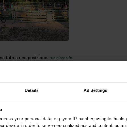
na foto a una posizione
—
un giorno fa
Details
Ad Settings
a
ocess your personal data, e.g. your IP-number, using technolog
ur device in order to serve personalized ads and content, ad a