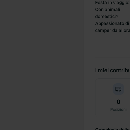
Festa in viaggio
:
Con animali
domestici?
Appassionato di
camper da allor
I miei contribu
0
Posizioni
Cronologia delle 