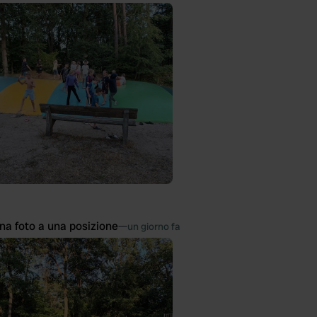
na foto a una posizione
—
un giorno fa