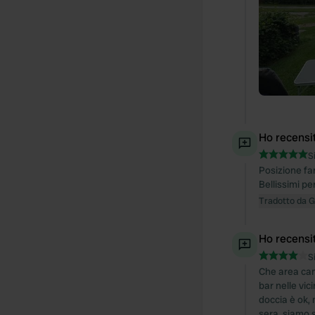
Ho recensi
S
Posizione fan
Bellissimi pe
Tradotto da 
Ho recensi
S
Che area cam
bar nelle vic
doccia è ok, 
sera, siamo s