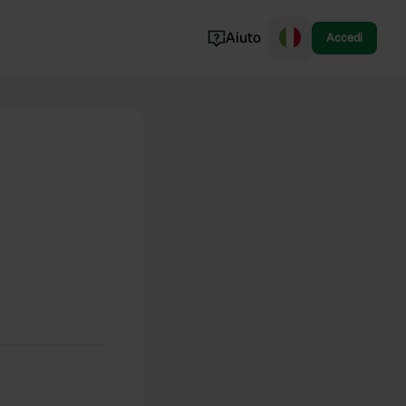
Aiuto
Accedi
Norvegia
Portogallo
Danimarca
Croazia
Mostra tutto...