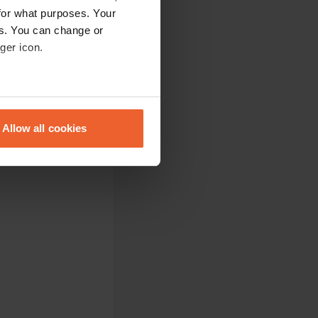
for what purposes. Your
es. You can change or
ger icon.
iazzole sono belle
eral meters
due persone;
 doccia. Non
Allow all cookies
aperto a metà
ails section
.
ini si esaurisce in
se our traffic. We also share
ers who may combine it with
 services.