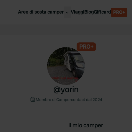
Aree di sosta camper
Viaggi
Blog
Giftcard
PRO+
ori aree di sosta camper
Belgio
Slovenia
a
PRO+
Austria
a
Svezia
nia
Svizzera
Bassi
@
yorin
Membro di Campercontact dal 2024
Il mio camper