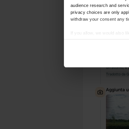
audience research and servi
privacy choices are only app
withdraw your consent any tim
Ho recensi
S
If you allow, we would also lik
Abbiamo sogg
Collect information abou
e spaziose. L
Identify your device by ac
servono più 
funziona con
Find out more about how your
settimana, qu
un attimo, e 
We use cookies to personalis
Tradotto da 
information about your use of
other information that you’ve
Aggiunta u