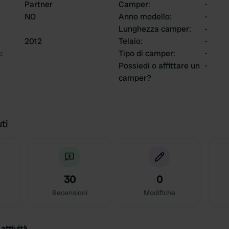
Partner
Camper
:
-
NO
Anno modello
:
-
Lunghezza camper
:
-
2012
Telaio
:
-
a
:
Tipo di camper
:
-
Possiedi o affittare un
-
camper?
ti
30
0
Recensioni
Modifiche
attività