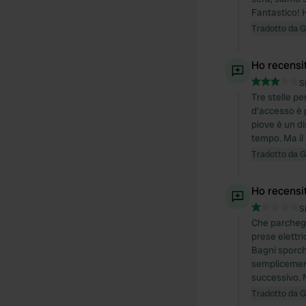
Fantastico! H
Tradotto da 
Ho recensi
S
Tre stelle pe
d'accesso è 
piove è un d
tempo. Ma il 
Tradotto da 
Ho recensi
S
Che parchegg
prese elettr
Bagni sporch
semplicement
successivo. N
Tradotto da 