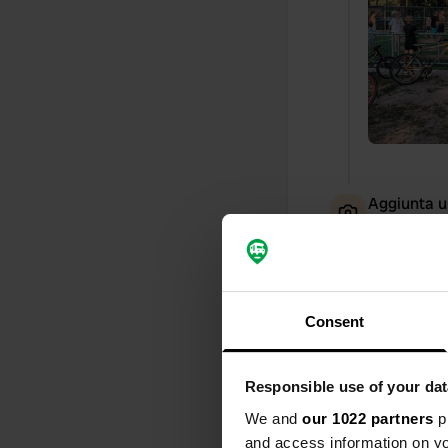
Aggiunta u
Consent
Responsible use of your dat
We and
our 1022 partners
pr
and access information on yo