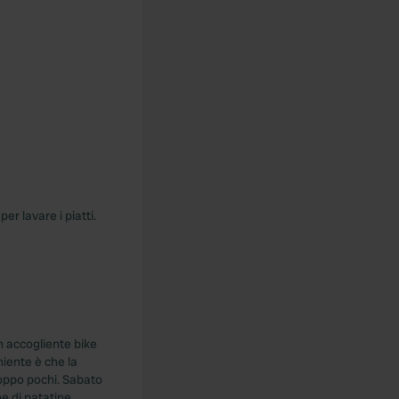
r lavare i piatti.
n accogliente bike
niente è che la
troppo pochi. Sabato
e di patatine.