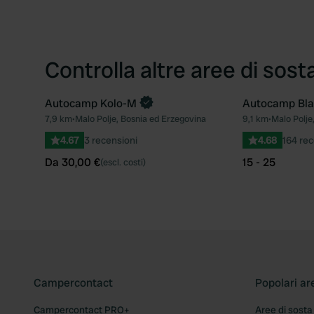
Controlla altre aree di sost
Autocamp Kolo-M
Autocamp Bla
Prenota ora
7,9 km
•
Malo Polje, Bosnia ed Erzegovina
9,1 km
•
Malo Polje
Preferito
4.67
3 recensioni
4.68
164 rec
Da 30,00 €
15 - 25
(escl. costi)
Campercontact
Popolari ar
Campercontact PRO+
Aree di sosta