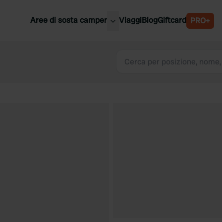
Aree di sosta camper
Viaggi
Blog
Giftcard
PRO+
ori aree di sosta camper
Belgio
Slovenia
a
Austria
a
Svezia
nia
Svizzera
Bassi