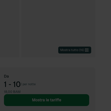
Mostra tutto
(
16
)
Da
1 - 10
/
per notte
18,00 BAM
Mostra le tariffe