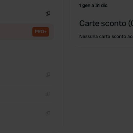
Copia
1 gen a 31 dic
Copia
Carte sconto (
PRO+
Nessuna carta sconto ac
Copia
Copia
Copia