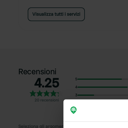
Visualizza tutti i servizi
Recensioni
4.25
5
4
3
20 recensioni
2
1
Seleziona gli argomenti di cui desideri leggere le rec