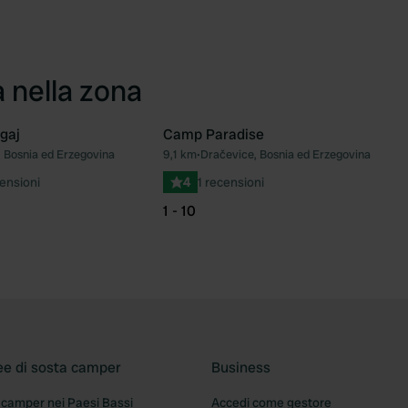
a nella zona
gaj
Camp Paradise
, Bosnia ed Erzegovina
9,1 km
•
Dračevice, Bosnia ed Erzegovina
Preferito
Pre
ensioni
4
1 recensioni
1 - 10
ee di sosta camper
Business
 camper nei Paesi Bassi
Accedi come gestore