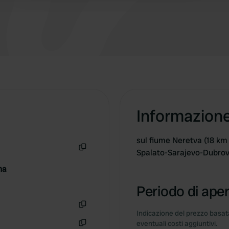
persone e un camper. Il miglior campeggio.
Informazion
sul fiume Neretva (18 km 
Spalato-Sarajevo-Dubrovn
Copia
na
Periodo di aper
Indicazione del prezzo basata
Copia
eventuali costi aggiuntivi.