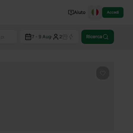
Aiuto
Accedi
Norvegia
7 - 9 Aug
·
2
Ricerca
Portogallo
Danimarca
Croazia
Mostra tutto...
Preferito