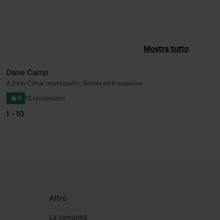
Mostra tutto
Dane Camp
9,3 km
•
Čitluk municipality, Bosnia ed Erzegovina
ferito
Preferito
4
13 recensioni
1 - 10
Altro
La comunità