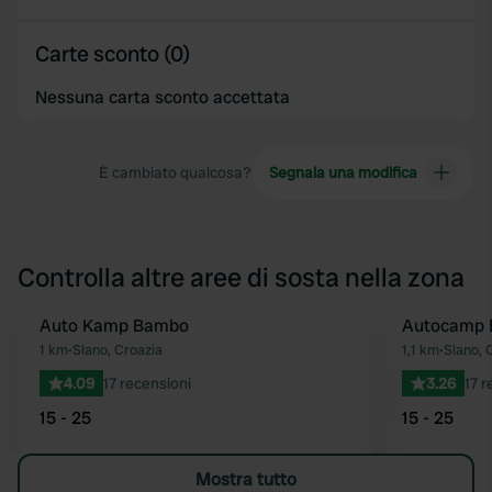
Carte sconto (0)
Nessuna carta sconto accettata
È cambiato qualcosa?
Segnala una modifica
Controlla altre aree di sosta nella zona
Auto Kamp Bambo
Autocamp 
Preferito
1 km
•
Slano, Croazia
1,1 km
•
Slano, 
4.09
17 recensioni
3.26
17 r
15 - 25
15 - 25
Mostra tutto