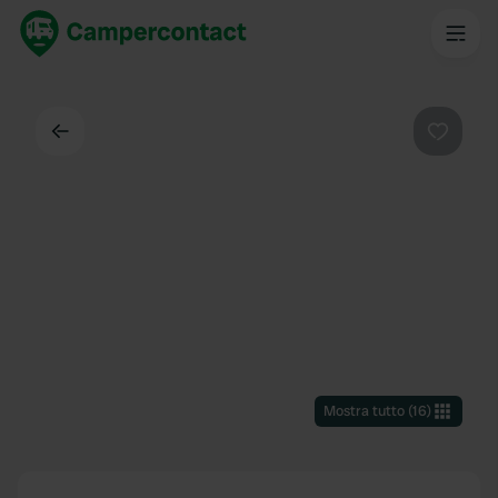
Indietro
Preferi
Mostra tutto
(
16
)