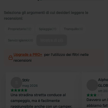
Seleziona gli argomenti di cui desideri leggere le
recensioni:
Proprietario
(12)
Spiaggia
(11)
Tranquillo
(6)
Mostra di più
Servizi igienici
(6)
Upgrade a PRO+
per l'utilizzo dei filtri nelle
recensioni
Alpho
StKr
S
GLOB
mag 2026
ott 20
Una stradina stretta conduce al
Davvero un 
campeggio, ma è facilmente
abbiamo fatt
raggiungibile anche con un camper.