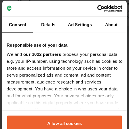
abbiamo dec
Questo delizioso piccolo campeggio si
piazza di fro
trova proprio in riva al mare, è
Tradotto da Go
meravigliosamente tranquillo, gestito
Tradotto da Google
Mostra originale
Consent
Details
Ad Settings
About
da una signora gentile e dispone di
servizi igienici semplici ma sempre
Visualizza tutte le 24 recensioni
puliti. Ristoranti e un piccolo
Responsible use of your data
supermercato sono facilmente
raggiungibili con una passeggiata sul
We and
our 1022 partners
process your personal data,
Sei stato qui?
lungomare. Per noi, il campeggio è
e.g. your IP-number, using technology such as cookies to
stato un paradiso!
store and access information on your device in order to
serve personalized ads and content, ad and content
measurement, audience research and services
development. You have a choice in who uses your data
and for what purposes. Your privacy choices are only
Contatto
applicable on this digital property where you have made
your choices. You can change or withdraw your consent
Posizione
any time from the Cookie Declaration or by clicking on
Grgurići
Copia
the Privacy trigger icon.
Allow all cookies
20232, Slano, Croazia