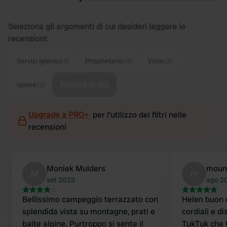
Seleziona gli argomenti di cui desideri leggere le
recensioni:
Servizi igienici
(4)
Proprietario
(4)
Vista
(2)
Mostra di più
Igiene
(2)
Upgrade a PRO+
per l'utilizzo dei filtri nelle
recensioni
Moniek Mulders
moun
M
m
set 2025
ago 2
Bellissimo campeggio terrazzato con
Helen buon 
splendida vista su montagne, prati e
cordiali e d
baite alpine. Purtroppo si sente il
TukTuk che t