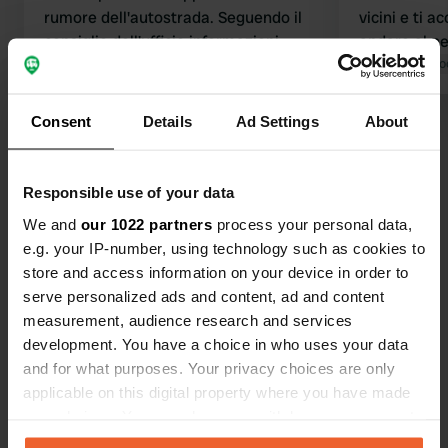
rumore dell'autostrada. Seguendo il
vicini e ti
consiglio dell'ufficio informazioni
andare al ne
turistiche, abbiamo fatto delle belle
Tradotto da Google
Mostra originale
I servizi igi
Tradotto da Go
passeggiate. Il campeggio è chiuso
hanno sempr
dal 1° settembre.
molto bella. 
Consent
Details
Ad Settings
About
Visualizza tutte le 6 recensioni
Ma per noi s
Sei stato qui?
Responsible use of your data
We and
our 1022 partners
process your personal data,
e.g. your IP-number, using technology such as cookies to
store and access information on your device in order to
serve personalized ads and content, ad and content
measurement, audience research and services
Contatto
development. You have a choice in who uses your data
and for what purposes. Your privacy choices are only
applicable on this digital property where you have made
Posizione
your choices. You can change or withdraw your consent
Route du Grand Bois 57
Copia
any time from the Cookie Declaration or by clicking on
74120, Demi-Quartier, Francia