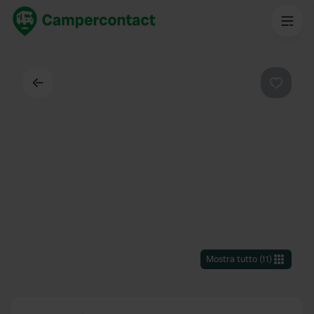
Indietro
Preferi
Mostra tutto
(
11
)