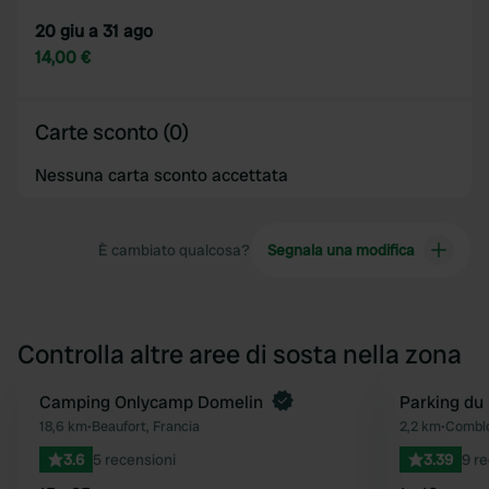
20 giu a 31 ago
14,00 €
Carte sconto (0)
Nessuna carta sconto accettata
È cambiato qualcosa?
Segnala una modifica
Controlla altre aree di sosta nella zona
Prenota ora
Camping Onlycamp Domelin
Parking du
Preferito
18,6 km
•
Beaufort, Francia
2,2 km
•
Comblo
3.6
5 recensioni
3.39
9 re