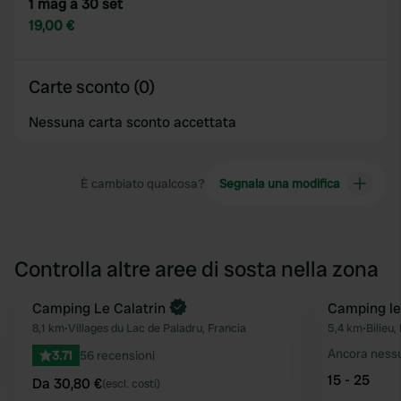
1 mag a 30 set
19,00 €
Carte sconto (0)
Nessuna carta sconto accettata
È cambiato qualcosa?
Segnala una modifica
Controlla altre aree di sosta nella zona
Prenota ora
Camping Le Calatrin
Camping le
Preferito
8,1 km
•
Villages du Lac de Paladru, Francia
5,4 km
•
Bilieu,
Ancora ness
3.71
56 recensioni
15 - 25
Da 30,80 €
(escl. costi)