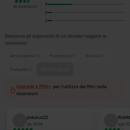
3
16 recensioni
2
1
Seleziona gli argomenti di cui desideri leggere le
recensioni:
Servizi igienici
(11)
Proprietario
(11)
Natura
(6)
Mostra di più
Tranquillo
(6)
Upgrade a PRO+
per l'utilizzo dei filtri nelle
recensioni
jodokus22
RobM
j
giu 2026
ago 2