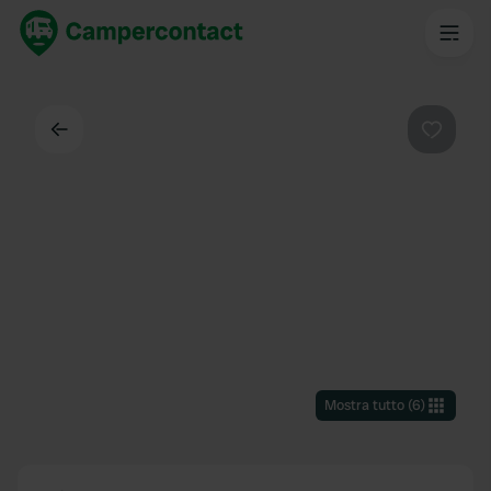
Indietro
Preferi
Mostra tutto
(
6
)