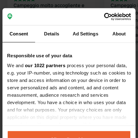
Campeggio molto accogliente e
Campeggio i
tranquillo in un frutteto vicino
alcune roulot
all'autostrada, servizi igienici puliti,
non sono un 
doccia ottima, assolutamente
Il proprietari
Consent
Details
Ad Settings
About
perfetto! 20 euro per 1 camper (2
un signore 
persone) e elettricità.
Tradotto da Google
Mostra originale
con calma ti
Tradotto da Go
disponibili e
Responsible use of your data
gli ho chies
Visualizza tutte le 16 recensioni
mi ha rispos
We and
our 1022 partners
process your personal data,
piazzola..."
e.g. your IP-number, using technology such as cookies to
manderebbe 
store and access information on your device in order to
Sei stato qui?
presto.
serve personalized ads and content, ad and content
measurement, audience research and services
development. You have a choice in who uses your data
and for what purposes. Your privacy choices are only
applicable on this digital property where you have made
your choices. You can change or withdraw your consent
Contatto
any time from the Cookie Declaration or by clicking on