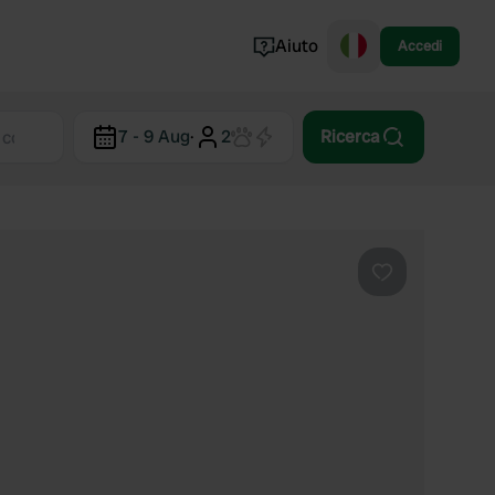
Aiuto
Accedi
Norvegia
7 - 9 Aug
·
2
Ricerca
Portogallo
Danimarca
Croazia
Mostra tutto...
Preferito