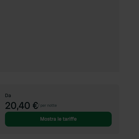
Da
20,40 €
/
per notte
Mostra le tariffe