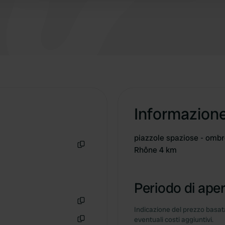
occhi" e provatelo!
Informazion
piazzole spaziose - ombr
Rhône 4 km
Copia
Periodo di aper
Indicazione del prezzo basata
Copia
eventuali costi aggiuntivi.