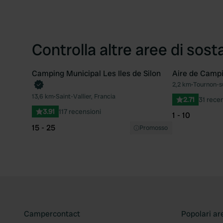
Controlla altre aree di sost
Camping Municipal Les Iles de Silon
Aire de Camp
2,2 km
•
Tournon-s
Preferito
13,6 km
•
Saint-Vallier, Francia
2.71
31 rece
3.91
117 recensioni
1 - 10
15 - 25
Promosso
Campercontact
Popolari ar