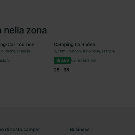
a nella zona
ing-Car Tournon
Camping Le Rhône
ur-Rhône, Francia
2,7 km
•
Tournon-sur-Rhône, Francia
Preferito
Pre
nsioni
3.96
57 recensioni
25 - 35
ee di sosta camper
Business