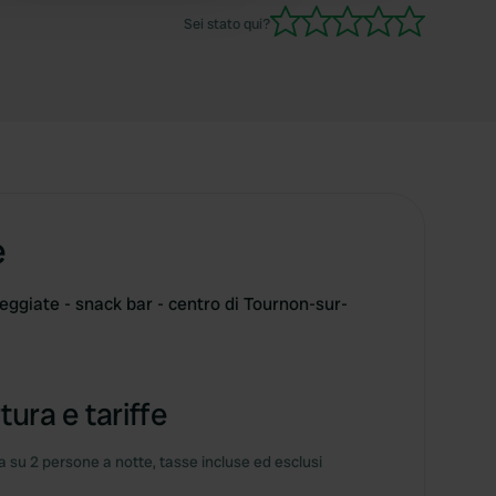
tre chilometri. Accoglienza cordiale.
Sei stato qui?
e
eggiate - snack bar - centro di Tournon-sur-
tura e tariffe
 su 2 persone a notte, tasse incluse ed esclusi