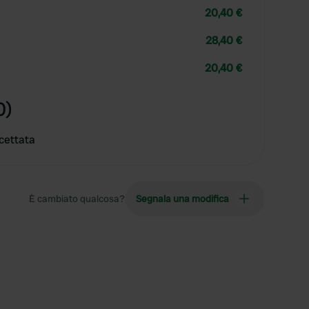
20,40 €
28,40 €
20,40 €
0)
cettata
È cambiato qualcosa?
Segnala una modifica