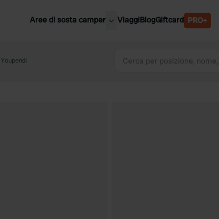
Aree di sosta camper
Viaggi
Blog
Giftcard
PRO+
ori aree di sosta camper
Belgio
Youpendi
Slovenia
a
Austria
a
Svezia
nia
Svizzera
Bassi