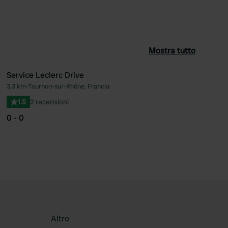
Mostra tutto
Service Leclerc Drive
3,3 km
•
Tournon-sur-Rhône, Francia
ferito
Preferito
1.5
2 recensioni
0 - 0
Altro