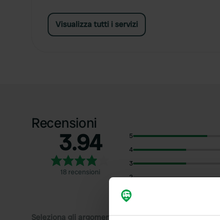
Visualizza tutti i servizi
Recensioni
3.94
5
4
3
18 recensioni
2
1
Seleziona gli argomenti di cui desideri leggere le rec