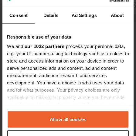
picnic per il pranzo. Presa elettrica 4
Tradotto da Google
Mostra originale
🏻🫶🏻❣️
Tradotto da Go
€. Servizio furgone completo per
Consent
Details
Ad Settings
About
pochi euro.
Visualizza tutte le 5 recensioni
Responsible use of your data
Sei stato qui?
We and
our 1022 partners
process your personal data,
e.g. your IP-number, using technology such as cookies to
store and access information on your device in order to
serve personalized ads and content, ad and content
measurement, audience research and services
development. You have a choice in who uses your data
Contatto
and for what purposes. Your privacy choices are only
applicable on this digital property where you have made
your choices. You can change or withdraw your consent
Posizione
any time from the Cookie Declaration or by clicking on
Route d'Hennebont
Copia
the Privacy trigger icon.
Allow all cookies
56670, Riantec, Francia
Coordinate
If you allow, we would also like to: