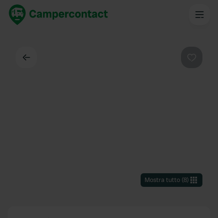
Indietro
Preferi
Mostra tutto
(
8
)