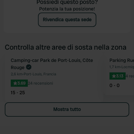
Possiedi questo posto?
Potenzia la tua posizione!
Rivendica questa sede
Controlla altre aree di sosta nella zona
Camping-car Park de Port-Louis, Côte
Parking Ru
Preferito
Rouge
1,7 km
•
Locmiqu
2,6 km
•
Port-Louis, Francia
3.13
4 re
3.69
24 recensioni
0 - 0
15 - 25
Mostra tutto