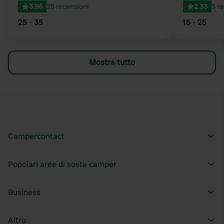
3.96
25 recensioni
2.33
3 re
25 - 35
15 - 25
Mostra tutto
Campercontact
Popolari aree di sosta camper
Business
Altro