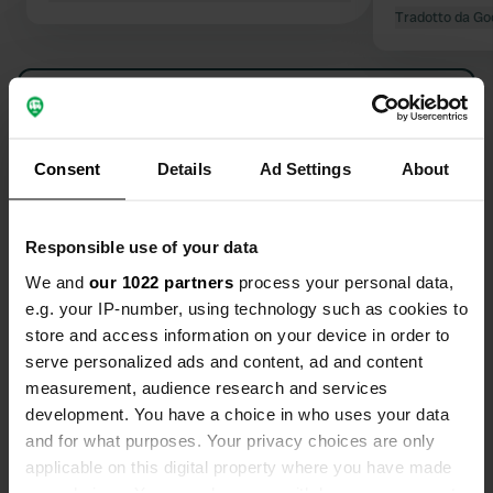
Tradotto da Go
Visualizza tutte le 7 recensioni
Sei stato qui?
Consent
Details
Ad Settings
About
Responsible use of your data
We and
our 1022 partners
process your personal data,
e.g. your IP-number, using technology such as cookies to
Contatto
store and access information on your device in order to
serve personalized ads and content, ad and content
Posizione
measurement, audience research and services
Rue de Corn ar Gazel 85
Copia
development. You have a choice in who uses your data
29830, Saint-Pabu, Francia
and for what purposes. Your privacy choices are only
applicable on this digital property where you have made
Coordinate
your choices. You can change or withdraw your consent