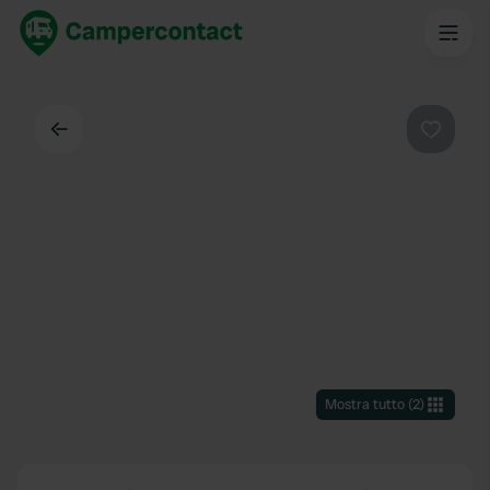
Indietro
Preferi
Mostra tutto
(
2
)