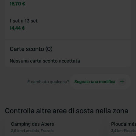
16,70 €
1 set a 13 set
14,44 €
Carte sconto (0)
Nessuna carta sconto accettata
È cambiato qualcosa?
Segnala una modifica
Controlla altre aree di sosta nella zona
Camping des Abers
Ploudalméz
Preferito
2,6 km
•
Landéda, Francia
3,4 km
•
Plouda