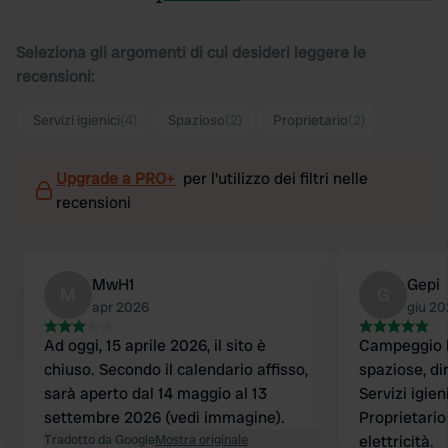
Seleziona gli argomenti di cui desideri leggere le
recensioni:
Servizi igienici
(4)
Spazioso
(2)
Proprietario
(2)
Upgrade a PRO+
per l'utilizzo dei filtri nelle
recensioni
MwH1
Gepi
M
G
apr 2026
giu 2
Ad oggi, 15 aprile 2026, il sito è
Campeggio b
chiuso. Secondo il calendario affisso,
spaziose, d
sarà aperto dal 14 maggio al 13
Servizi igien
settembre 2026 (vedi immagine).
Proprietario
Tradotto da Google
Mostra originale
elettricità.