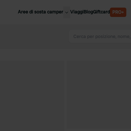
Aree di sosta camper
Viaggi
Blog
Giftcard
PRO+
ori aree di sosta camper
Belgio
Slovenia
a
Austria
a
Svezia
nia
Svizzera
Bassi