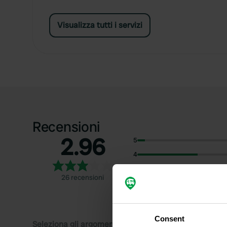
Visualizza tutti i servizi
Recensioni
2.96
5
4
3
26 recensioni
2
1
Consent
Seleziona gli argomenti di cui desideri leggere le rec