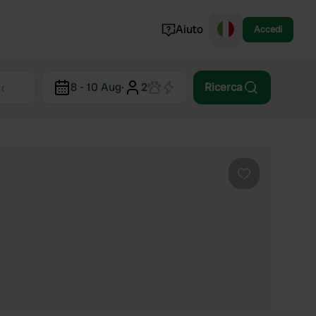
Aiuto
Accedi
Norvegia
8 - 10 Aug
·
2
Ricerca
Portogallo
Danimarca
Croazia
Mostra tutto...
Preferito