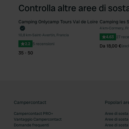
Controlla altre aree di sost
Camping Onlycamp Tours Val de Loire
Camping les 
Prenota ora
4 km
•
Cormery, Fr
Preferito
10,8 km
•
Saint-Avertin, Francia
4.63
27 rece
2.2
5 recensioni
Da 18,00 €
(escl
35 - 50
Campercontact
Popolari ar
Campercontact PRO+
Aree di sosta
Vantaggio Campercontact
Aree di sosta
Domande frequenti
Aree di sost