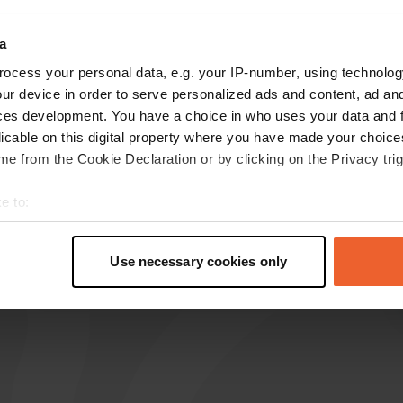
Mostra di più
more
(6)
a
ocess your personal data, e.g. your IP-number, using technolog
censioni
ur device in order to serve personalized ads and content, ad a
ces development. You have a choice in who uses your data and 
licable on this digital property where you have made your choic
e from the Cookie Declaration or by clicking on the Privacy trig
Fritz-Giggle
lug 2025
e to:
Adesso 15 €. Troppo caro.
t your geographical location which can be accurate to within sev
Tradotto da Google
Mostra originale
tively scanning it for specific characteristics (fingerprinting)
Use necessary cookies only
 personal data is processed and set your preferences in the
det
e content and ads, to provide social media features and to analy
 our site with our social media, advertising and analytics partn
 provided to them or that they’ve collected from your use of their