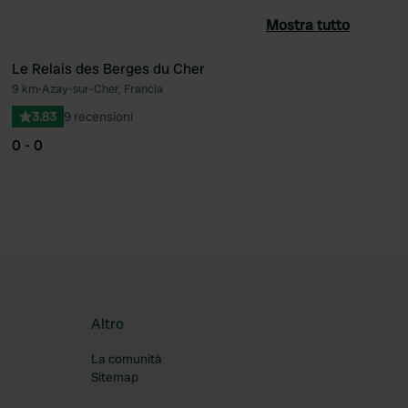
Mostra tutto
Le Relais des Berges du Cher
9 km
•
Azay-sur-Cher, Francia
ferito
Preferito
3.83
9 recensioni
0 - 0
Altro
La comunità
Sitemap