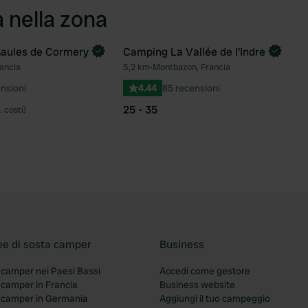
a nella zona
Saules de Cormery
Camping La Vallée de l'Indre
Prenota ora
ancia
5,2 km
•
Montbazon, Francia
Preferito
Pre
nsioni
4.44
85 recensioni
25 - 35
. costi)
ee di sosta camper
Business
 camper nei Paesi Bassi
Accedi come gestore
 camper in Francia
Business website
a camper in Germania
Aggiungi il tuo campeggio