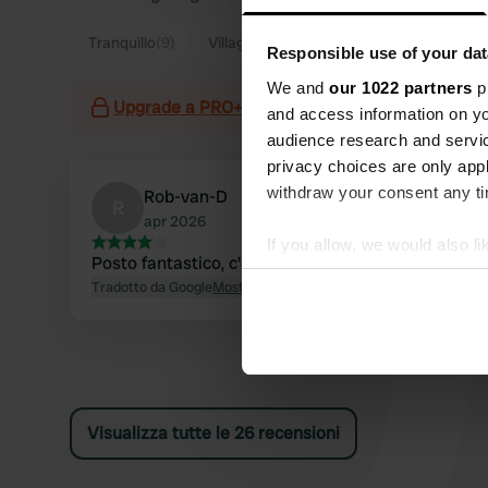
Tranquillo
(9)
Villaggio
(8)
Supermercato
(6)
Ru
Responsible use of your dat
We and
our 1022 partners
pr
Upgrade a PRO+
per l'utilizzo dei filtri nelle re
and access information on yo
audience research and servi
privacy choices are only app
withdraw your consent any tim
Rob-van-D
R
apr 2026
If you allow, we would also lik
Posto fantastico, c'è tutto
Collect information abou
Tradotto da Google
Mostra originale
Identify your device by ac
Find out more about how your
We use cookies to personalis
information about your use of
Visualizza tutte le 26 recensioni
other information that you’ve