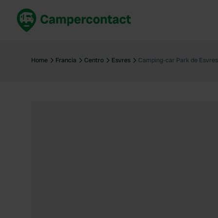
Prenota ora
Migli
Italia
Italia
Home
Francia
Centro
Esvres
Camping-car Park de Esvres
Spagna
Spagn
Francia
Franci
Germania
Germa
Prenotazione sicura (EN)
Paesi 
Mostra tutto...