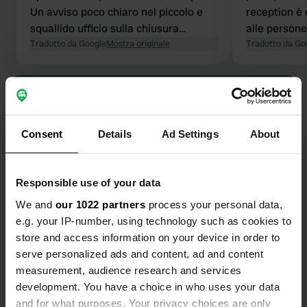
Un avviso poco chiaro nel piccolo e
reception è 
squallido ufficio sulla chiusura
alle persone
domenicale. Nessuno nel campeggio.
Tradotto da Google
Mostra originale
campeggio. 
Tradotto da Go
Vergognoso, la prossima volta
raggiungibil
andremo a Richelieu.
terrazze, ri
Visualizza tutte le 7 recensioni
Bellissimo p
Verte a Chi
Sei stato qui?
Consent
Details
Ad Settings
About
Responsible use of your data
We and
our 1022 partners
process your personal data,
e.g. your IP-number, using technology such as cookies to
Contatto
store and access information on your device in order to
serve personalized ads and content, ad and content
measurement, audience research and services
Posizione
development. You have a choice in who uses your data
Avenue de Schaafheim 6
Copia
and for what purposes. Your privacy choices are only
37120, Richelieu, Francia