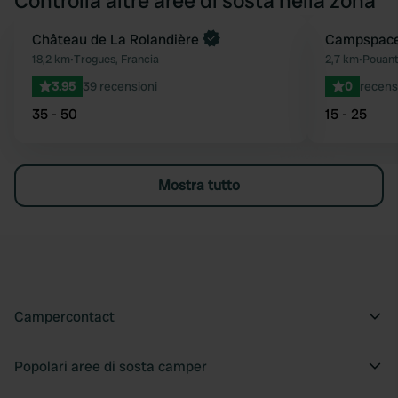
Controlla altre aree di sosta nella zona
Château de La Rolandière
Prenota ora
Campspace
Preferito
18,2 km
•
Trogues, Francia
2,7 km
•
Pouant
3.95
39 recensioni
0
recens
35 - 50
15 - 25
Mostra tutto
Campercontact
Popolari aree di sosta camper