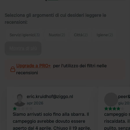
Seleziona gli argomenti di cui desideri leggere le
recensioni:
Servizi igienici
(3)
Nuoto
(2)
Città
(2)
Igiene
(2)
Mostra di più
Upgrade a PRO+
per l'utilizzo dei filtri nelle
recensioni
eric.kruidhof@ziggo.nl
peer
apr 2026
giu 2
Siamo arrivati solo fino alla sbarra. Il
campeggio s
campeggio avrebbe dovuto essere
riscaldata. i
aperto dal 4 aprile. Chiuso il 19 aprile.
pulito, senza