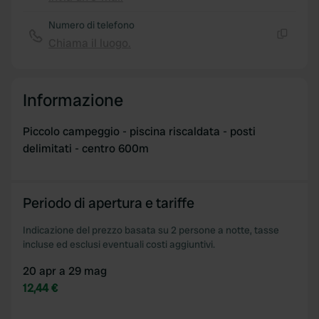
Copia
provided to them or that they’ve collected from your use
of their services.
Numero di telefono
Chiama il luogo.
Copia
Informazione
Piccolo campeggio - piscina riscaldata - posti
delimitati - centro 600m
Periodo di apertura e tariffe
Indicazione del prezzo basata su 2 persone a notte, tasse
incluse ed esclusi eventuali costi aggiuntivi.
20 apr a 29 mag
12,44 €