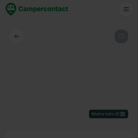
Indietro
Preferi
Mostra tutto
(
2
)