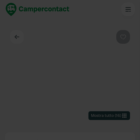
Indietro
Preferi
Mostra tutto
(
16
)