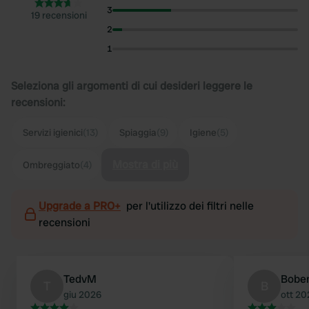
3
19 recensioni
2
1
Seleziona gli argomenti di cui desideri leggere le
recensioni:
Servizi igienici
(13)
Spiaggia
(9)
Igiene
(5)
Mostra di più
Ombreggiato
(4)
Upgrade a PRO+
per l'utilizzo dei filtri nelle
recensioni
TedvM
Bobe
T
B
giu 2026
ott 20