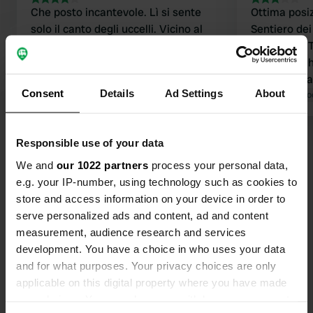
Che posto incantevole. Lì si sente
Ottima posizi
solo il canto degli uccelli. Vicino al
Sentiero dei
villaggio e alla spiaggia... e al dentista
spiaggia di
del doganiere. Una passeggiata
mediocri. Ch
meravigliosa. Non c'è carta igienica, si
negativi: m
Consent
Details
Ad Settings
About
paga solo in contanti.
Tradotto da Google
Mostra originale
di servizio 
Tradotto da Go
pagamento s
Visualizza tutte le 19 recensioni
Responsible use of your data
We and
our 1022 partners
process your personal data,
e.g. your IP-number, using technology such as cookies to
Sei stato qui?
store and access information on your device in order to
serve personalized ads and content, ad and content
measurement, audience research and services
development. You have a choice in who uses your data
and for what purposes. Your privacy choices are only
applicable on this digital property where you have made
Contatto
your choices. You can change or withdraw your consent