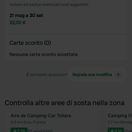
incluse ed esclusi eventuali costi aggiuntivi.
21 mag a 30 set
22,00 €
Carte sconto (0)
Nessuna carta sconto accettata
È cambiato qualcosa?
Segnala una modifica
Controlla altre aree di sosta nella zona
Aire de Camping-Car Tollare
Camping l'I
Preferito
6,9 km
•
Ersa, Francia
7,7 km
•
Morsigl
3.35
52 recensioni
3.15
13 r