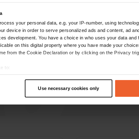
C
ott 2019
a
Posto tipico francese che consente di
ocess your personal data, e.g. your IP-number, using technolog
pernottare. Il parcheggio pubblico si trova
ur device in order to serve personalized ads and content, ad a
direttamente sulla strada ed è frequentato. Di
ces development. You have a choice in who uses your data and 
notte è molto tranquillo, puoi goderti l'oscurità
licable on this digital property where you have made your choic
Tradotto da Google
Mostra originale
e from the Cookie Declaration or by clicking on the Privacy trig
e to:
t your geographical location which can be accurate to within sev
tively scanning it for specific characteristics (fingerprinting)
Use necessary cookies only
 personal data is processed and set your preferences in the
det
e content and ads, to provide social media features and to analy
 our site with our social media, advertising and analytics partn
 provided to them or that they’ve collected from your use of their