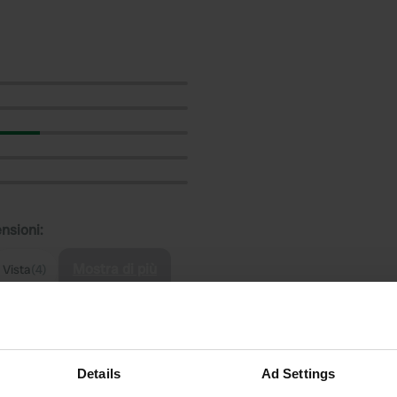
ensioni:
Mostra di più
Vista
(4)
censioni
Details
Ad Settings
Car-Tourist