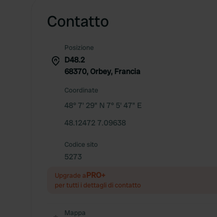
Contatto
Posizione
D48.2
68370, Orbey, Francia
Coordinate
48° 7' 29" N 7° 5' 47" E
48.12472 7.09638
Codice sito
5273
PRO+
Upgrade a
per tutti i dettagli di contatto
Mappa