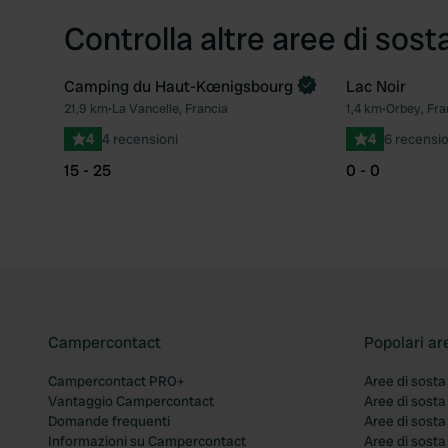
Controlla altre aree di sost
Camping du Haut-Kœnigsbourg
Lac Noir
Prenota ora
21,9 km
•
La Vancelle, Francia
1,4 km
•
Orbey, Fra
Preferito
4
4 recensioni
4
6 recensio
15 - 25
0 - 0
Campercontact
Popolari ar
Campercontact PRO+
Aree di sosta
Vantaggio Campercontact
Aree di sosta
Domande frequenti
Aree di sost
Informazioni su Campercontact
Aree di sost