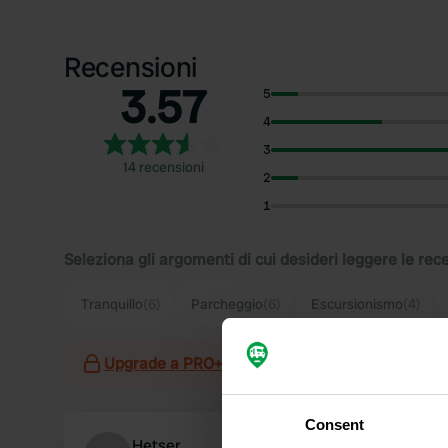
Recensioni
3.57
5
4
3
14 recensioni
2
1
Seleziona gli argomenti di cui desideri leggere le rec
Tranquillo
(6)
Parcheggio
(6)
Escursionismo
(4)
Upgrade a PRO+
per l'utilizzo dei filtri nelle re
Consent
Hetser