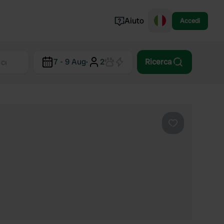
Aiuto
Accedi
Norvegia
7 - 9 Aug
·
2
Ricerca
Portogallo
Danimarca
Croazia
Mostra tutto...
Preferito