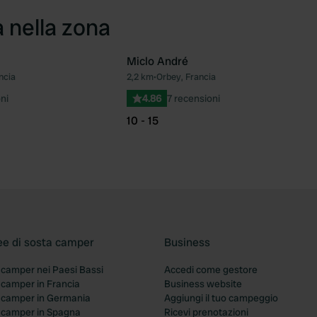
a nella zona
Miclo André
ncia
2,2 km
•
Orbey, Francia
Preferito
Pre
ni
4.86
7 recensioni
10 - 15
ee di sosta camper
Business
 camper nei Paesi Bassi
Accedi come gestore
 camper in Francia
Business website
a camper in Germania
Aggiungi il tuo campeggio
a camper in Spagna
Ricevi prenotazioni