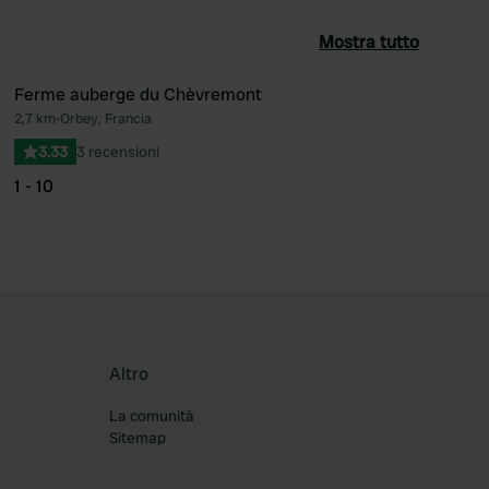
Mostra tutto
Ferme auberge du Chèvremont
2,7 km
•
Orbey, Francia
ferito
Preferito
3.33
3 recensioni
1 - 10
Altro
La comunità
Sitemap