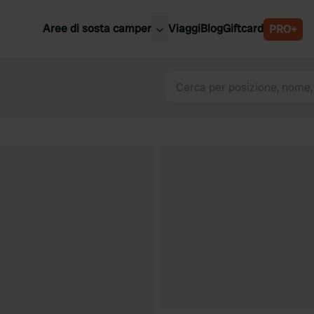
Aree di sosta camper
Viaggi
Blog
Giftcard
PRO+
ori aree di sosta camper
Belgio
Slovenia
a
Austria
a
Svezia
nia
Svizzera
Bassi