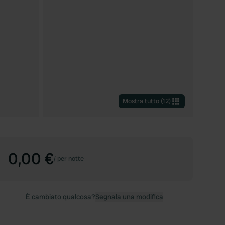
Mostra tutto
(
12
)
0,00 €
/
per notte
È cambiato qualcosa?
Segnala una modifica