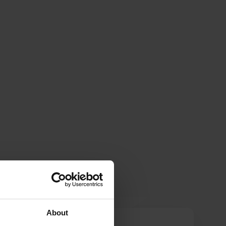
About
lesoluju