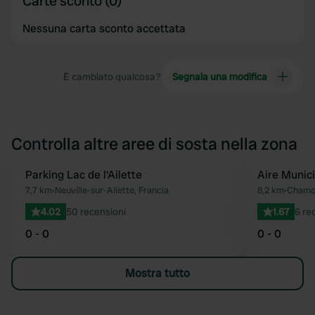
Carte sconto (0)
Nessuna carta sconto accettata
È cambiato qualcosa?
Segnala una modifica
Controlla altre aree di sosta nella zona
Parking Lac de l'Ailette
Aire Munic
Preferito
7,7 km
•
Neuville-sur-Ailette, Francia
8,2 km
•
Chamou
4.02
50 recensioni
1.67
6 re
0 - 0
0 - 0
Mostra tutto