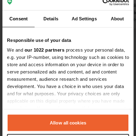
15:00... quindi ho proseguito.
Ottima piscina c
Tradotto da Google
Mostra originale
durante il g
Consent
Details
Ad Settings
About
provenire da
Tradotto da Go
vicine. Ottim
del campeggi
Visualizza tutte le 45 recensioni
Responsible use of your data
specialità d
benissimo i
We and
our 1022 partners
process your personal data,
e rilassante
e.g. your IP-number, using technology such as cookies to
Sei stato qui?
trova un par
store and access information on your device in order to
una breve p
serve personalized ads and content, ad and content
measurement, audience research and services
development. You have a choice in who uses your data
and for what purposes. Your privacy choices are only
applicable on this digital property where you have made
Contatto
your choices. You can change or withdraw your consent
any time from the Cookie Declaration or by clicking on
Posizione
the Privacy trigger icon.
Allow all cookies
Rue de Moulins 5
Copia
02160, Bourg-et-Comin, Francia