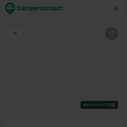
Indietro
Preferi
Mostra tutto
(
13
)