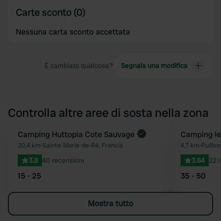
Carte sconto (0)
Nessuna carta sconto accettata
È cambiato qualcosa?
Segnala una modifica
Controlla altre aree di sosta nella zona
Prenota ora
Camping Huttopia Cote Sauvage
Camping le
Preferito
20,4 km
•
Sainte-Marie-de-Ré, Francia
4,7 km
•
Puilbo
3.8
40 recensioni
3.64
22 
15 - 25
35 - 50
Mostra tutto