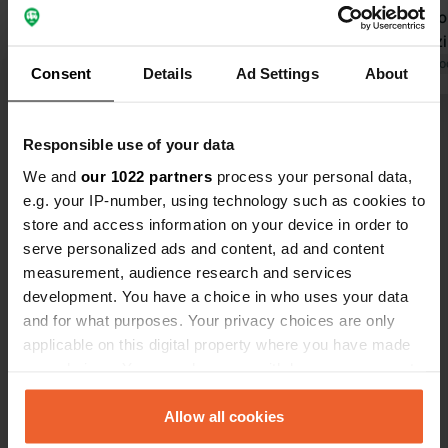
disposizione. Un food truck ogni sera
e persino co
e il bar aperto per un drink. Cosa si
sera. Servizi
può desiderare di più? Questa è la
Tradotto da Google
Mostra originale
distanza in 
Tradotto da Go
Consent
Details
Ad Settings
About
vera atmosfera di vacanza. Ideale per
L'unico inco
raggiungere in bicicletta La Rochelle
canile accan
Visualizza tutte le 16 recensioni
e l'isola di Il de Ré.
nervosamente
Responsible use of your data
Abbiamo pag
We and
our 1022 partners
process your personal data,
nostro campe
Sei stato qui?
e.g. your IP-number, using technology such as cookies to
adulti.
store and access information on your device in order to
serve personalized ads and content, ad and content
measurement, audience research and services
development. You have a choice in who uses your data
and for what purposes. Your privacy choices are only
Contatto
applicable on this digital property where you have made
your choices. You can change or withdraw your consent
any time from the Cookie Declaration or by clicking on
Posizione
the Privacy trigger icon.
Allow all cookies
Rue Jean Pierre Pigot 27
Copia
17139, Dompierre-sur-Mer, Francia