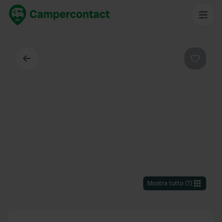
Indietro
Preferi
Mostra tutto
(
7
)