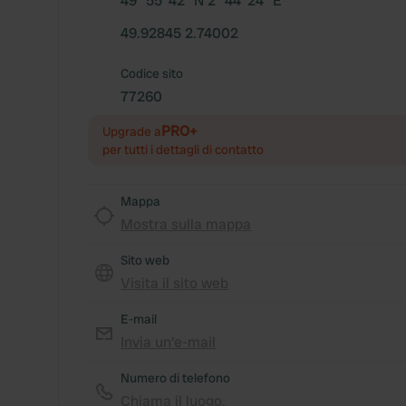
49° 55' 42" N 2° 44' 24" E
49.92845 2.74002
Codice sito
77260
PRO+
Upgrade a
per tutti i dettagli di contatto
Mappa
Mostra sulla mappa
Sito web
Visita il sito web
E-mail
Invia un'e-mail
Numero di telefono
Chiama il luogo.