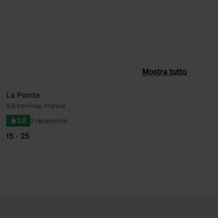
Mostra tutto
La Pointe
5,6 km
•
Frise, Francia
ferito
Preferito
2.5
2 recensioni
15 - 25