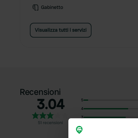
Gabinetto
Visualizza tutti i servizi
Recensioni
3.04
5
4
3
51 recensioni
2
1