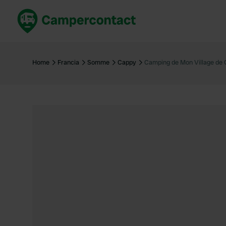
Prenota ora
Migli
Italia
Italia
Home
Francia
Somme
Cappy
Camping de Mon Village de 
Spagna
Spagn
Francia
Franci
Germania
Germa
Prenotazione sicura (EN)
Paesi 
Mostra tutto...