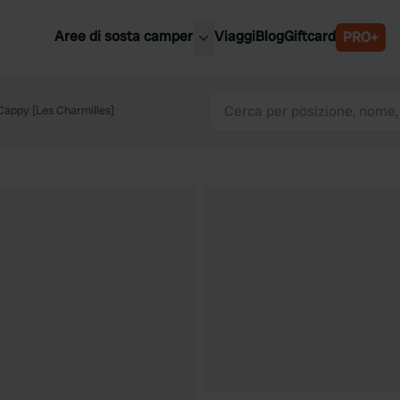
Aree di sosta camper
Viaggi
Blog
Giftcard
PRO+
ori aree di sosta camper
Belgio
Cappy [Les Charmilles]
Slovenia
a
Austria
a
Svezia
nia
Svizzera
Bassi