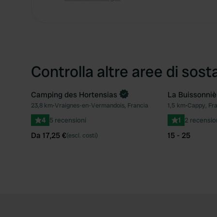
Controlla altre aree di sost
Camping des Hortensias
La Buissonniè
Prenota ora
23,8 km
•
Vraignes-en-Vermandois, Francia
1,5 km
•
Cappy, Fra
Preferito
4
5 recensioni
1
2 recensio
Da 17,25 €
15 - 25
(escl. costi)