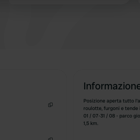
 provided to them or that they’ve collected from your use of their
Informazion
Posizione aperta tutto l'
roulotte, furgoni e tende i
Copia
01 / 07-31 / 08 - parco gi
1,5 km.