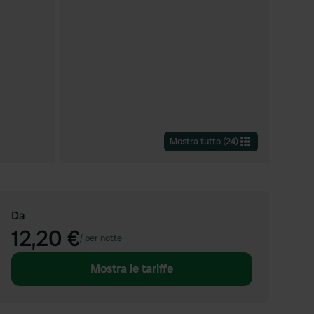
Mostra tutto
(
24
)
Da
12,20 €
/
per notte
Mostra le tariffe