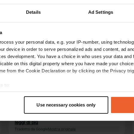
Details
Ad Settings
ensioni:
Mostra di più
Ciclismo
(7)
a
ocess your personal data, e.g. your IP-number, using technolog
censioni
ur device in order to serve personalized ads and content, ad a
ces development. You have a choice in who uses your data and 
licable on this digital property where you have made your choic
berdomahi
e from the Cookie Declaration or by clicking on the Privacy trig
lug 2026
e to:
Bellissimo campeggio antico e ben tenuto, ora
adibito a parcheggio per camper. I servizi
t your geographical location which can be accurate to within sev
igienici potrebbero essere migliorati, ma sono
tively scanning it for specific characteristics (fingerprinting)
Use necessary cookies only
comunque accettabili! Assicuratevi di avere
 personal data is processed and set your preferences in the
det
provviste a sufficienza (cibo) perché non ci sono
negozi nelle vicinanze. Nonostante ciò, abbiamo
leggi di più
e content and ads, to provide social media features and to analy
trascorso un soggiorno meraviglioso.
Tradotto da Google
Mostra originale
 our site with our social media, advertising and analytics partn