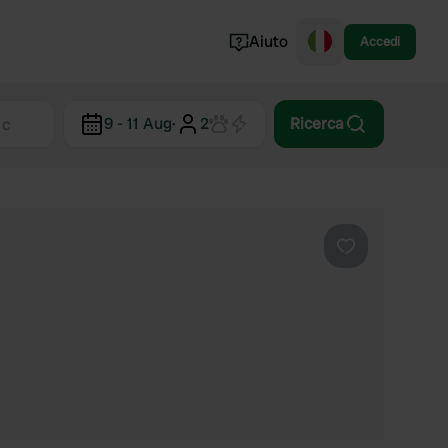
Aiuto
Accedi
Norvegia
9 - 11 Aug
·
2
Ricerca
Portogallo
Danimarca
Croazia
Mostra tutto...
Preferito