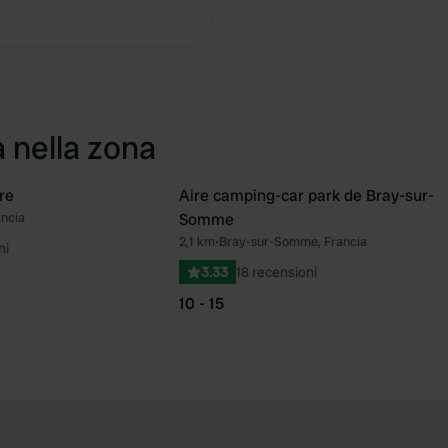
Copia
a nella zona
re
Aire camping-car park de Bray-sur-
ncia
Somme
Preferito
Pre
2,1 km
•
Bray-sur-Somme, Francia
ni
3.33
18 recensioni
10 - 15