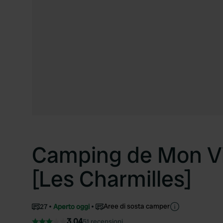
Camping de Mon Vi
[Les Charmilles]
Aree di sosta camper
27
Aperto oggi
3.04
51 recensioni