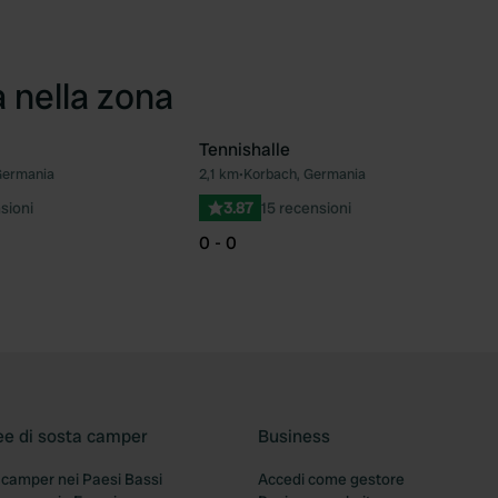
a nella zona
Tennishalle
Germania
2,1 km
•
Korbach, Germania
Preferito
Pre
sioni
3.87
15 recensioni
0 - 0
ee di sosta camper
Business
 camper nei Paesi Bassi
Accedi come gestore