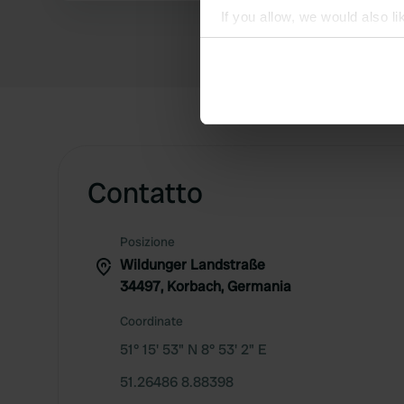
If you allow, we would also lik
Collect information abou
Identify your device by ac
Find out more about how your
We use cookies to personalis
information about your use of
other information that you’ve
Contatto
Posizione
Wildunger Landstraße
34497, Korbach, Germania
Coordinate
51° 15' 53" N 8° 53' 2" E
51.26486 8.88398