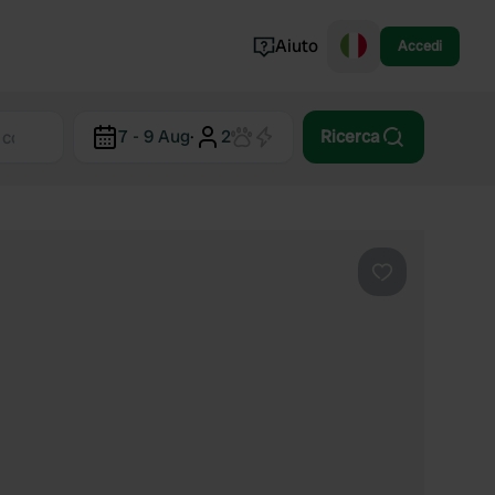
Aiuto
Accedi
Norvegia
7 - 9 Aug
·
2
Ricerca
Portogallo
Danimarca
Croazia
Mostra tutto...
Preferito