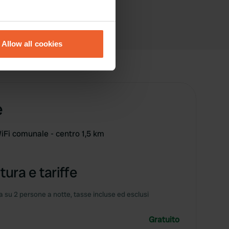
eral meters
Allow all cookies
ails section
.
se our traffic. We also share
ers who may combine it with
 services.
e
WiFi comunale - centro 1,5 km
tura e tariffe
 su 2 persone a notte, tasse incluse ed esclusi
Gratuito