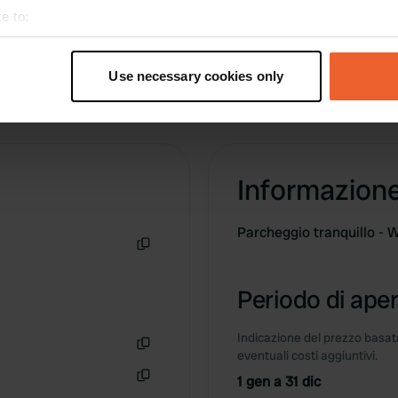
e to:
t your geographical location which can be accurate to within sev
tively scanning it for specific characteristics (fingerprinting)
Use necessary cookies only
 personal data is processed and set your preferences in the
det
e content and ads, to provide social media features and to analy
 our site with our social media, advertising and analytics partn
 provided to them or that they’ve collected from your use of their
Informazion
Parcheggio tranquillo - 
Copia
Periodo di aper
Indicazione del prezzo basata
eventuali costi aggiuntivi.
Copia
1 gen a 31 dic
Copia