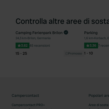
Controlla altre aree di sost
Camping Ferienpark Brilon
Parking
Prenota ora
24,3 km
•
Brilon, Germania
1,6 km
•
Korbach, 
Preferito
3.82
45 recensioni
3.36
7 recen
1 - 10
15 - 25
Promosso
Campercontact
Popolari ar
Campercontact PRO+
Aree di sosta