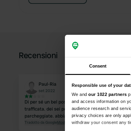
Recensioni
Consent
Paul-Ria
Responsible use of your dat
set 2022
We and
our 1022 partners
pr
Di per sé un bel posto ma dall'altra parte di una 
and access information on yo
trafficata. dei sei posti disponibili, almeno quattr
audience research and servi
parcheggiate. abbiamo proseguito.
privacy choices are only app
Tradotto da Google
Mostra originale
withdraw your consent any tim