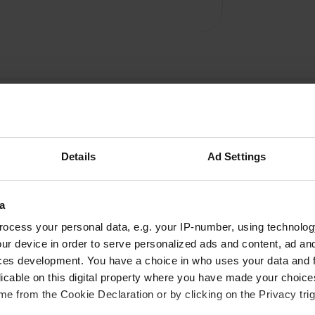
Details
Ad Settings
a
Aggiu
ocess your personal data, e.g. your IP-number, using technolog
bassa siepe una strada
ur device in order to serve personalized ads and content, ad a
Siete stati
o sono occupati da auto
ces development. You have a choice in who uses your data and 
licable on this digital property where you have made your choic
e from the Cookie Declaration or by clicking on the Privacy trig