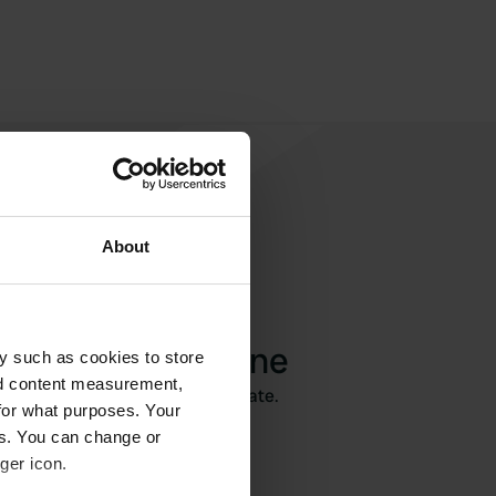
About
ngi una recensione
y such as cookies to store
nd content measurement,
 qui? Dite agli altri cosa ne pensate.
for what purposes. Your
es. You can change or
ger icon.