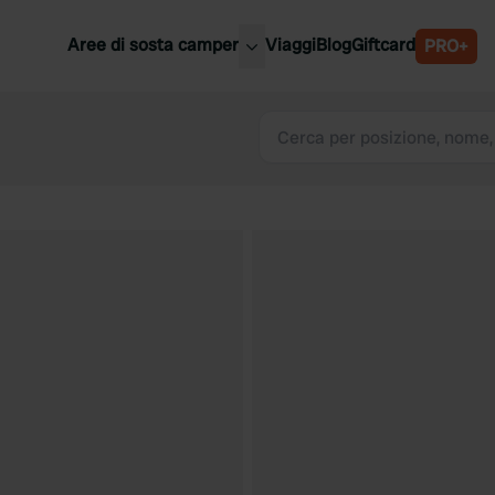
Aree di sosta camper
Viaggi
Blog
Giftcard
PRO+
ori aree di sosta camper
Belgio
Slovenia
a
Austria
a
Svezia
nia
Svizzera
Bassi