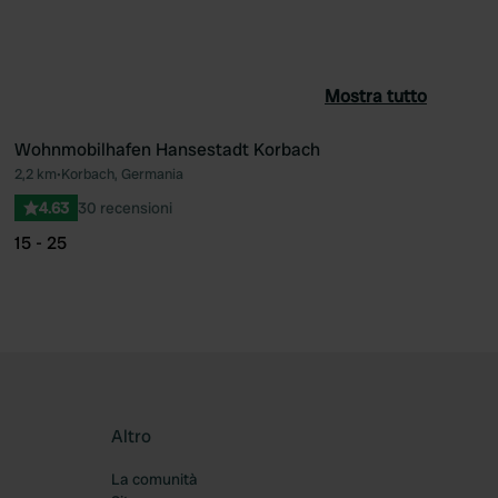
Mostra tutto
Wohnmobilhafen Hansestadt Korbach
2,2 km
•
Korbach, Germania
ferito
Preferito
4.63
30 recensioni
15 - 25
Altro
La comunità