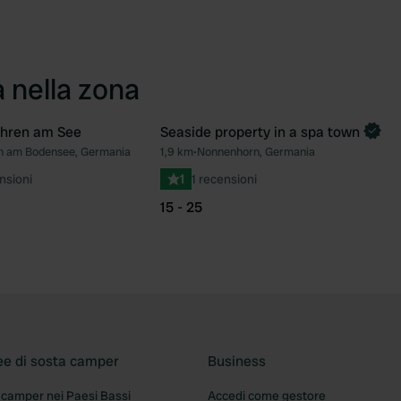
a nella zona
ohren am See
Seaside property in a spa town
Prenota ora
n am Bodensee, Germania
1,9 km
•
Nonnenhorn, Germania
Preferito
Pre
nsioni
1
1 recensioni
15 - 25
ee di sosta camper
Business
 camper nei Paesi Bassi
Accedi come gestore