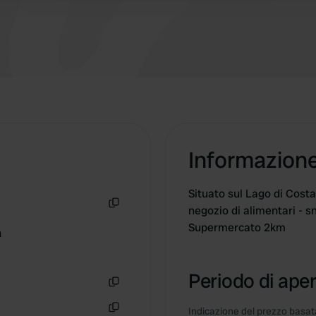
Biergarten. Il cibo era buono ma caro. Servizio di
panini al mattino, tranne la domenica.
Informazion
Situato sul Lago di Costa
negozio di alimentari - sn
Copia
Supermercato 2km
a
Periodo di aper
Copia
Indicazione del prezzo basata