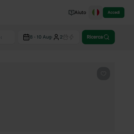
Aiuto
Accedi
Norvegia
8 - 10 Aug
·
2
Ricerca
Portogallo
Danimarca
Croazia
Mostra tutto...
Preferito