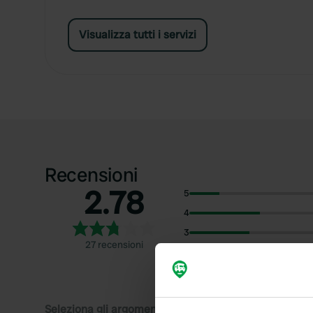
Visualizza tutti i servizi
Recensioni
2.78
5
4
3
27 recensioni
2
1
Seleziona gli argomenti di cui desideri leggere le rec