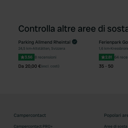
Controlla altre aree di sost
Parking Allmend Rheintal
Ferienpark G
Prenota ora
24,5 km
•
Altstätten, Svizzera
1,6 km
•
Kressbron
Preferito
3.56
8 recensioni
2.81
64 rece
Da 20,00 €
35 - 50
(escl. costi)
Campercontact
Popolari ar
Campercontact PRO+
Aree di sosta