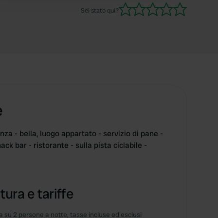
nessun segnale 5G. Il lato positivo era: Vicino al
Sei stato qui?
Lago di Costanza, quindi c'era
e
nza - bella, luogo appartato - servizio di pane -
ack bar - ristorante - sulla pista ciclabile -
tura e tariffe
 su 2 persone a notte, tasse incluse ed esclusi