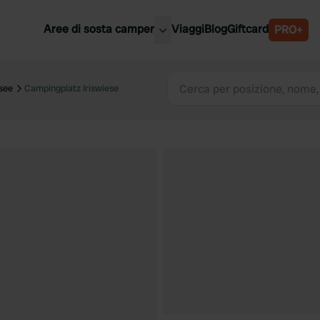
Aree di sosta camper
Viaggi
Blog
Giftcard
PRO+
ori aree di sosta camper
Belgio
see
Campingplatz Iriswiese
Slovenia
a
Austria
a
Svezia
nia
Svizzera
Bassi