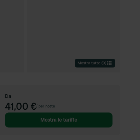
Mostra tutto
(
9
)
Da
41,00 €
/
per notte
Mostra le tariffe