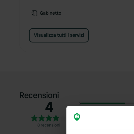
Gabinetto
Visualizza tutti i servizi
Recensioni
4
5
4
3
8 recensioni
2