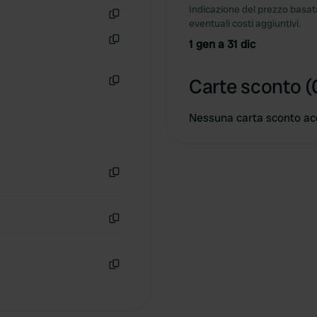
Indicazione del prezzo basata
eventuali costi aggiuntivi.
Copia
1 gen a 31 dic
Copia
Carte sconto (
Copia
Nessuna carta sconto ac
Copia
Copia
Copia