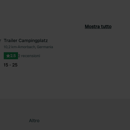
Mostra tutto
r
Trailer Campingplatz
10,2 km
•
Amorbach, Germania
ferito
Preferito
2.5
2 recensioni
15 - 25
Altro