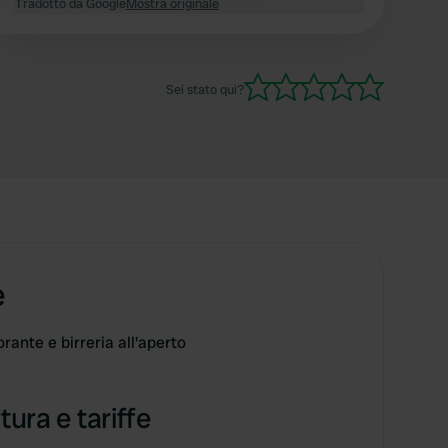
Tradotto da Google
Mostra originale
Sei stato qui?
e
rante e birreria all'aperto
tura e tariffe