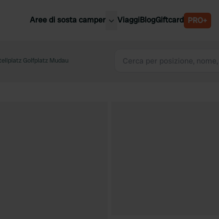
Aree di sosta camper
Viaggi
Blog
Giftcard
PRO+
ori aree di sosta camper
Belgio
ellplatz Golfplatz Mudau
Slovenia
a
Austria
a
Svezia
nia
Svizzera
Bassi