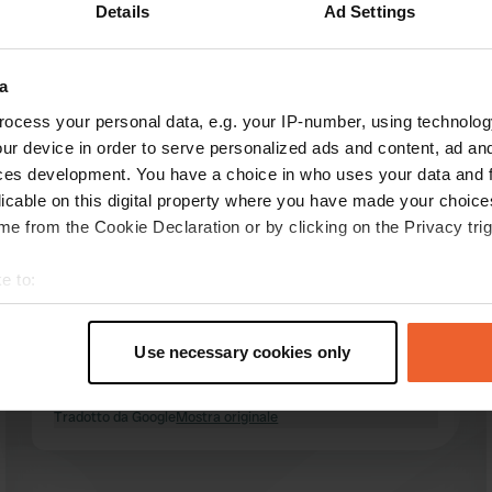
Details
Ad Settings
ensioni:
a
Mostra di più
llo
(2)
ocess your personal data, e.g. your IP-number, using technolog
ur device in order to serve personalized ads and content, ad a
ces development. You have a choice in who uses your data and 
censioni
licable on this digital property where you have made your choic
e from the Cookie Declaration or by clicking on the Privacy trig
AdaAndré
e to:
A
lug 2025
t your geographical location which can be accurate to within sev
tively scanning it for specific characteristics (fingerprinting)
Puoi anche soggiornare qui se non stai
Use necessary cookies only
giocando a golf! Era così vuoto, perché? Bagni
 personal data is processed and set your preferences in the
det
puliti. Sentiero per il villaggio.
Tradotto da Google
Mostra originale
e content and ads, to provide social media features and to analy
 our site with our social media, advertising and analytics partn
 provided to them or that they’ve collected from your use of their