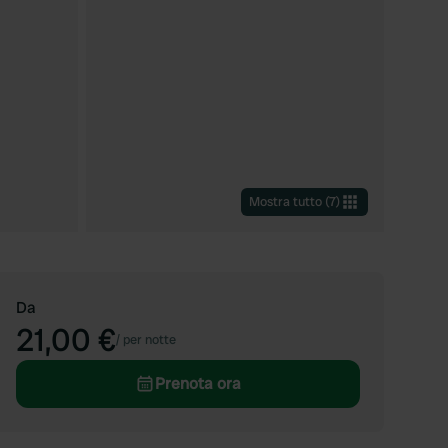
Mostra tutto
(
7
)
Da
21,00 €
/
per notte
Prenota ora