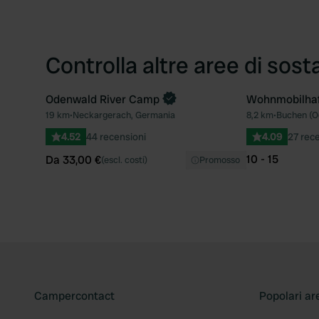
Controlla altre aree di sost
Odenwald River Camp
Wohnmobilhaf
Prenota ora
19 km
•
Neckargerach, Germania
8,2 km
•
Buchen (O
Preferito
4.52
44 recensioni
4.09
27 rec
10 - 15
Da 33,00 €
(escl. costi)
Promosso
Campercontact
Popolari ar