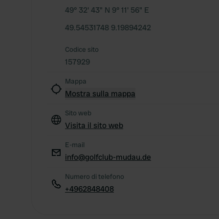
49° 32' 43" N 9° 11' 56" E
49.54531748 9.19894242
Codice sito
157929
Mappa
Mostra sulla mappa
Sito web
Visita il sito web
E-mail
info@golfclub-mudau.de
Numero di telefono
+4962848408