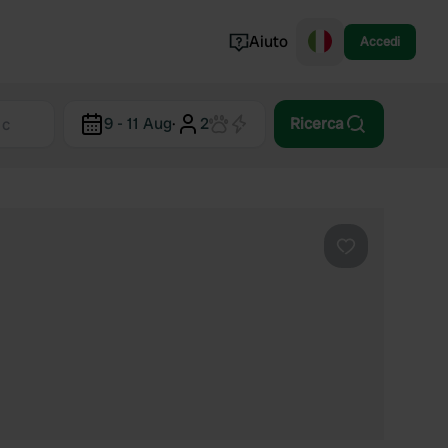
Aiuto
Accedi
Norvegia
9 - 11 Aug
·
2
Ricerca
Portogallo
Danimarca
Croazia
Mostra tutto...
Preferito