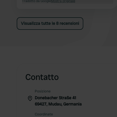
illimitatamente delle docce e dei servizi igienici
Tradotto da Google
Mostra originale
nella club house. I prezzi del ristorante e del
green fee nei giorni feriali sono convenienti.
Visualizza tutte le 8 recensioni
Contatto
Posizione
Donebacher Straße 41
69427, Mudau, Germania
Coordinate