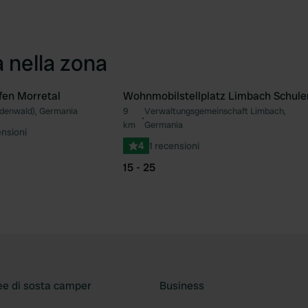
a nella zona
en Morretal
Wohnmobilstellplatz Limbach Schule
denwald), Germania
9
Verwaltungsgemeinschaft Limbach,
Preferito
Pre
•
km
Germania
ensioni
4
1 recensioni
15 - 25
ee di sosta camper
Business