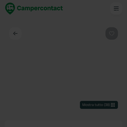
Indietro
Preferi
Mostra tutto
(
38
)