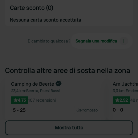
Carte sconto (0)
Nessuna carta sconto accettata
È cambiato qualcosa?
Segnala una modifica
Controlla altre aree di sosta nella zona
Camping de Beerte
Am Jachth
Preferito
23,4 km
•
Beerta, Paesi Bassi
3,3 km
•
Emden
4.75
107 recensioni
2.92
48 
0 - 0
15 - 25
Promosso
Mostra tutto