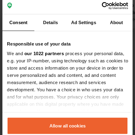
traffico e dei lavori in corso al mattino
porto molto 
presto è considerevole.
sito. Le roul
Tradotto da Google
Mostra originale
👍
Tradotto da Go
Consent
Details
Ad Settings
About
Visualizza tutte le 135 recensioni
Responsible use of your data
We and
our 1022 partners
process your personal data,
Sei stato qui?
e.g. your IP-number, using technology such as cookies to
store and access information on your device in order to
serve personalized ads and content, ad and content
measurement, audience research and services
development. You have a choice in who uses your data
and for what purposes. Your privacy choices are only
Contatto
applicable on this digital property where you have made
your choices. You can change or withdraw your consent
any time from the Cookie Declaration or by clicking on
Posizione
the Privacy trigger icon.
Allow all cookies
Am Eisenbahndock
Copia
26725, Emden, Germania