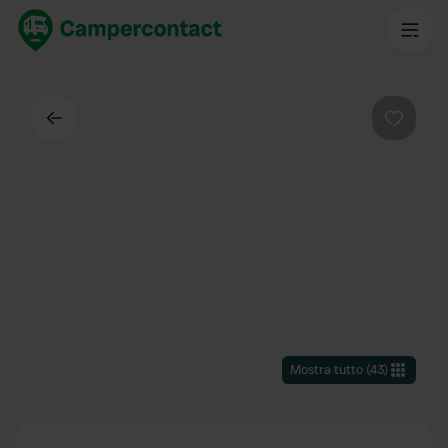
Indietro
Preferi
Mostra tutto
(
43
)