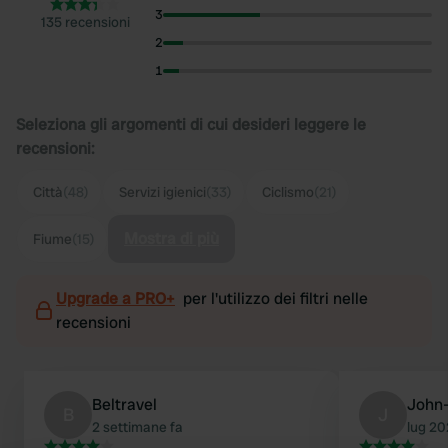
3
135 recensioni
2
1
Seleziona gli argomenti di cui desideri leggere le
recensioni:
Città
(48)
Servizi igienici
(33)
Ciclismo
(21)
Mostra di più
Fiume
(15)
Upgrade a PRO+
per l'utilizzo dei filtri nelle
recensioni
Beltravel
John
B
J
2 settimane fa
lug 2