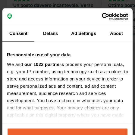
Un posto davvero incantevole. Verso
Ottimo post
sera si è riempito con circa 30
dimenticate
camper, ma ognuno ha trovato il suo
nel centro s
posto (abbastanza spazioso). Il centro
qualcosa pro
Consent
Details
Ad Settings
About
storico è vicino e merita
Tradotto da Go
assolutamente una visita.
Tradotto da Google
Mostra originale
Consigliatissimo!
Responsible use of your data
Visualizza tutte le 135 recensioni
We and
our 1022 partners
process your personal data,
e.g. your IP-number, using technology such as cookies to
store and access information on your device in order to
Sei stato qui?
serve personalized ads and content, ad and content
measurement, audience research and services
development. You have a choice in who uses your data
and for what purposes. Your privacy choices are only
applicable on this digital property where you have made
your choices. You can change or withdraw your consent
Contatto
any time from the Cookie Declaration or by clicking on