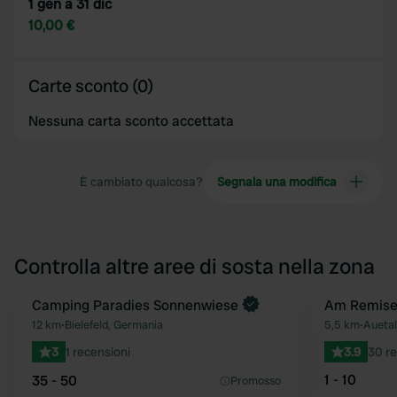
1 gen a 31 dic
10,00 €
Carte sconto (0)
Nessuna carta sconto accettata
È cambiato qualcosa?
Segnala una modifica
Controlla altre aree di sosta nella zona
Prenota ora
Camping Paradies Sonnenwiese
Am Remise
Preferito
12 km
•
Bielefeld, Germania
5,5 km
•
Auetal
3
1 recensioni
3.9
30 re
1 - 10
35 - 50
Promosso