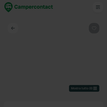
Indietro
Preferi
Mostra tutto
(
8
)