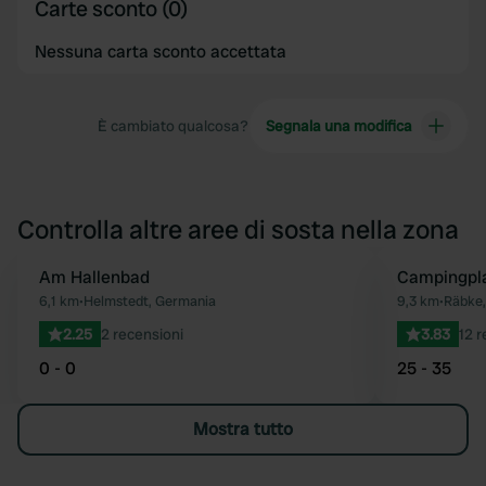
Carte sconto (0)
Nessuna carta sconto accettata
È cambiato qualcosa?
Segnala una modifica
Controlla altre aree di sosta nella zona
Am Hallenbad
Campingpl
Preferito
6,1 km
•
Helmstedt, Germania
9,3 km
•
Räbke,
2.25
2 recensioni
3.83
12 r
0 - 0
25 - 35
Mostra tutto