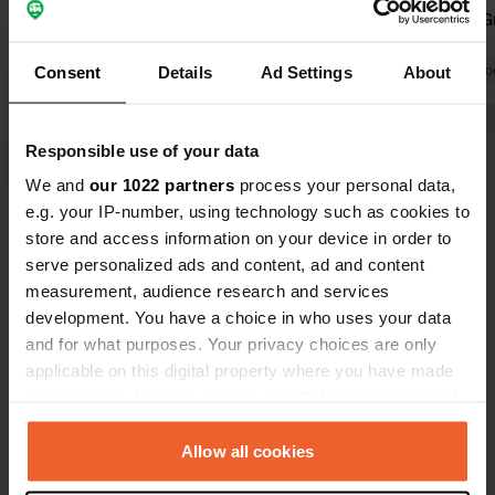
In totale otto posti, se tutti
Bel posto. G
parcheggiano longitudinalmente.
comunale.
Posto tranquillo in un villaggio
Tradotto da Go
Consent
Details
Ad Settings
About
altrimenti piuttosto noioso. Bella
vista e buone strutture per H&E. Non
Responsible use of your data
è gradita l'attività di campeggio,
Tradotto da Google
Mostra originale
quindi niente barbecue o cucina
We and
our 1022 partners
process your personal data,
all'aperto, ma c'è una panchina. Nel
e.g. your IP-number, using technology such as cookies to
Visualizza tutte le 11 recensioni
villaggio c'è anche un Lidl. Libero, un
store and access information on your device in order to
ottimo posto per chi è
serve personalized ads and content, ad and content
autosufficiente. Sulla strada per
measurement, audience research and services
Sei stato qui?
Berlino.
development. You have a choice in who uses your data
and for what purposes. Your privacy choices are only
applicable on this digital property where you have made
your choices. You can change or withdraw your consent
any time from the Cookie Declaration or by clicking on
the Privacy trigger icon.
Allow all cookies
Contatto