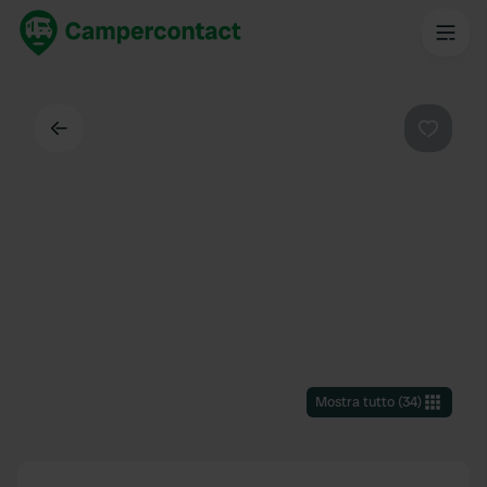
Indietro
Preferi
Mostra tutto
(
34
)