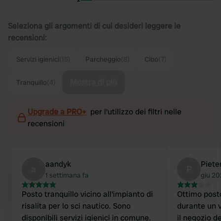
Seleziona gli argomenti di cui desideri leggere le
recensioni:
Servizi igienici
(15)
Parcheggio
(8)
Cibo
(7)
Mostra di più
Tranquillo
(4)
Upgrade a PRO+
per l'utilizzo dei filtri nelle
recensioni
aandyk
Piete
a
P
1 settimana fa
giu 2
Posto tranquillo vicino all'impianto di
Ottimo post
risalita per lo sci nautico. Sono
durante un v
disponibili servizi igienici in comune.
il negozio d