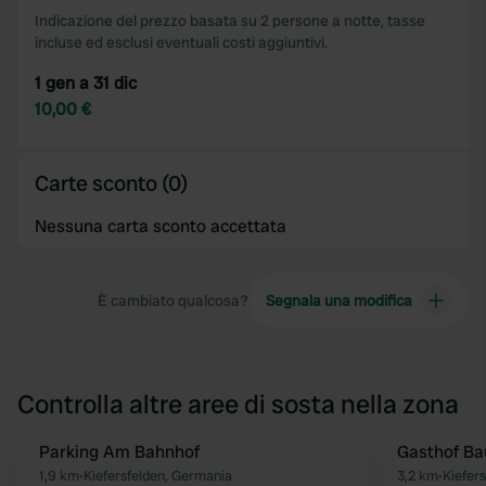
Indicazione del prezzo basata su 2 persone a notte, tasse
incluse ed esclusi eventuali costi aggiuntivi.
1 gen a 31 dic
10,00 €
Carte sconto (0)
Nessuna carta sconto accettata
È cambiato qualcosa?
Segnala una modifica
Controlla altre aree di sosta nella zona
Parking Am Bahnhof
Gasthof B
Preferito
1,9 km
•
Kiefersfelden, Germania
3,2 km
•
Kiefer