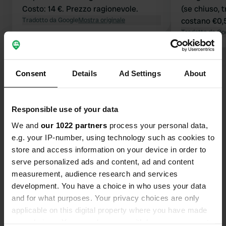
Costo: 14 €. Prezzo ragionevole.
(se chiuso, 
Tradotto da Google
Mostra originale
costano €0,
minuti di acq
Tradotto da Go
igienici si t
principale.
Visualizza tutte le 34 recensioni
Consent
Details
Ad Settings
About
Sei stato qui?
Responsible use of your data
We and
our 1022 partners
process your personal data,
e.g. your IP-number, using technology such as cookies to
store and access information on your device in order to
serve personalized ads and content, ad and content
Contatto
measurement, audience research and services
development. You have a choice in who uses your data
and for what purposes. Your privacy choices are only
Posizione
applicable on this digital property where you have made
Guggenauerweg
Copia
your choices. You can change or withdraw your consent
83088, Kiefersfelden, Germania