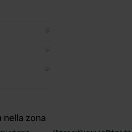
Copia
Copia
Copia
a nella zona
am Lankensee
Allgemeine Körperkultur Birkenheide