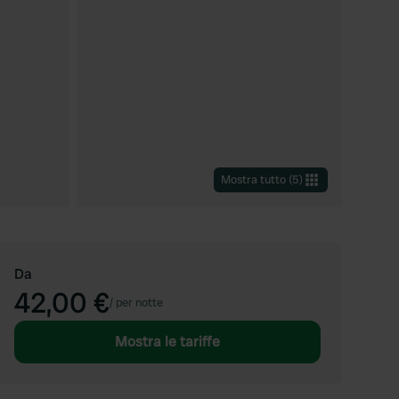
Mostra tutto
(
5
)
Da
42,00 €
/
per notte
Mostra le tariffe