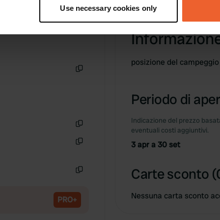
tively scanning it for specific characteristics (fingerprinting)
Use necessary cookies only
 personal data is processed and set your preferences in the
det
Informazion
e content and ads, to provide social media features and to analy
 our site with our social media, advertising and analytics partn
posizione del campeggi
 provided to them or that they’ve collected from your use of their
Copia
Periodo di aper
Indicazione del prezzo basata
eventuali costi aggiuntivi.
Copia
3 apr a 30 set
Copia
Carte sconto (
Copia
Nessuna carta sconto ac
PRO+