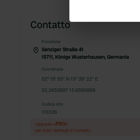
Identify your device by ac
Find out more about how your
Contatto
We use cookies to personalis
information about your use of
other information that you’ve
Posizione
Senziger Straße 41
15711, Königs Wusterhausen, Germania
Coordinate
52° 15' 55" N 13° 39' 22" E
52.2653697 13.6560869
Codice sito
110226
PRO+
Upgrade a
per tutti i dettagli di contatto