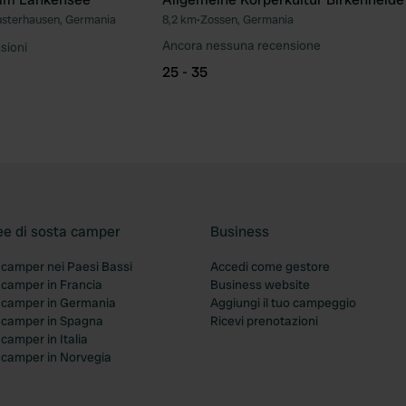
sterhausen, Germania
8,2 km
•
Zossen, Germania
Preferito
Pre
Ancora nessuna recensione
sioni
25 - 35
ee di sosta camper
Business
 camper nei Paesi Bassi
Accedi come gestore
 camper in Francia
Business website
a camper in Germania
Aggiungi il tuo campeggio
a camper in Spagna
Ricevi prenotazioni
 camper in Italia
a camper in Norvegia