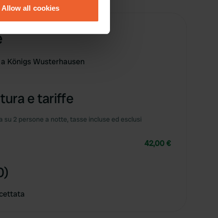
Allow all cookies
ails section
.
e
se our traffic. We also share
ers who may combine it with
o a Königs Wusterhausen
 services.
tura e tariffe
 su 2 persone a notte, tasse incluse ed esclusi
42,00 €
0)
cettata