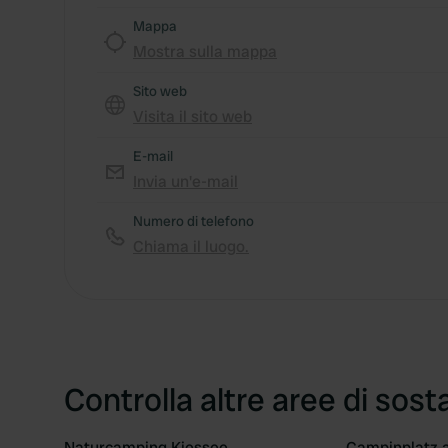
Mappa
Mostra sulla mappa
Sito web
Visita il sito web
E-mail
Invia un'e-mail
Numero di telefono
Chiama il luogo.
Controlla altre aree di sost
Naturcamping Kiessee
Campinplatz 