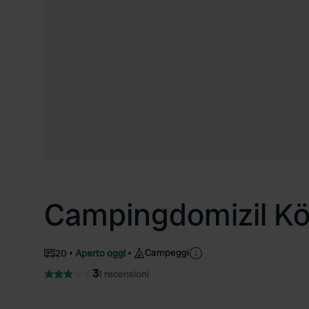
Campingdomizil Kö
Campeggi
20
Aperto oggi
3
1 recensioni