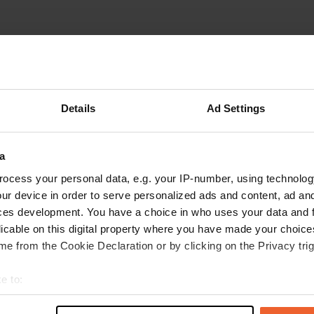
Aggiu
Details
Ad Settings
 permanenti in piccole
Siete stati
ccolo ristorante aperto nei
 qualunque cosa.
a
chi ma puliti, separati per
ocess your personal data, e.g. your IP-number, using technolog
zo medio.
ur device in order to serve personalized ads and content, ad a
ces development. You have a choice in who uses your data and 
licable on this digital property where you have made your choic
e from the Cookie Declaration or by clicking on the Privacy trig
e to:
t your geographical location which can be accurate to within sev