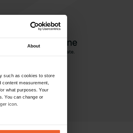
ngi una recensione
About
 qui? Dite agli altri cosa ne pensate.
y such as cookies to store
nd content measurement,
for what purposes. Your
es. You can change or
ger icon.
eral meters