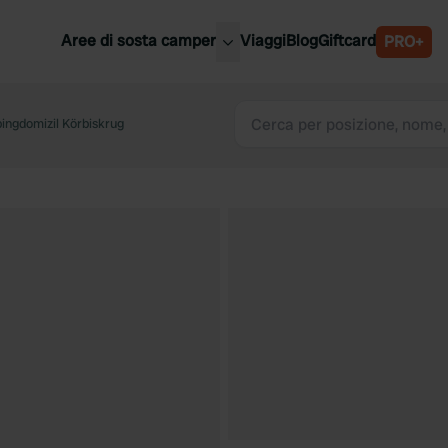
Aree di sosta camper
Viaggi
Blog
Giftcard
PRO+
ori aree di sosta camper
Belgio
ngdomizil Körbiskrug
Slovenia
a
Austria
a
Svezia
nia
Svizzera
Bassi