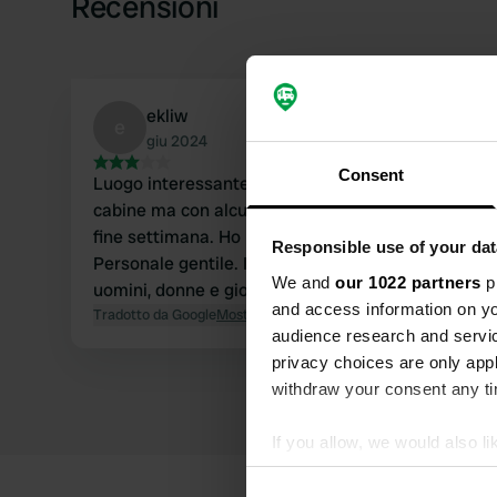
Recensioni
ekliw
e
giu 2024
Consent
Luogo interessante. Principalmente campeggiatori
cabine ma con alcuni posti turistici per camper. Pi
fine settimana. Ho pagato € 28 per una notte incl.
Responsible use of your dat
Personale gentile. I servizi igienici sono un po' vec
We and
our 1022 partners
pr
uomini, donne e giovani. Posto medio per un prez
and access information on yo
Tradotto da Google
Mostra originale
audience research and servi
privacy choices are only app
withdraw your consent any tim
If you allow, we would also lik
Collect information abou