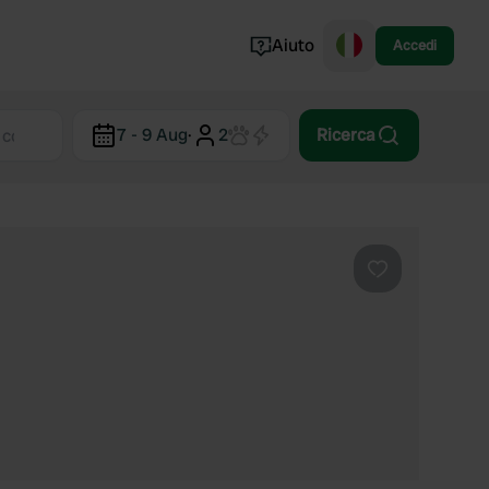
Aiuto
Accedi
Norvegia
7 - 9 Aug
·
2
Ricerca
Portogallo
Danimarca
Croazia
Mostra tutto...
Preferito