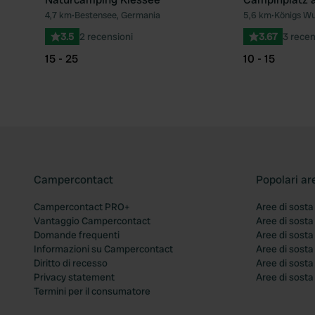
4,7 km
•
Bestensee, Germania
5,6 km
•
Königs Wu
Preferito
3.5
2 recensioni
3.67
3 recen
15 - 25
10 - 15
Campercontact
Popolari ar
Campercontact PRO+
Aree di sosta
Vantaggio Campercontact
Aree di sosta
Domande frequenti
Aree di sost
Informazioni su Campercontact
Aree di sost
Diritto di recesso
Aree di sosta
Privacy statement
Aree di sost
Termini per il consumatore