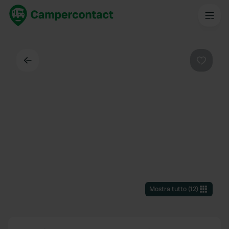
Indietro
Preferi
Mostra tutto
(
12
)