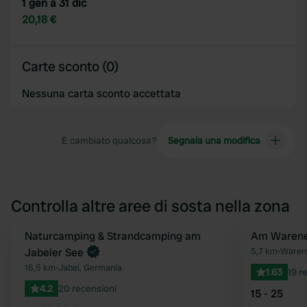
1 gen a 31 dic
20,18 €
Carte sconto (0)
Nessuna carta sconto accettata
È cambiato qualcosa?
Segnala una modifica
Controlla altre aree di sosta nella zona
Prenota ora
Naturcamping & Strandcamping am
Am Warene
Preferito
Jabeler See
5,7 km
•
Waren 
16,5 km
•
Jabel, Germania
1.63
19 r
4.2
20 recensioni
15 - 25