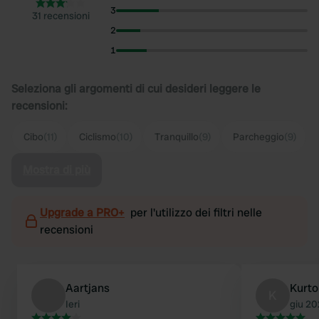
3
31 recensioni
2
1
Seleziona gli argomenti di cui desideri leggere le
recensioni:
Cibo
(11)
Ciclismo
(10)
Tranquillo
(9)
Parcheggio
(9)
Mostra di più
Upgrade a PRO+
per l'utilizzo dei filtri nelle
recensioni
Aartjans
Kurto
K
Ieri
giu 2