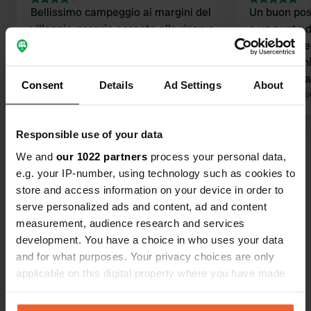
Bellissimo campeggio ai margini del
Un buon post
villaggio, proprio accanto alla riserva
e un punto di rac
naturale. Splendidi percorsi ciclabili e
un costo. Se
pedonali, e in 25 minuti si raggiunge
informazioni
la città di Waren. Qui la sera regna
valutando la 
Consent
Details
Ad Settings
About
una tranquillità meravigliosa.
Tradotto da Google
Mostra originale
implementar
Tradotto da Go
pagamento d
euro in mon
Responsible use of your data
Visualizza tutte le 31 recensioni
La tassa di
We and
our 1022 partners
process your personal data,
pagata press
e.g. your IP-number, using technology such as cookies to
sui parchegg
Sei stato qui?
store and access information on your device in order to
diritto all'ut
serve personalized ads and content, ad and content
noleggio dell
measurement, audience research and services
pagamento.
development. You have a choice in who uses your data
and for what purposes. Your privacy choices are only
applicable on this digital property where you have made
Contatto
your choices. You can change or withdraw your consent
any time from the Cookie Declaration or by clicking on