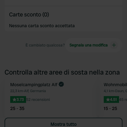
Carte sconto (0)
Nessuna carta sconto accettata
È cambiato qualcosa?
Segnala una modifica
Controlla altre aree di sosta nella zona
Moselcampingplatz Alf
Wohnmobil
Preferito
22,3 km
•
Alf, Germania
4,1 km
•
Daun, 
3.73
52 recensioni
4.51
45 r
25 - 35
15 - 25
Mostra tutto