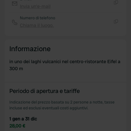
We use cookies to personalise content and ads, to
Invia un'e-mail
provide social media features and to analyse our traffic.
Copia
We also share information about your use of our site with
Numero di telefono
our social media, advertising and analytics partners who
Chiama il luogo.
Copia
may combine it with other information that you’ve
provided to them or that they’ve collected from your use
of their services.
Informazione
in uno dei laghi vulcanici nel centro-ristorante Eifel a
300 m
Periodo di apertura e tariffe
Indicazione del prezzo basata su 2 persone a notte, tasse
incluse ed esclusi eventuali costi aggiuntivi.
1 gen a 31 dic
28,00 €