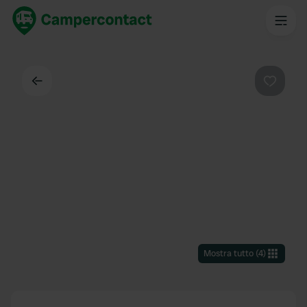
Indietro
Preferi
Mostra tutto
(
4
)