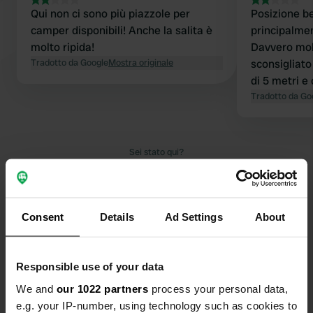
Qui non ci sono più piazzole per
Posizione be
camper disponibili! Anche la salita è
principalment
molto ripida!
Davvero molt
Tradotto da Google
Mostra originale
sconsigliato
di 5 metri e
😜
Tradotto da Go
Sei stato qui?
Consent
Details
Ad Settings
About
Contatto
Responsible use of your data
We and
our 1022 partners
process your personal data,
Posizione
e.g. your IP-number, using technology such as cookies to
Pitt-Kreuzberg-Weg 4
Copia