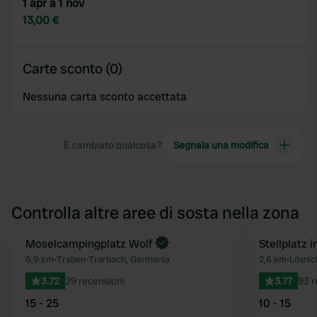
1 apr a 1 nov
13,00 €
Carte sconto (0)
Nessuna carta sconto accettata
È cambiato qualcosa?
Segnala una modifica
Controlla altre aree di sosta nella zona
Moselcampingplatz Wolf
Stellplatz 
Preferito
6,9 km
•
Traben-Trarbach, Germania
2,6 km
•
Lösnic
3.72
29 recensioni
3.77
93 r
15 - 25
10 - 15