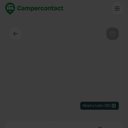
Indietro
Preferi
Mostra tutto
(
35
)