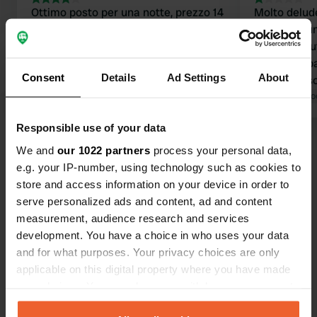
Ottimo posto per una notte, prezzo 14
Molto delud
€ inclusa l'elettricità. Urzig è una
comprare un 
cittadina molto graziosa, ricca di
cinque minu
elementi autentici. La strada dietro è
avviso sul p
Consent
Details
Ad Settings
About
rumorosa, ma lo si sa già
un rumoroso 
parcheggiando lì; di notte è
Tradotto da Google
Mostra originale
niente di in
Tradotto da Go
meravigliosamente tranquilla.
volta.
Responsible use of your data
Visualizza tutte le 64 recensioni
We and
our 1022 partners
process your personal data,
e.g. your IP-number, using technology such as cookies to
store and access information on your device in order to
Sei stato qui?
serve personalized ads and content, ad and content
measurement, audience research and services
development. You have a choice in who uses your data
and for what purposes. Your privacy choices are only
applicable on this digital property where you have made
your choices. You can change or withdraw your consent
Contatto
any time from the Cookie Declaration or by clicking on