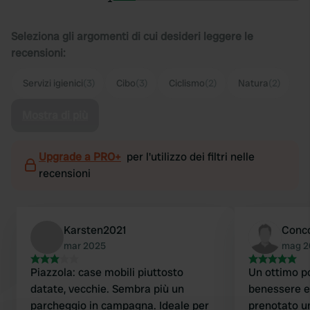
Seleziona gli argomenti di cui desideri leggere le
recensioni:
Servizi igienici
(3)
Cibo
(3)
Ciclismo
(2)
Natura
(2)
Mostra di più
Upgrade a PRO+
per l'utilizzo dei filtri nelle
recensioni
Karsten2021
Conc
mar 2025
mag 2
Piazzola: case mobili piuttosto
Un ottimo po
datate, vecchie. Sembra più un
benessere 
parcheggio in campagna. Ideale per
prenotato u