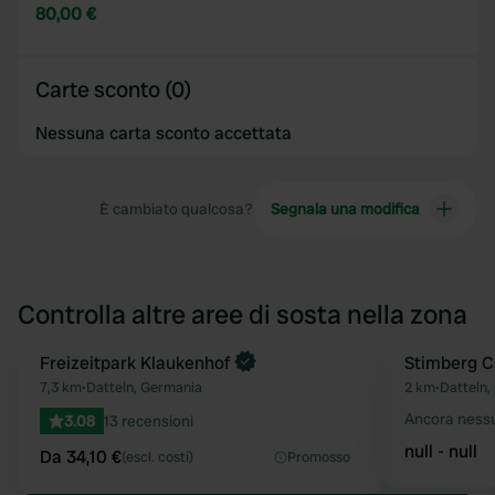
80,00 €
Carte sconto (0)
Nessuna carta sconto accettata
È cambiato qualcosa?
Segnala una modifica
Controlla altre aree di sosta nella zona
Prenota ora
Freizeitpark Klaukenhof
Stimberg 
Preferito
7,3 km
•
Datteln, Germania
2 km
•
Datteln,
Ancora ness
3.08
13 recensioni
null - null
Da 34,10 €
(escl. costi)
Promosso