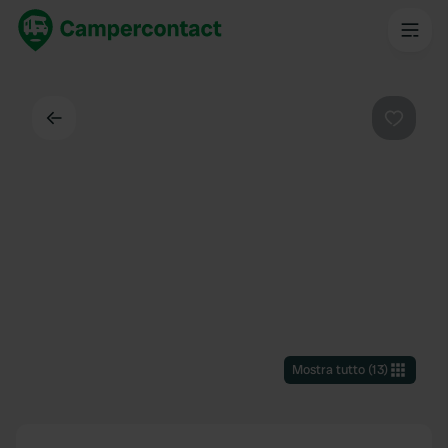
Indietro
Preferi
Mostra tutto
(
13
)