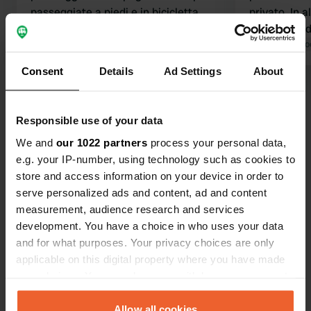
passeggiate a piedi e in bicicletta
privato. In a
attraverso l'Haard (adatto ai cani)
Nel prezzo d
Area benessere: buona, ma ce ne
Tradotto da Google
Mostra originale
ricca colazio
Tradotto da Go
sono di migliori Infusi: beh, chiunque
Chiara racc
Consent
Details
Ad Settings
About
sia stato a Sesto noterà la differenza
il benesser
Visualizza tutte le 8 recensioni
Colazione: ok, ma mi è mancato il
salmone Cena: 39€ a persona, questo
Responsible use of your data
buffet è una delizia. Abbiamo 11 corsi
Sei stato qui?
We and
our 1022 partners
process your personal data,
Fatto! 2 notti: 276€, più 78€ 1x buffet
e.g. your IP-number, using technology such as cookies to
e più bevande
store and access information on your device in order to
serve personalized ads and content, ad and content
measurement, audience research and services
development. You have a choice in who uses your data
Contatto
and for what purposes. Your privacy choices are only
applicable on this digital property where you have made
Posizione
your choices. You can change or withdraw your consent
Redder Straße 421
any time from the Cookie Declaration or by clicking on
Copia
45711, Datteln, Germania
the Privacy trigger icon.
Allow all cookies