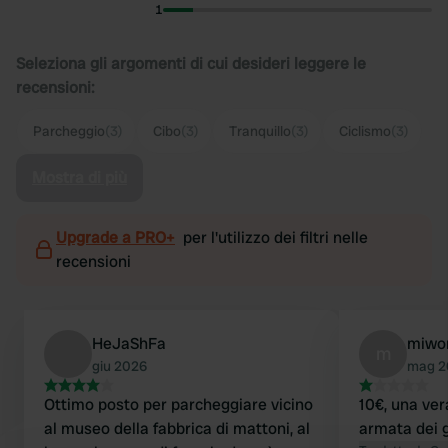
1
Seleziona gli argomenti di cui desideri leggere le
recensioni:
Parcheggio
(3)
Cibo
(3)
Tranquillo
(3)
Ciclismo
(3)
Mostra di più
Upgrade a PRO+
per l'utilizzo dei filtri nelle
recensioni
HeJaShFa
miwo
m
giu 2026
mag 2
Ottimo posto per parcheggiare vicino
10€, una ver
al museo della fabbrica di mattoni, al
armata dei g