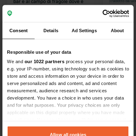
bar e al campo di fragole dove è
Tradotto da Go
possibile raccoglierle da soli (maggio
e giugno). Servizi igienici e cestino dei
rifiuti ora costano 10,00 €, ma non ho
Tradotto da Google
Mostra originale
visto nessuno pagare.
Consent
Details
Ad Settings
About
Visualizza tutte le 9 recensioni
Responsible use of your data
We and
our 1022 partners
process your personal data,
Sei stato qui?
e.g. your IP-number, using technology such as cookies to
store and access information on your device in order to
serve personalized ads and content, ad and content
measurement, audience research and services
development. You have a choice in who uses your data
and for what purposes. Your privacy choices are only
Contatto
applicable on this digital property where you have made
your choices. You can change or withdraw your consent
Posizione
any time from the Cookie Declaration or by clicking on
An den Steegen
Copia
the Privacy trigger icon.
Allow all cookies