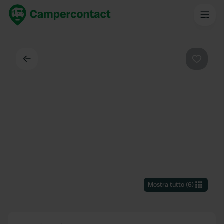
Indietro
Preferi
Mostra tutto
(
6
)