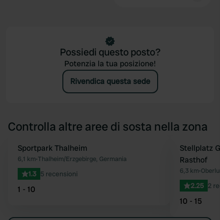
Possiedi questo posto?
Potenzia la tua posizione!
Rivendica questa sede
Controlla altre aree di sosta nella zona
Sportpark Thalheim
Stellplatz
Preferito
6,1 km
•
Thalheim/Erzgebirge, Germania
Rasthof
6,3 km
•
Oberlu
1.3
5 recensioni
2.25
2 re
1 - 10
10 - 15