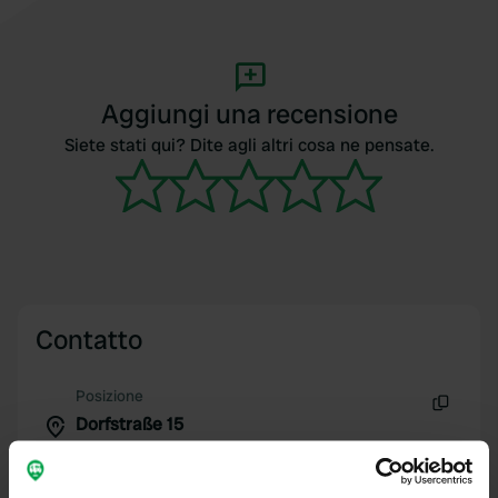
Aggiungi una recensione
Siete stati qui? Dite agli altri cosa ne pensate.
Contatto
Posizione
Dorfstraße 15
Copia
02788, Zittau, Germania
Coordinate