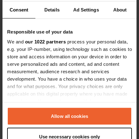
50° 55' 17" N 14° 51' 56" E
Consent
Details
Ad Settings
About
Copia
50.9212557 14.8654869
Copia
Responsible use of your data
Codice sito
110819
We and
our 1022 partners
process your personal data,
Copia
e.g. your IP-number, using technology such as cookies to
PRO+
Upgrade a
PRO+
store and access information on your device in order to
per tutti i dettagli di contatto
serve personalized ads and content, ad and content
measurement, audience research and services
Mappa
development. You have a choice in who uses your data
Mostra sulla mappa
and for what purposes. Your privacy choices are only
applicable on this digital property where you have made
Sito web
your choices. You can change or withdraw your consent
Visita il sito web
Copia
any time from the Cookie Declaration or by clicking on
the Privacy trigger icon.
Allow all cookies
Numero di telefono
Chiama il luogo.
Copia
If you allow, we would also like to:
Use necessary cookies only