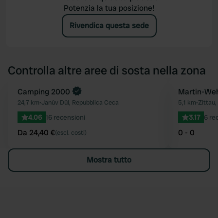
Potenzia la tua posizione!
Rivendica questa sede
Controlla altre aree di sosta nella zona
Prenota ora
Camping 2000
Martin-Weh
Preferito
24,7 km
•
Janův Důl, Repubblica Ceca
5,1 km
•
Zittau
4.06
16 recensioni
3.17
6 re
Da 24,40 €
0 - 0
(escl. costi)
Mostra tutto