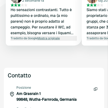
2 settimane fa
lug 2
Ho sensazioni contrastanti. Tutto è
Siamo stati 
pulitissimo e ordinato, ma (a mio
proprietario
parere) non è proprio adatto al
gruppi, che 
campeggio. Per svuotare il WC, ad
stanza per 
esempio, bisogna versare i liquami
assaporare l
direttamente nell'impianto di
Tradotto da Google
Mostra originale
"questo è il
Tradotto da Go
depurazione. Le acque grigie possono
soggiornato 
essere smaltite solo con un tubo o un
secchio. Le piazzole sono molto
ripide, quindi servono almeno due
blocchi per stare in piedi in piano. Il
punto a favore: la natura qui è di una
Contatto
bellezza mozzafiato! Ci sono bei
percorsi per passeggiate e gite in
Posizione
bicicletta. Con qualche piccolo
Am Grasrain 1
Copia
accorgimento, sarebbe un ottimo
99848, Wutha-Farnroda, Germania
posto.