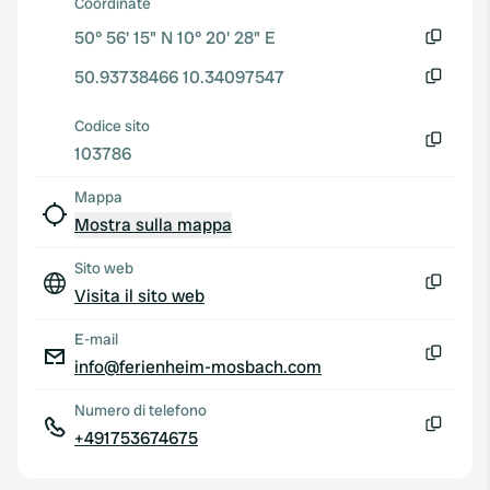
Coordinate
50° 56' 15" N 10° 20' 28" E
Copia
50.93738466 10.34097547
Copia
Codice sito
103786
Copia
Mappa
Mostra sulla mappa
Sito web
Visita il sito web
Copia
E-mail
info@ferienheim-mosbach.com
Copia
Numero di telefono
+491753674675
Copia