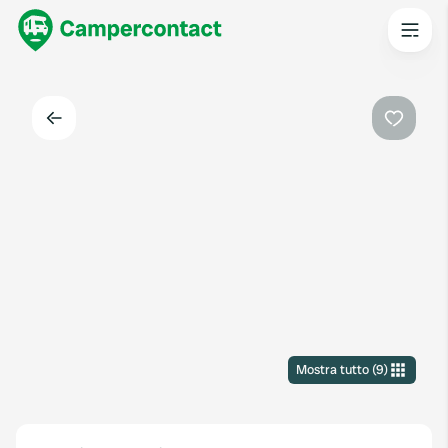
Indietro
Preferi
Mostra tutto
(
9
)