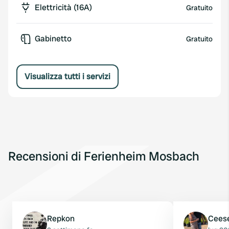
Elettricità (16A)
Gratuito
Gabinetto
Gratuito
Visualizza tutti i servizi
Recensioni di Ferienheim Mosbach
Repkon
Ceese