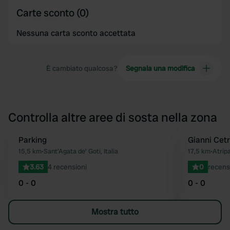
Carte sconto (0)
Nessuna carta sconto accettata
È cambiato qualcosa?
Segnala una modifica
Controlla altre aree di sosta nella zona
Parking
Gianni Cetr
Preferito
15,5 km
•
Sant'Agata de' Goti, Italia
17,5 km
•
Atripa
3.63
4 recensioni
0
recens
0 - 0
0 - 0
Mostra tutto