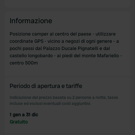
provide social media features and to analyse our traffic.
We also share information about your use of our site with
Informazione
our social media, advertising and analytics partners who
may combine it with other information that you’ve
Posizione camper al centro del paese - utilizzare
provided to them or that they’ve collected from your use
coordinate GPS - vicino a negozi di ogni genere - a
of their services.
pochi passi dal Palazzo Ducale Pignatelli e dal
castello longobardo - ai piedi del monte Mafariello -
centro 500m
Periodo di apertura e tariffe
Indicazione del prezzo basata su 2 persone a notte, tasse
incluse ed esclusi eventuali costi aggiuntivi.
1 gen a 31 dic
Gratuito