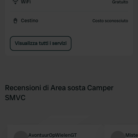
WiFi
Gratuito
Cestino
Costo sconosciuto
Visualizza tutti i servizi
Recensioni di Area sosta Camper
SMVC
AvontuurOpWielenGT
Miste