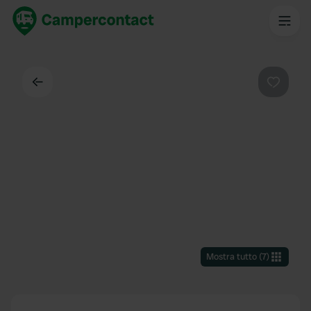
Indietro
Preferi
Mostra tutto
(
7
)