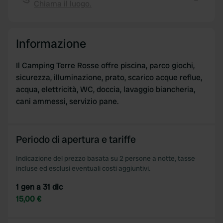
Chiama il luogo.
provide social media features and to analyse our traffic.
Copia
We also share information about your use of our site with
our social media, advertising and analytics partners who
Informazione
may combine it with other information that you’ve
provided to them or that they’ve collected from your use
Il Camping Terre Rosse offre piscina, parco giochi,
of their services.
sicurezza, illuminazione, prato, scarico acque reflue,
acqua, elettricità, WC, doccia, lavaggio biancheria,
cani ammessi, servizio pane.
Periodo di apertura e tariffe
Indicazione del prezzo basata su 2 persone a notte, tasse
incluse ed esclusi eventuali costi aggiuntivi.
1 gen a 31 dic
15,00 €