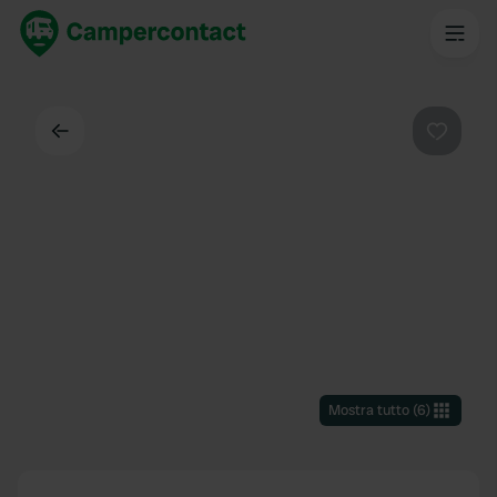
Indietro
Preferi
Mostra tutto
(
6
)