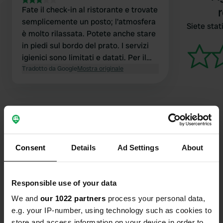
Fate il check-in al ristorante e trovate
semplicemente un posto; l'atmosfera
Siete stati
è molto rilassata. Potete anche stare
in piedi sul bordo del prato. I servizi
igienici sono limitati e datati. Per il
resto, un ottimo posto con un
Tradotto da Google
Mostra originale
ristorante accogliente.
Contatto
Consent
Details
Ad Settings
About
Posizione
Località Mànie 40
Responsible use of your data
Copia
17024, Finale Ligure, Italia
We and
our 1022 partners
process your personal data,
e.g. your IP-number, using technology such as cookies to
Coordinate
store and access information on your device in order to