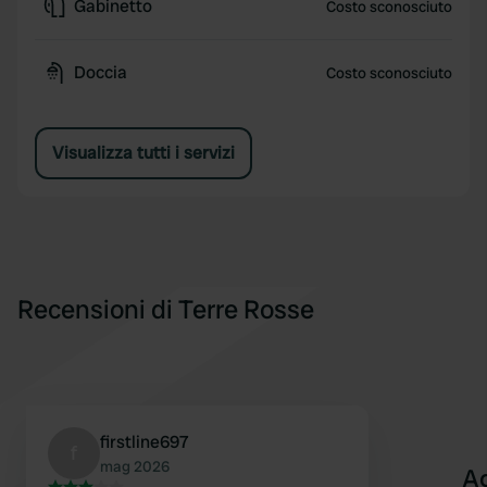
Gabinetto
Costo sconosciuto
Doccia
Costo sconosciuto
Visualizza tutti i servizi
Recensioni di Terre Rosse
firstline697
f
mag 2026
A