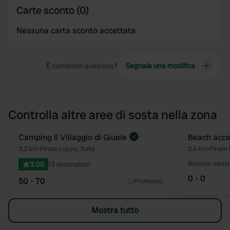
Carte sconto (0)
Nessuna carta sconto accettata
È cambiato qualcosa?
Segnala una modifica
Controlla altre aree di sosta nella zona
Prenota ora
Camping Il Villaggio di Giuele
Beach acce
Preferito
3,2 km
•
Finale Ligure, Italia
2,4 km
•
Finale 
Ancora ness
3.08
13 recensioni
0 - 0
50 - 70
Promosso
Mostra tutto