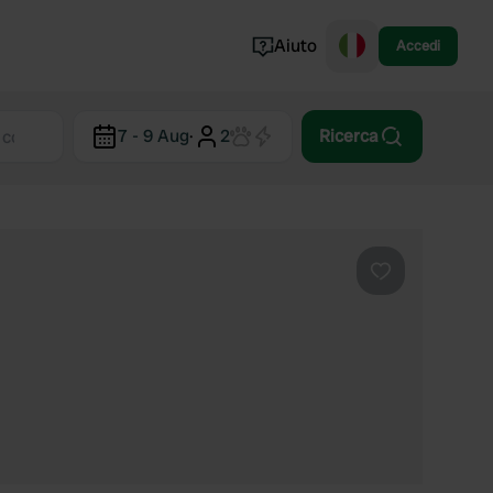
Aiuto
Accedi
Norvegia
7 - 9 Aug
·
2
Ricerca
Portogallo
Danimarca
Croazia
Mostra tutto...
Preferito