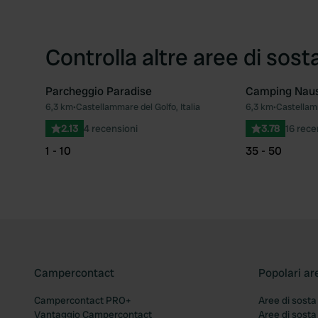
Controlla altre aree di sost
Parcheggio Paradise
Camping Naus
6,3 km
•
Castellammare del Golfo, Italia
6,3 km
•
Castellamm
Preferito
2.13
4 recensioni
3.78
16 rece
1 - 10
35 - 50
Campercontact
Popolari ar
Campercontact PRO+
Aree di sosta
Vantaggio Campercontact
Aree di sosta