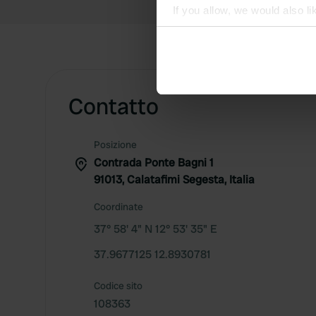
If you allow, we would also lik
Collect information abou
Identify your device by ac
Find out more about how your
Contatto
We use cookies to personalis
information about your use of
other information that you’ve
Posizione
Contrada Ponte Bagni 1
91013, Calatafimi Segesta, Italia
Coordinate
37° 58' 4" N 12° 53' 35" E
37.9677125 12.8930781
Codice sito
108363