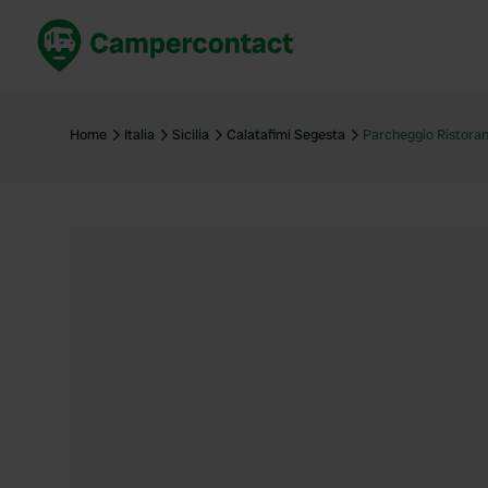
Prenota ora
Migli
Italia
Italia
Home
Italia
Sicilia
Calatafimi Segesta
Parcheggio Ristoran
Spagna
Spagn
Francia
Franci
Germania
Germa
Prenotazione sicura (EN)
Paesi 
Mostra tutto...