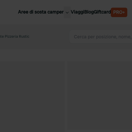
Aree di sosta camper
Viaggi
Blog
Giftcard
PRO+
ori aree di sosta camper
Belgio
te Pizzeria Rustic
Slovenia
a
Austria
a
Svezia
nia
Svizzera
Bassi