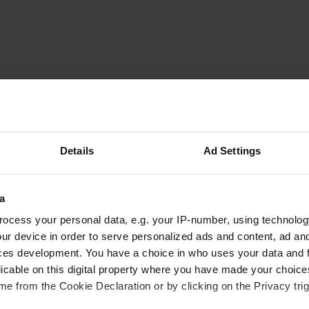
gube
g
mar 2024
Un parcheggio per visitare le Terme Segestane
Details
Ad Settings
nella natura o come un bellissimo bagno, con
tante bellissime piscine piastrellate. Nessun V/E
e non tranquillo vicino/sotto l'autostrada. Ma le
a
terme ripagano e la pizzeria è proprio lì
ocess your personal data, e.g. your IP-number, using technolog
accanto.
leggi di più
ur device in order to serve personalized ads and content, ad a
Tradotto da Google
Mostra originale
ces development. You have a choice in who uses your data and 
licable on this digital property where you have made your choic
e from the Cookie Declaration or by clicking on the Privacy trig