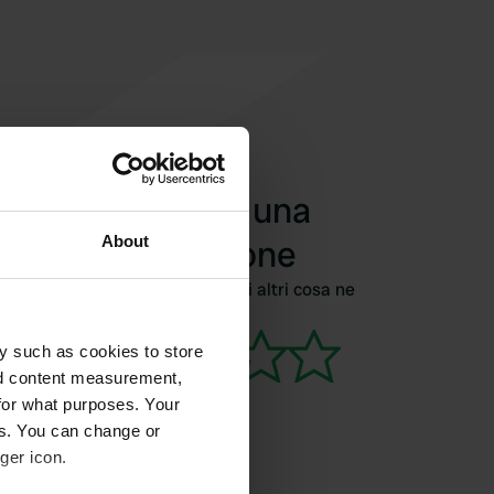
Aggiungi una
recensione
About
Siete stati qui? Dite agli altri cosa ne
pensate.
y such as cookies to store
nd content measurement,
for what purposes. Your
es. You can change or
ger icon.