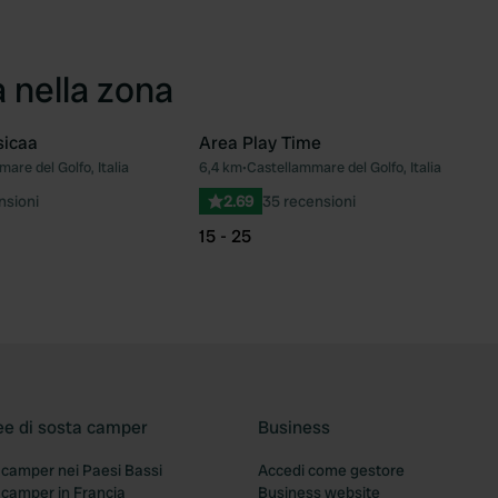
a nella zona
icaa
Area Play Time
are del Golfo, Italia
6,4 km
•
Castellammare del Golfo, Italia
Preferito
Pre
nsioni
2.69
35 recensioni
15 - 25
ee di sosta camper
Business
 camper nei Paesi Bassi
Accedi come gestore
 camper in Francia
Business website