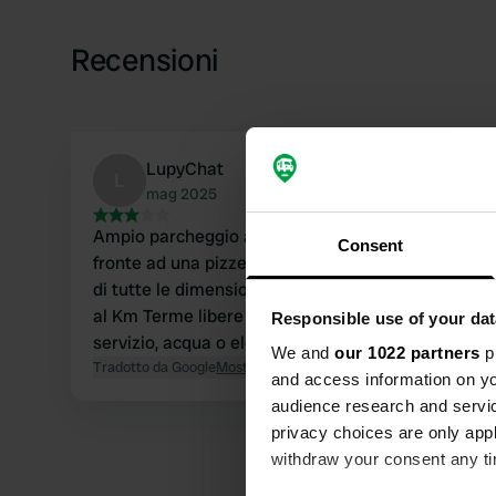
Recensioni
LupyChat
L
mag 2025
Ampio parcheggio abbastanza pianeggiante di
Consent
fronte ad una pizzeria Possibile per 5 o 6 veicoli
di tutte le dimensioni Terme che pagano meno
al Km Terme libere su sentiero roccioso Nessun
Responsible use of your dat
servizio, acqua o elettricità
We and
our 1022 partners
pr
Tradotto da Google
Mostra originale
and access information on yo
audience research and servi
privacy choices are only app
withdraw your consent any tim