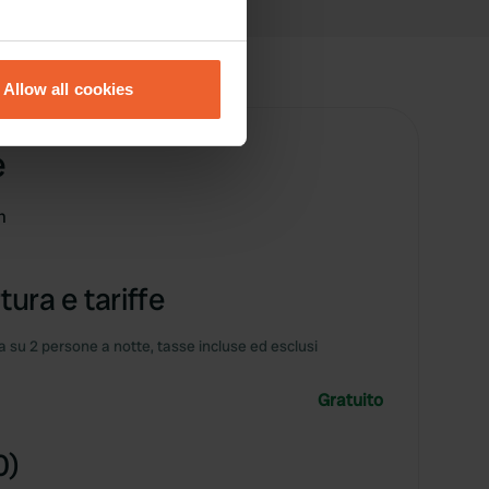
eral meters
Allow all cookies
ails section
.
e
se our traffic. We also share
ers who may combine it with
 services.
m
tura e tariffe
 su 2 persone a notte, tasse incluse ed esclusi
Gratuito
0)