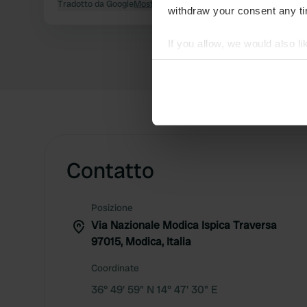
Tradotto da Google
Mostra originale
withdraw your consent any tim
If you allow, we would also lik
Collect information abou
Identify your device by ac
Find out more about how your
We use cookies to personalis
information about your use of
Contatto
other information that you’ve
Posizione
Via Nazionale Modica Ispica Traversa
97015, Modica, Italia
Coordinate
36° 49' 59" N 14° 47' 30" E