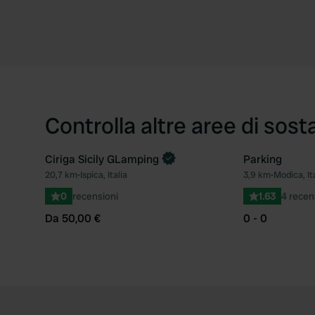
Controlla altre aree di sost
Ciriga Sicily GLamping
Parking
Prenota ora
20,7 km
•
Ispica, Italia
3,9 km
•
Modica, It
Preferito
0
recensioni
1.63
4 recen
Da 50,00 €
0 - 0