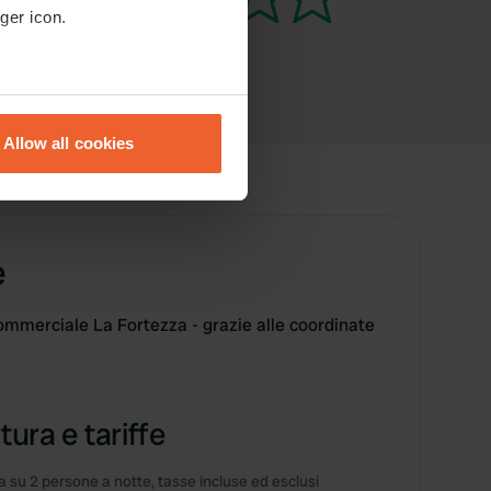
ger icon.
eral meters
Allow all cookies
ails section
.
se our traffic. We also share
ers who may combine it with
e
 services.
mmerciale La Fortezza - grazie alle coordinate
tura e tariffe
 su 2 persone a notte, tasse incluse ed esclusi