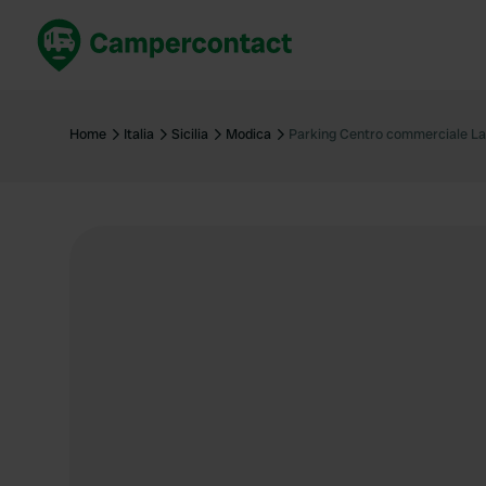
Prenota ora
Migli
Italia
Italia
Home
Italia
Sicilia
Modica
Parking Centro commerciale La
Spagna
Spagn
Francia
Franci
Germania
Germa
Prenotazione sicura (EN)
Paesi 
Mostra tutto...