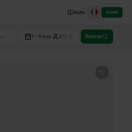
Aiuto
Accedi
Norvegia
7 - 9 Aug
·
2
Ricerca
Portogallo
Danimarca
Croazia
Mostra tutto...
Preferito