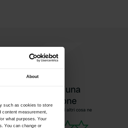
About
Aggiungi una
recensione
y such as cookies to store
Siete stati qui? Dite agli altri cosa ne
nd content measurement,
pensate.
for what purposes. Your
es. You can change or