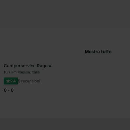
Mostra tutto
Camperservice Ragusa
10,7 km
•
Ragusa, Italia
ferito
Preferito
2.4
5 recensioni
0 - 0