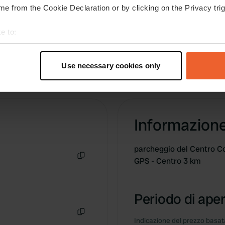
e from the Cookie Declaration or by clicking on the Privacy trig
e to:
t your geographical location which can be accurate to within sev
tively scanning it for specific characteristics (fingerprinting)
Use necessary cookies only
 personal data is processed and set your preferences in the
det
e content and ads, to provide social media features and to analy
 our site with our social media, advertising and analytics partn
Informazion
 provided to them or that they’ve collected from your use of their
parcheggio del Centro Co
GPS - Centro 3 km
Copia
Periodo di aper
Indicazione del prezzo basata
Copia