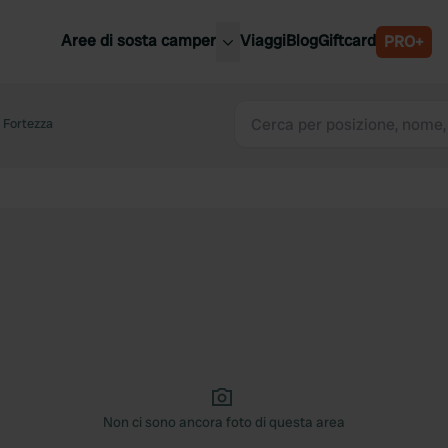
Aree di sosta camper
Viaggi
Blog
Giftcard
PRO+
ori aree di sosta camper
Belgio
 Fortezza
Slovenia
a
Austria
a
Svezia
nia
Svizzera
Bassi
Non ci sono ancora foto di questa area