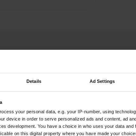
Details
Ad Settings
peetersroger@hotmail.com
p
giu 2021
Questo è un grande parcheggio al dettaglio
a
senza ombra?
ocess your personal data, e.g. your IP-number, using technolog
Tradotto da Google
Mostra originale
ur device in order to serve personalized ads and content, ad a
ces development. You have a choice in who uses your data and 
licable on this digital property where you have made your choic