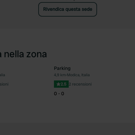
Rivendica questa sede
a nella zona
Parking
alia
4,9 km
•
Modica, Italia
Preferito
Pre
sioni
2.5
2 recensioni
0 - 0