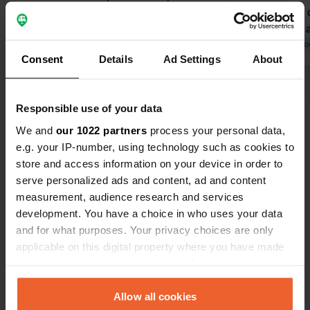
partecipare a una degustazione e c'è
produzione de
un piccolo negozio. Noi abbiamo
assicurano a
comprato delle bottiglie di olio d'oliva
Tradotto da Google
Mostra originale
Naturalment
Tradotto da Go
Consent
Details
Ad Settings
About
lì. Sempre un'ottima idea regalo. Il
qualcosa, vi
soggiorno è gratuito, senza alcun
Google Trans
Visualizza tutte le 18 recensioni
obbligo di acquisto.
comunica con
Responsible use of your data
fa tutto co
We and
our 1022 partners
process your personal data,
Sei stato qui?
e.g. your IP-number, using technology such as cookies to
store and access information on your device in order to
serve personalized ads and content, ad and content
measurement, audience research and services
development. You have a choice in who uses your data
and for what purposes. Your privacy choices are only
Contatto
applicable on this digital property where you have made
your choices. You can change or withdraw your consent
Posizione
any time from the Cookie Declaration or by clicking on
Via Camesena 1
Copia
the Privacy trigger icon.
Allow all cookies
06042, Campello sul Clitunno, Italia