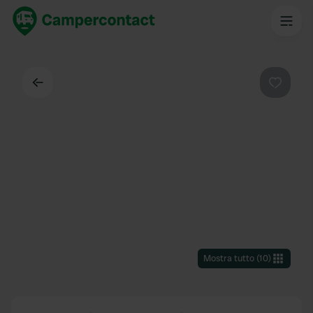
Indietro
Preferi
Mostra tutto
(
10
)