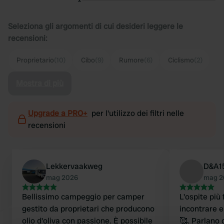
Seleziona gli argomenti di cui desideri leggere le
recensioni:
Proprietario
(10)
Cibo
(9)
Rumore
(6)
Ciclismo
(2)
Mostra di più
Upgrade a PRO+
per l'utilizzo dei filtri nelle
recensioni
Lekkervaakweg
D&A1
mag 2026
mag 2
Bellissimo campeggio per camper
L'ospite più
gestito da proprietari che producono
incontrare e
olio d'oliva con passione. È possibile
🥰. Parlano 