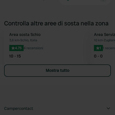
Controlla altre aree di sosta nella zona
Area sosta Schio
Area Serviz
Preferito
3,6 km
•
Schio, Italia
10 km
•
Zugliano
4.75
4 recensioni
1
1 recen
10 - 15
0 - 0
Mostra tutto
Campercontact