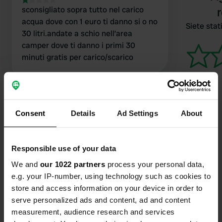
sconsigliato sopra tutto nel carico
acqua dove con 1 euro ti danno si o no
Siete stati
30 litri.andate a schio nell’area
camper dove ti danno i primi 30
minuti gratis per carico/scarico
Consent
Details
Ad Settings
About
Contatto
Responsible use of your data
Posizione
We and
our 1022 partners
process your personal data,
Via dell'Olmo 12
Copia
e.g. your IP-number, using technology such as cookies to
36014, Santorso, Italia
store and access information on your device in order to
serve personalized ads and content, ad and content
Coordinate
measurement, audience research and services
45° 43' 45" N 11° 23' 16" E