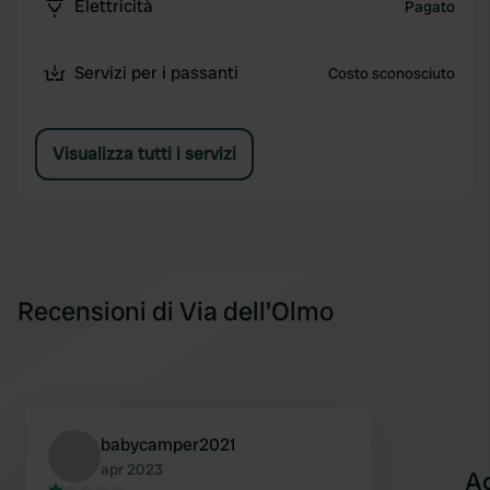
Elettricità
Pagato
Servizi per i passanti
Costo sconosciuto
Visualizza tutti i servizi
Recensioni di Via dell'Olmo
babycamper2021
apr 2023
A