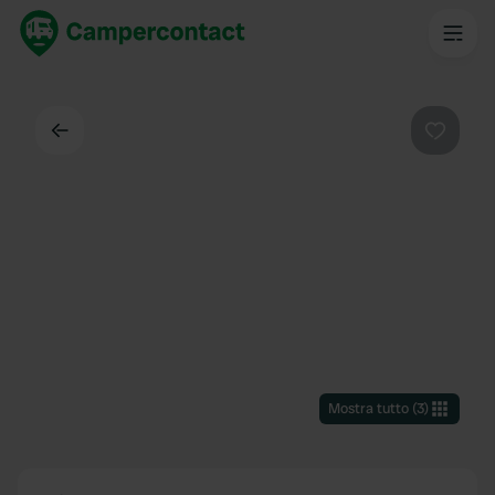
Indietro
Preferi
Mostra tutto
(
3
)