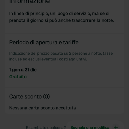
Informazione
may combine it with other information that you’ve
provided to them or that they’ve collected from your use
In linea di principio, un luogo di servizio, ma se si
of their services.
prenota il giorno si può anche trascorrere la notte.
Periodo di apertura e tariffe
Indicazione del prezzo basata su 2 persone a notte, tasse
incluse ed esclusi eventuali costi aggiuntivi.
1 gen a 31 dic
Gratuito
Carte sconto (0)
Nessuna carta sconto accettata
È cambiato qualcosa?
Segnala una modifica