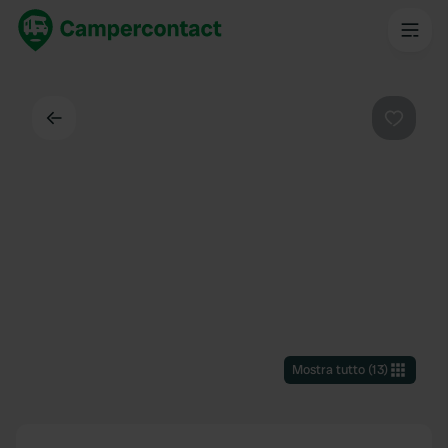
Indietro
Preferi
Mostra tutto
(
13
)