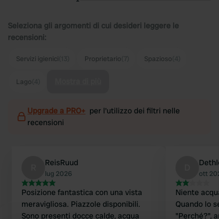
Seleziona gli argomenti di cui desideri leggere le
recensioni:
Servizi igienici
(13)
Proprietario
(7)
Spazioso
(4)
Mostra di più
Lago
(4)
Upgrade a PRO+
per l'utilizzo dei filtri nelle
recensioni
ReisRuud
Dethl
R
D
lug 2026
ott 20
Posizione fantastica con una vista
Niente acqua
meravigliosa. Piazzole disponibili.
Quando lo se
Sono presenti docce calde, acqua
"Perché?", a