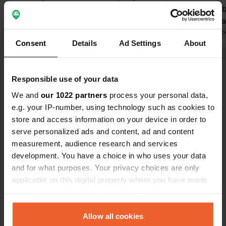
potabile, sistema di smaltimento
doverlo stab
delle acque grigie, svuotamento del
scortesi qu
WC ed elettricità. Vengono fornite
Tradotto da Google
Mostra originale
Tradotto da Go
Consent
Details
Ad Settings
About
molte informazioni sulla regione. Vale
il prezzo, assolutamente da provare.
Visualizza tutte le 26 recensioni
Responsible use of your data
We and
our 1022 partners
process your personal data,
Sei stato qui?
e.g. your IP-number, using technology such as cookies to
store and access information on your device in order to
serve personalized ads and content, ad and content
measurement, audience research and services
development. You have a choice in who uses your data
and for what purposes. Your privacy choices are only
Contatto
applicable on this digital property where you have made
your choices. You can change or withdraw your consent
Posizione
any time from the Cookie Declaration or by clicking on
razvrsje bb
Copia
the Privacy trigger icon.
Allow all cookies
84220, Razvršje, Montenegro