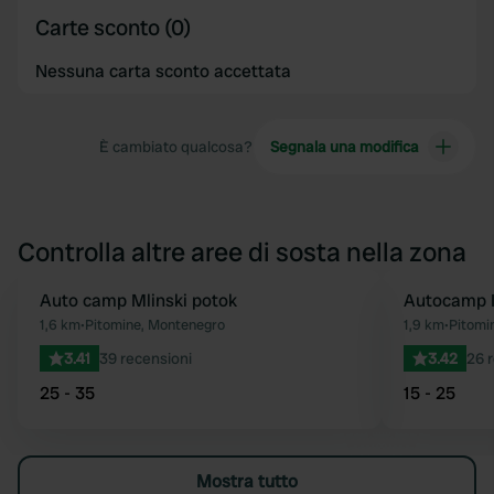
Carte sconto (0)
Nessuna carta sconto accettata
È cambiato qualcosa?
Segnala una modifica
Controlla altre aree di sosta nella zona
Auto camp Mlinski potok
Autocamp 
Preferito
1,6 km
•
Pitomine, Montenegro
1,9 km
•
Pitomi
3.41
39 recensioni
3.42
26 
25 - 35
15 - 25
Mostra tutto