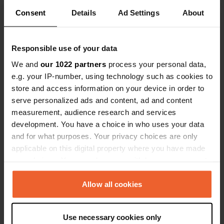
Consent
Details
Ad Settings
About
Visualizza tutte le 35 recensioni
Responsible use of your data
We and
our 1022 partners
process your personal data,
Sei stato qui?
e.g. your IP-number, using technology such as cookies to
store and access information on your device in order to
serve personalized ads and content, ad and content
measurement, audience research and services
development. You have a choice in who uses your data
and for what purposes. Your privacy choices are only
Contatto
applicable on this digital property where you have made
your choices. You can change or withdraw your consent
any time from the Cookie Declaration or by clicking on
Posizione
the Privacy trigger icon.
Allow all cookies
Flostrandveien 687
Copia
8725, Rana, Norvegia
If you allow, we would also like to:
Coordinate
Use necessary cookies only
Collect information about your geographical location