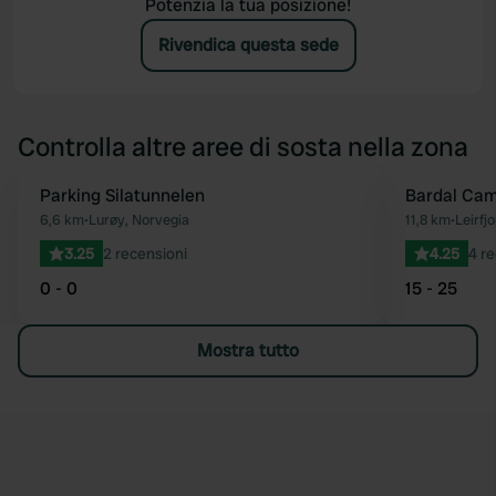
Potenzia la tua posizione!
Rivendica questa sede
Controlla altre aree di sosta nella zona
Parking Silatunnelen
Bardal Ca
Preferito
6,6 km
•
Lurøy, Norvegia
11,8 km
•
Leirfj
3.25
2 recensioni
4.25
4 re
0 - 0
15 - 25
Mostra tutto