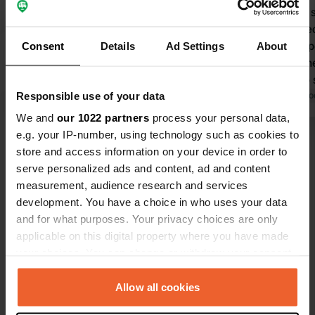
Parcheggio accettabile per una notte:
Va bene, ci 
funzionale, su asfalto, con vista sul
abbiamo deci
fiordo. Non avevamo 200 NOK:
mattina dop
Consent
Details
Ad Settings
About
abbiamo messo 20 euro nella busta.
troppo vicin
Bagni e docce puliti, in un accogliente
pochissimo 
Responsible use of your data
edificio del porto. Doccia automatica:
Tradotto da Google
Mostra originale
sosta scomoda
Tradotto da Go
10 NOK per 3 minuti (davvero brevi?).
molto intens
We and
our 1022 partners
process your personal data,
rende diffic
e.g. your IP-number, using technology such as cookies to
Visualizza tutte le 39 recensioni
svantaggio è
store and access information on your device in order to
in contanti,
serve personalized ads and content, ad and content
measurement, audience research and services
Sei stato qui?
development. You have a choice in who uses your data
and for what purposes. Your privacy choices are only
applicable on this digital property where you have made
your choices. You can change or withdraw your consent
any time from the Cookie Declaration or by clicking on
the Privacy trigger icon.
Allow all cookies
Contatto