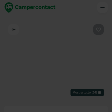
Indietro
Preferi
Mostra tutto
(
34
)