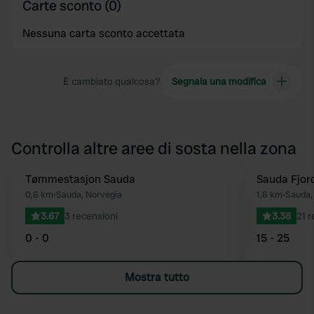
Carte sconto (0)
Nessuna carta sconto accettata
È cambiato qualcosa?
Segnala una modifica
Controlla altre aree di sosta nella zona
Tømmestasjon Sauda
Sauda Fjor
Preferito
0,6 km
•
Sauda, Norvegia
1,6 km
•
Sauda,
3.67
3 recensioni
3.38
21 r
0 - 0
15 - 25
Mostra tutto