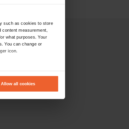
y such as cookies to store
nd content measurement,
for what purposes. Your
es. You can change or
ger icon.
eral meters
Allow all cookies
ails section
.
se our traffic. We also share
ers who may combine it with
 services.