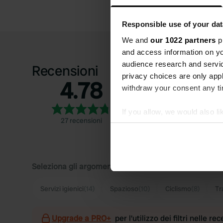
Responsible use of your dat
We and
our 1022 partners
pr
and access information on yo
audience research and servi
Recensioni
privacy choices are only app
4.78
5
withdraw your consent any tim
4
If you allow, we would also lik
3
27 recensioni
Collect information abou
2
Identify your device by ac
1
Find out more about how your
Seleziona gli argomenti di cui desideri leggere le rec
We use cookies to personalis
information about your use of
Servizi igienici
(14)
Spazioso
(10)
Ciclismo
(8)
Tr
other information that you’ve
Upgrade a PRO+
per l'utilizzo dei filtri nelle re