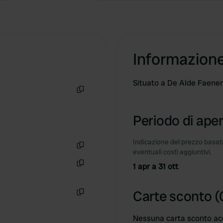
Informazion
Situato a De Alde Faenen
Copia
Periodo di aper
Indicazione del prezzo basata
eventuali costi aggiuntivi.
Copia
1 apr a 31 ott
Copia
Carte sconto (
Copia
Nessuna carta sconto ac