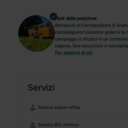
Host della posizione
Benvenuti al Camperplaats It Griene
campeggiatori possono godersi la nat
campeggio è situato in un contesto 
regione, fare escursioni in biciclett
andare alla ricerca di innumerevoli 
Per saperne di più
soggiorniate per una notte o un po' 
rilassarvi e godervi la vita all'aria 
Curiosi e volete prenotare? Inviateci
reserveringsaanvraag@itgrienenest.n
Servizi
sito web www.itgrienenest.nl per la 
Scarico acque reflue
Scarico WC chimico