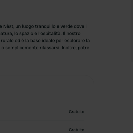
 Nêst, un luogo tranquillo e verde dove i
ura, lo spazio e l'ospitalità. Il nostro
rurale ed è la base ideale per esplorare la
a o semplicemente rilassarsi. Inoltre, potrete
tesori nella zona con il geocaching. Che
di più, siete i benvenuti a It Griene Nêst per
aperta. 🌿🚐
 un'e-mail all'indirizzo
l o venite a trovarci. Consultate il nostro
disponibilità attuale.
Gratuito
Gratuito