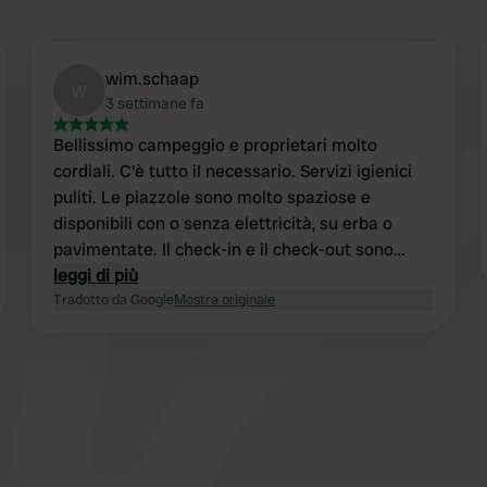
wim.schaap
w
3 settimane fa
Bellissimo campeggio e proprietari molto
cordiali. C'è tutto il necessario. Servizi igienici
puliti. Le piazzole sono molto spaziose e
disponibili con o senza elettricità, su erba o
pavimentate. Il check-in e il check-out sono
molto semplici. Circondato dal verde, con un
leggi di più
bellissimo e ampio giardino dove è possibile
Tradotto da Google
Mostra originale
raccogliere mirtilli, tra le altre cose. C'è poca
ombra fino alle 16:00 circa. Dopo quell'ora,
l'ombra è fornita dagli alberi su un lato del
campeggio. Burgum è raggiungibile in circa 15
minuti di bicicletta e offre negozi e ristoranti di
ogni genere.