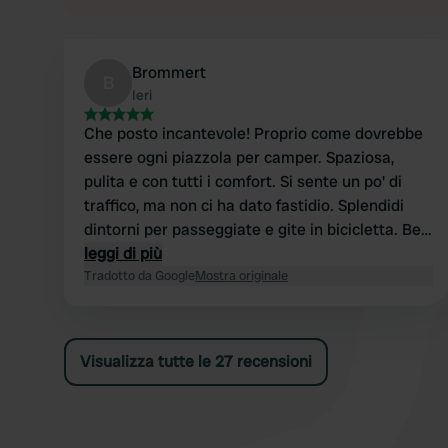
Brommert
B
Ieri
Che posto incantevole! Proprio come dovrebbe
essere ogni piazzola per camper. Spaziosa,
pulita e con tutti i comfort. Si sente un po' di
traffico, ma non ci ha dato fastidio. Splendidi
dintorni per passeggiate e gite in bicicletta. Bei
posti da visitare e dove fare la spesa.
leggi di più
Torneremo sicuramente più spesso!
Tradotto da Google
Mostra originale
Visualizza tutte le 27 recensioni