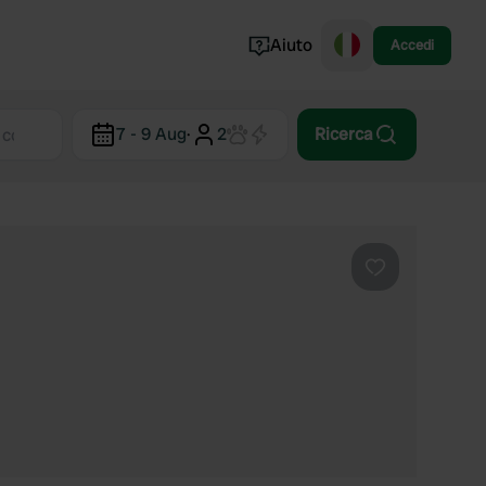
Aiuto
Accedi
Norvegia
7 - 9 Aug
·
2
Ricerca
Portogallo
Danimarca
Croazia
Mostra tutto...
Preferito