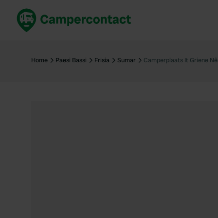
Prenota ora
Migli
Italia
Italia
Home
Paesi Bassi
Frisia
Sumar
Camperplaats It Griene Nê
Spagna
Spagn
Francia
Franci
Germania
Germa
Prenotazione sicura (EN)
Paesi 
Mostra tutto...