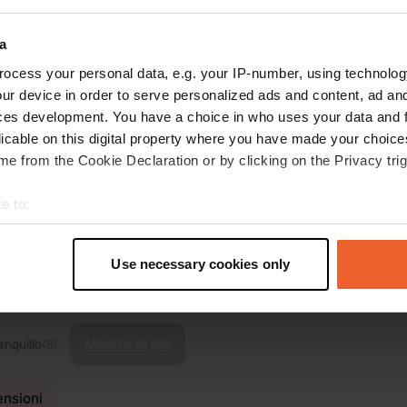
a
ocess your personal data, e.g. your IP-number, using technolog
ur device in order to serve personalized ads and content, ad a
ces development. You have a choice in who uses your data and 
licable on this digital property where you have made your choic
e from the Cookie Declaration or by clicking on the Privacy trig
e to:
t your geographical location which can be accurate to within sev
tively scanning it for specific characteristics (fingerprinting)
Use necessary cookies only
 personal data is processed and set your preferences in the
det
ensioni:
e content and ads, to provide social media features and to analy
 our site with our social media, advertising and analytics partn
Mostra di più
anquillo
(8)
 provided to them or that they’ve collected from your use of their
censioni