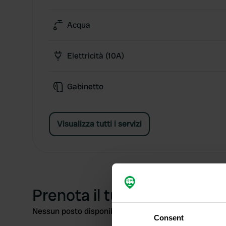
Acqua
Elettricità (10A)
Gabinetto
Visualizza tutti i servizi
Prenota il tuo posto
Nessun posto disponibile nell'intervallo di date selezi
Consent