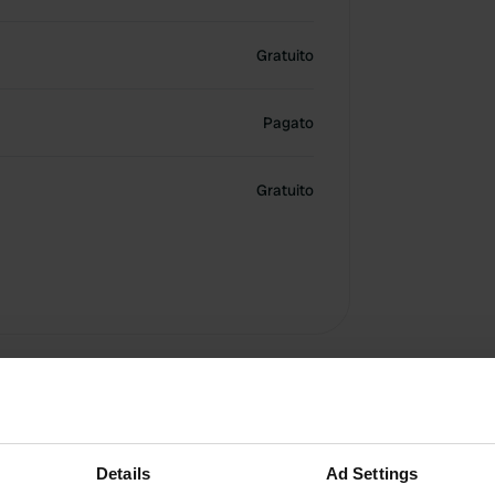
Gratuito
Pagato
Gratuito
onato. Modifica il periodo
Details
Ad Settings