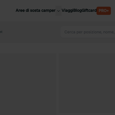
Aree di sosta camper
Viaggi
Blog
Giftcard
PRO+
ori aree di sosta camper
Belgio
st
Slovenia
a
Austria
a
Svezia
nia
Svizzera
Bassi