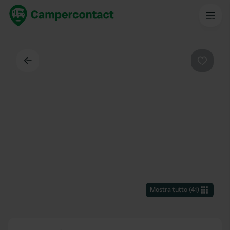
Indietro
Preferi
Mostra tutto
(
41
)