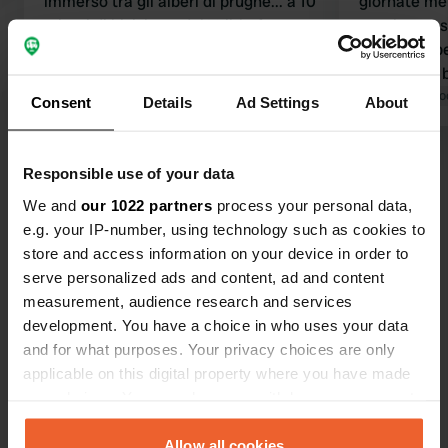
immerso tra gli alberi di prugne... a 10
giornate mer
minuti di bicicletta dal Vrijthof...
spaziose e se
piazzole spaziose, proprietario
Mi manca pe
cordiale... ci piacerebbe molto
sapone nei 
tornare.
Tradotto da Google
Mostra originale
loro meglio, 
Tradotto da Go
Consent
Details
Ad Settings
About
pronto. Ma S
deliziose bi
Visualizza tutte le 172 recensioni
piacerebbe t
Responsible use of your data
Maastricht. 
We and
our 1022 partners
process your personal data,
ragionevoli. 
Sei stato qui?
e.g. your IP-number, using technology such as cookies to
potrebbe ess
store and access information on your device in order to
fatto prese
serve personalized ads and content, ad and content
avrebbero p
measurement, audience research and services
development. You have a choice in who uses your data
and for what purposes. Your privacy choices are only
Contatto
applicable on this digital property where you have made
your choices. You can change or withdraw your consent
any time from the Cookie Declaration or by clicking on
Posizione
the Privacy trigger icon.
Allow all cookies