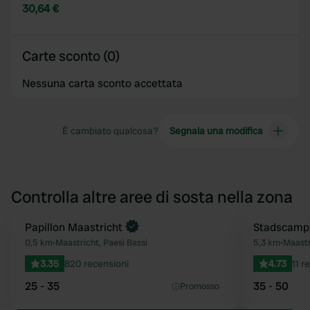
30,64 €
Carte sconto (0)
Nessuna carta sconto accettata
È cambiato qualcosa?
Segnala una modifica
Controlla altre aree di sosta nella zona
Papillon Maastricht
Prenota ora
Stadscampi
Preferito
0,5 km
•
Maastricht, Paesi Bassi
5,3 km
•
Maastr
3.35
820 recensioni
4.73
11 r
25 - 35
35 - 50
Promosso