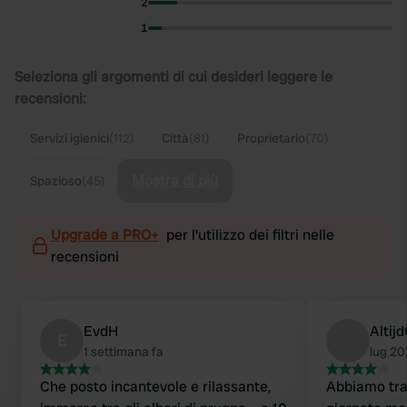
2
1
Seleziona gli argomenti di cui desideri leggere le
recensioni:
Servizi igienici
(112)
Città
(81)
Proprietario
(70)
Mostra di più
Spazioso
(45)
Upgrade a PRO+
per l'utilizzo dei filtri nelle
recensioni
EvdH
Alti
E
1 settimana fa
lug 2
Che posto incantevole e rilassante,
Abbiamo tra