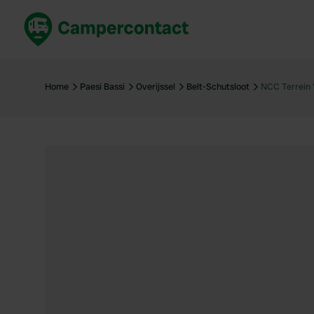
Prenota ora
Migli
Italia
Italia
Home
Paesi Bassi
Overijssel
Belt-Schutsloot
NCC Terrein 
Spagna
Spagn
Francia
Franci
Germania
Germa
Prenotazione sicura (EN)
Paesi 
Mostra tutto...