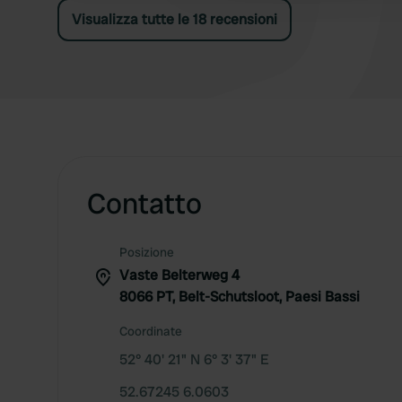
problema .. ma dopo non si accende. Oh sì e i
Visualizza tutte le 18 recensioni
bagni dove ti siedi fuori.
Contatto
Posizione
Vaste Belterweg 4
8066 PT, Belt-Schutsloot, Paesi Bassi
Coordinate
52° 40' 21" N 6° 3' 37" E
52.67245 6.0603