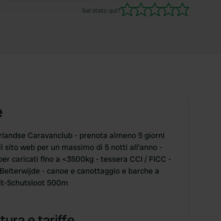
Sei stato qui?
e
rlandse Caravanclub - prenota almeno 5 giorni
il sito web per un massimo di 5 notti all'anno -
er caricati fino a <3500kg - tessera CCI / FICC -
e Belterwijde - canoe e canottaggio e barche a
Belt-Schutsloot 500m
tura e tariffe