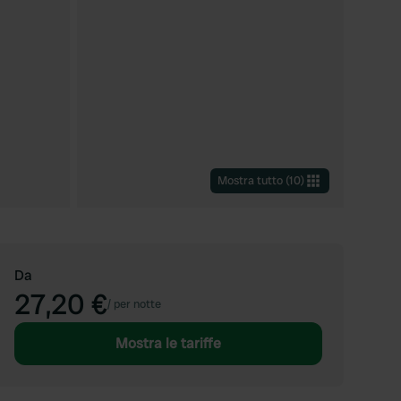
Mostra tutto
(
10
)
Da
27,20 €
/
per notte
Mostra le tariffe