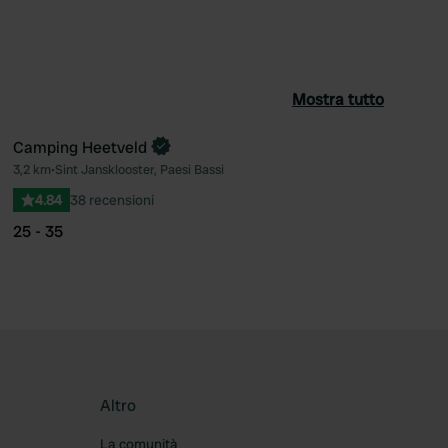
Mostra tutto
Camping Heetveld
Prenota ora
3,2 km
•
Sint Jansklooster, Paesi Bassi
ferito
Preferito
4.84
38 recensioni
25 - 35
Altro
La comunità