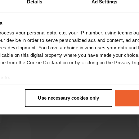
Details
Ad Settings
Mostra di più
oprietario
(6)
a
censioni
ocess your personal data, e.g. your IP-number, using technolog
ur device in order to serve personalized ads and content, ad a
ces development. You have a choice in who uses your data and 
licable on this digital property where you have made your choic
Wim-Mossel
W
e from the Cookie Declaration or by clicking on the Privacy trig
mag 2022
Bel campeggio tranquillo e pulito. Piazzole
e to:
spaziose e adatte ai bambini. Gestori cordiali e
t your geographical location which can be accurate to within sev
disponibili. Vorremmo tornare un giorno.
tively scanning it for specific characteristics (fingerprinting)
Tradotto da Google
Mostra originale
Use necessary cookies only
 personal data is processed and set your preferences in the
det
e content and ads, to provide social media features and to analy
 our site with our social media, advertising and analytics partn
 provided to them or that they’ve collected from your use of their