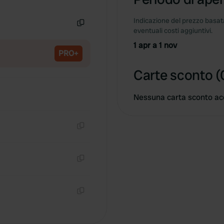
Copia
Indicazione del prezzo basata
eventuali costi aggiuntivi.
Copia
1 apr a 1 nov
PRO+
Carte sconto (
Nessuna carta sconto ac
Copia
Copia
Copia