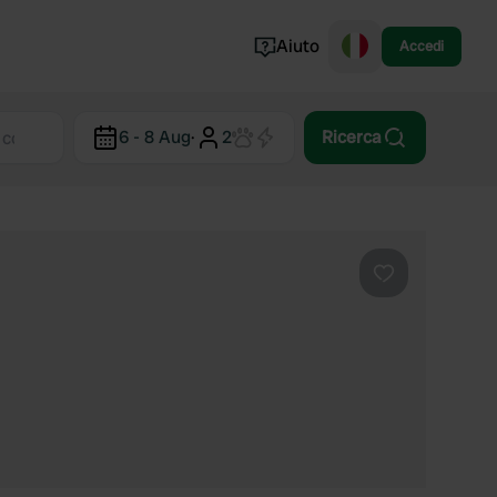
Aiuto
Accedi
Norvegia
6 - 8 Aug
·
2
Ricerca
Portogallo
Danimarca
Croazia
Mostra tutto...
Preferito