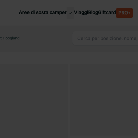
Aree di sosta camper
Viaggi
Blog
Giftcard
PRO+
ori aree di sosta camper
Belgio
't Hoogland
Slovenia
a
Austria
a
Svezia
nia
Svizzera
Bassi