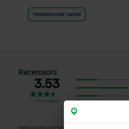
Visualizza tutti i servizi
Recensioni
3.53
5
4
3
18 recensioni
2
1
Seleziona gli argomenti di cui desideri leggere le rec