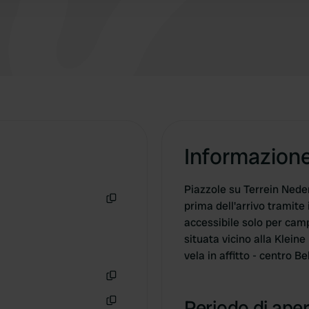
Informazion
Piazzole su Terrein Nede
prima dell'arrivo tramite 
Copia
accessibile solo per camp
situata vicino alla Klein
vela in affitto - centro 
Copia
Periodo di aper