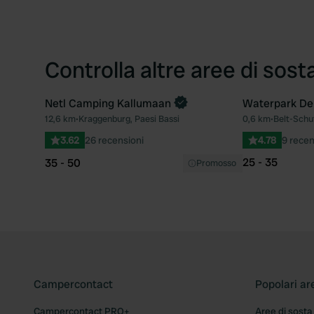
Controlla altre aree di sost
Netl Camping Kallumaan
Waterpark De 
Prenota ora
Prenota ora
12,6 km
•
Kraggenburg, Paesi Bassi
0,6 km
•
Belt-Schut
Preferito
3.62
26 recensioni
4.78
9 recen
25 - 35
35 - 50
Promosso
Campercontact
Popolari ar
Campercontact PRO+
Aree di sosta