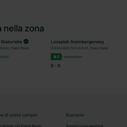
a nella zona
Waterlelie
Loosplek Arembergerweg
sloot, Paesi Bassi
0,8 km
•
Belt-Schutsloot, Paesi Bassi
Preferito
Pre
sioni
3
1 recensioni
0 - 0
ee di sosta camper
Business
 camper nei Paesi Bassi
Accedi come gestore