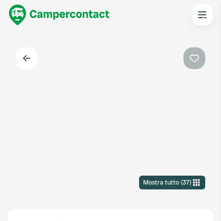
Indietro
Preferi
Mostra tutto
(
37
)