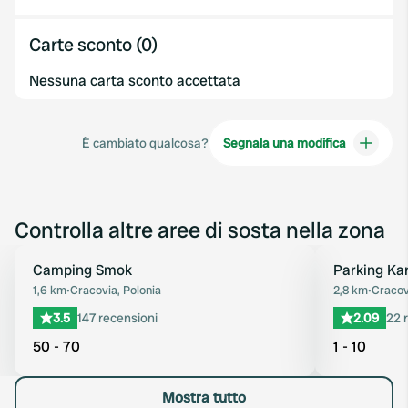
Carte sconto (0)
Nessuna carta sconto accettata
È cambiato qualcosa?
Segnala una modifica
Controlla altre aree di sosta nella zona
Camping Smok
Parking Ka
Preferito
1,6 km
•
Cracovia, Polonia
2,8 km
•
Cracov
3.5
147 recensioni
2.09
22 
50 - 70
1 - 10
Mostra tutto