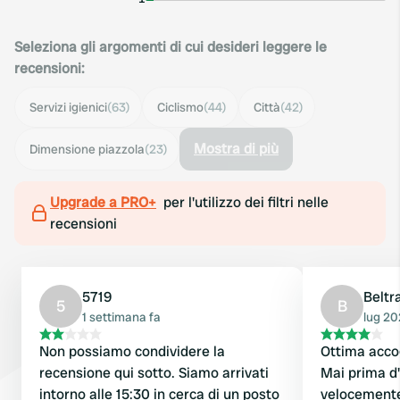
Seleziona gli argomenti di cui desideri leggere le
recensioni:
Servizi igienici
(63)
Ciclismo
(44)
Città
(42)
Mostra di più
Dimensione piazzola
(23)
Upgrade a PRO+
per l'utilizzo dei filtri nelle
recensioni
5719
Beltr
5
B
1 settimana fa
lug 2
Non possiamo condividere la
Ottima accog
recensione qui sotto. Siamo arrivati
Mai prima d
intorno alle 15:30 in cerca di un posto
velocemente