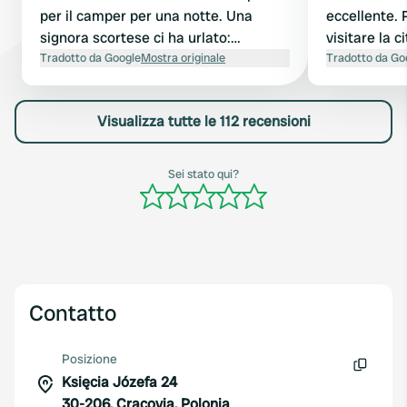
per il camper per una notte. Una
eccellente. 
signora scortese ci ha urlato:
visitare la c
"Prenotazione? Beh, no. Tutto
Tradotto da Google
Mostra originale
buoni. Davve
Tradotto da Go
esaurito." Non è riuscita nemmeno a
in Polonia.
salutarci. Non ha fatto il minimo
Visualizza tutte le 112 recensioni
sforzo per vedere se si potesse
trovare una soluzione. Cercheremo
semplicemente un altro posto.
Sei stato qui?
Contatto
Posizione
Księcia Józefa 24
Copia
30-206, Cracovia, Polonia