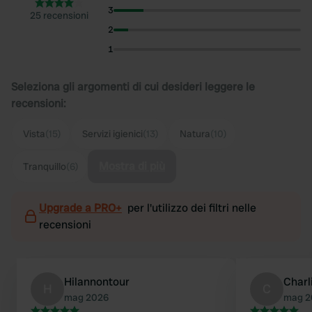
3
25 recensioni
2
1
Seleziona gli argomenti di cui desideri leggere le
recensioni:
Vista
(15)
Servizi igienici
(13)
Natura
(10)
Mostra di più
Tranquillo
(6)
Upgrade a PRO+
per l'utilizzo dei filtri nelle
recensioni
Hilannontour
Charl
H
C
mag 2026
mag 2