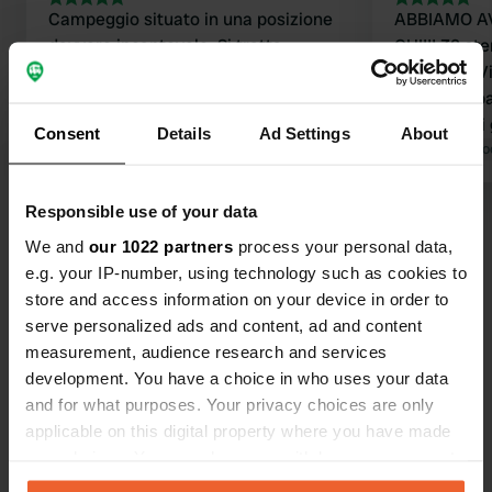
Campeggio situato in una posizione
ABBIAMO A
davvero incantevole. Si tratta
QUI!!! 32 sterline a notte con
essenzialmente di un grande prato,
elettricità Vista mare dalla piazzola e
con piazzole pianeggianti e in
splendide p
pendenza e una vista meravigliosa da
scogliere di
Consent
Details
Ad Settings
About
quasi ogni punto. Credo che quasi
Tradotto da Google
Mostra originale
Tradotto da Go
tutti coloro che soggiornano qui
vengano per avvistare le pulcinelle di
Responsible use of your data
Visualizza tutte le 25 recensioni
mare (chiedete qual è il momento
We and
our 1022 partners
process your personal data,
migliore per andarci, altrimenti ve le
e.g. your IP-number, using technology such as cookies to
perderete), ma ci sono anche molte
Sei stato qui?
store and access information on your device in order to
sule e urie da ammirare. E si possono
serve personalized ads and content, ad and content
fare delle belle escursioni. L'intera
measurement, audience research and services
fascia costiera con le sue scogliere è
development. You have a choice in who uses your data
di una bellezza mozzafiato.
and for what purposes. Your privacy choices are only
applicable on this digital property where you have made
Contatto
your choices. You can change or withdraw your consent
any time from the Cookie Declaration or by clicking on