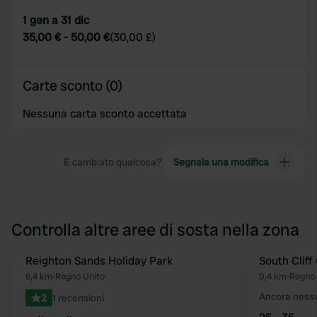
1 gen a 31 dic
35,00 €
-
50,00 €
(
30,00 £
)
Carte sconto (0)
Nessuna carta sconto accettata
È cambiato qualcosa?
Segnala una modifica
Controlla altre aree di sosta nella zona
Reighton Sands Holiday Park
South Cliff
Preferito
8,4 km
•
Regno Unito
9,4 km
•
Regno 
Ancora ness
2
1 recensioni