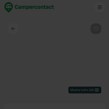
Indietro
Preferi
Mostra tutto
(
26
)