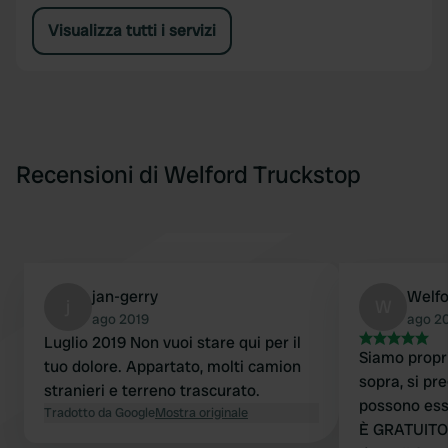
Visualizza tutti i servizi
Recensioni di Welford Truckstop
jan-gerry
Welfo
j
W
ago 2019
ago 2
Luglio 2019 Non vuoi stare qui per il
Siamo propri
tuo dolore. Appartato, molti camion
sopra, si pr
stranieri e terreno trascurato.
possono ess
Tradotto da Google
Mostra originale
È GRATUITO