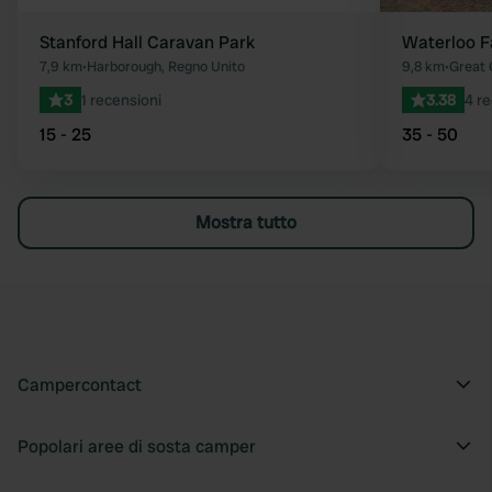
Stanford Hall Caravan Park
Waterloo F
7,9 km
•
Harborough, Regno Unito
9,8 km
•
Great 
3
1 recensioni
3.38
4 re
15 - 25
35 - 50
Mostra tutto
Campercontact
Popolari aree di sosta camper