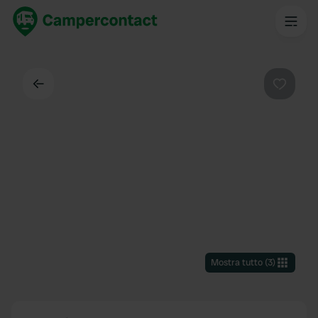
Indietro
Preferi
Mostra tutto
(
3
)