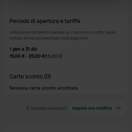
specific characteristics (fingerprinting)
Find out more about how your personal data is processed
and set your preferences in the
details section
.
Periodo di apertura e tariffe
Indicazione del prezzo basata su 2 persone a notte, tasse
We use cookies to personalise content and ads, to
incluse ed esclusi eventuali costi aggiuntivi.
provide social media features and to analyse our traffic.
We also share information about your use of our site with
1 gen a 31 dic
our social media, advertising and analytics partners who
15,00 €
-
25,00 €
(
15,00 £
)
may combine it with other information that you’ve
provided to them or that they’ve collected from your use
of their services.
Carte sconto (0)
Nessuna carta sconto accettata
È cambiato qualcosa?
Segnala una modifica