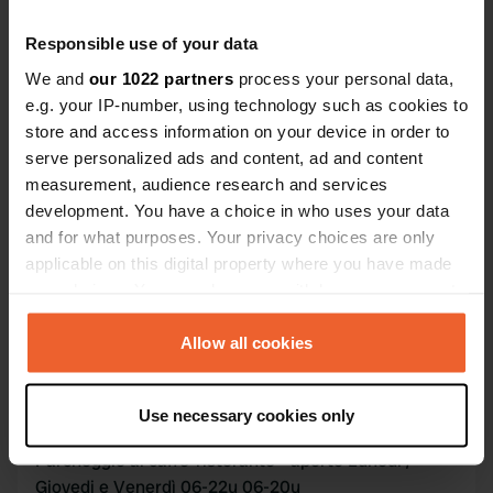
Copia
52.39875 -1.0338
Copia
Responsible use of your data
Codice sito
We and
our 1022 partners
process your personal data,
51490
e.g. your IP-number, using technology such as cookies to
Copia
store and access information on your device in order to
PRO+
Upgrade a
PRO+
serve personalized ads and content, ad and content
per tutti i dettagli di contatto
measurement, audience research and services
development. You have a choice in who uses your data
Mappa
and for what purposes. Your privacy choices are only
Mostra sulla mappa
applicable on this digital property where you have made
your choices. You can change or withdraw your consent
Numero di telefono
any time from the Cookie Declaration or by clicking on
Chiama il luogo.
Copia
the Privacy trigger icon.
Allow all cookies
If you allow, we would also like to:
Informazione
Use necessary cookies only
Collect information about your geographical location
which can be accurate to within several meters
Parcheggio al caffè-ristorante - aperto Lunedi /
Identify your device by actively scanning it for
Giovedi e Venerdì 06-22u 06-20u